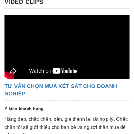
VIDEO CLIPS
TƯ VẤN CHỌN MUA KÉT SẮT CHO DOANH
NGHIỆP
Ý kiến khách hàng
Hàng đẹp, chắc chắn, bền, giá thành lại rất hợp lý. Chắc
Hà
chắn tôi sẽ giới thiệu cho bạn bè và người thân mua để
c