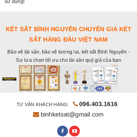
sử dụng!
s
KÉT SẮT BÌNH NGUYÊN CHUYÊN GIA KÉT
SẮT HÀNG ĐẦU VIỆT NAM
Bảo vệ tài sản, bảo vệ tương lai, két sắt Bình Nguyên -
Sự lựa chọn tối ưu cho tài sản quý giá của bạn
096.403.1616
TƯ VẤN KHÁCH HÀNG:
binhketsat@gmail.com