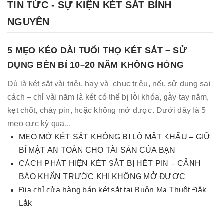
TIN TỨC - SỰ KIỆN KÉT SẮT BÌNH
NGUYÊN
5 MẸO KÉO DÀI TUỔI THỌ KÉT SẮT – SỬ
DỤNG BỀN BỈ 10–20 NĂM KHÔNG HỎNG
Dù là két sắt vài triệu hay vài chục triệu, nếu sử dụng sai
cách – chỉ vài năm là két có thể bị lỗi khóa, gẫy tay nắm,
kẹt chốt, chảy pin, hoặc không mở được. Dưới đây là 5
mẹo cực kỳ qua...
MẸO MỞ KÉT SẮT KHÔNG BỊ LỘ MẬT KHẨU – GIỮ
BÍ MẬT AN TOÀN CHO TÀI SẢN CỦA BẠN
CÁCH PHÁT HIỆN KÉT SẮT BỊ HẾT PIN – CẢNH
BÁO KHẨN TRƯỚC KHI KHÔNG MỞ ĐƯỢC
Địa chỉ cửa hàng bán két sắt tại Buôn Ma Thuột Đắk
Lắk