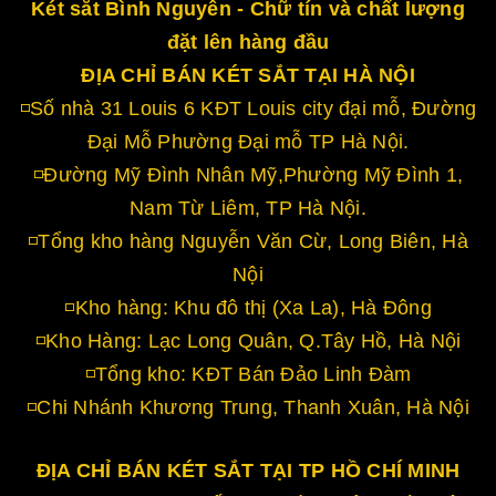
Két sắt Bình Nguyên - Chữ tín và chất lượng
đặt lên hàng đầu
ĐỊA CHỈ BÁN KÉT SẮT TẠI HÀ NỘI
◽Số nhà 31 Louis 6 KĐT Louis city đại mỗ, Đường
Đại Mỗ Phường Đại mỗ TP Hà Nội.
◽Đường Mỹ Đình Nhân Mỹ,Phường Mỹ Đình 1,
Nam Từ Liêm, TP Hà Nội.
◽Tổng kho hàng Nguyễn Văn Cừ, Long Biên, Hà
Nội
◽Kho hàng: Khu đô thị (Xa La), Hà Đông
◽Kho Hàng: Lạc Long Quân, Q.Tây Hồ, Hà Nội
◽Tổng kho: KĐT Bán Đảo Linh Đàm
◽Chi Nhánh Khương Trung, Thanh Xuân, Hà Nội
ĐỊA CHỈ BÁN KÉT SẮT TẠI TP HỒ CHÍ MINH