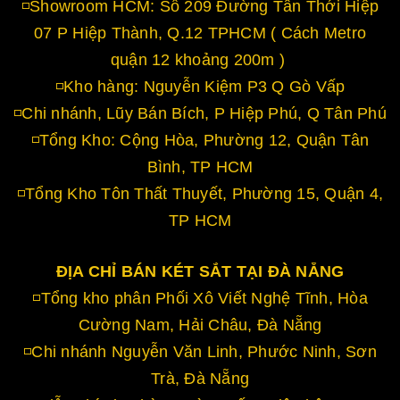
◽Showroom HCM: Số 209 Đường Tân Thới Hiệp
07 P Hiệp Thành, Q.12 TPHCM ( Cách Metro
quận 12 khoảng 200m )
◽Kho hàng: Nguyễn Kiệm P3 Q Gò Vấp
◽Chi nhánh, Lũy Bán Bích, P Hiệp Phú, Q Tân Phú
◽Tổng Kho: Cộng Hòa, Phường 12, Quận Tân
Bình, TP HCM
◽Tổng Kho Tôn Thất Thuyết, Phường 15, Quận 4,
TP HCM
ĐỊA CHỈ BÁN KÉT SẮT TẠI ĐÀ NẴNG
◽Tổng kho phân Phối Xô Viết Nghệ Tĩnh, Hòa
Cường Nam, Hải Châu, Đà Nẵng
◽Chi nhánh Nguyễn Văn Linh, Phước Ninh, Sơn
Trà, Đà Nẵng