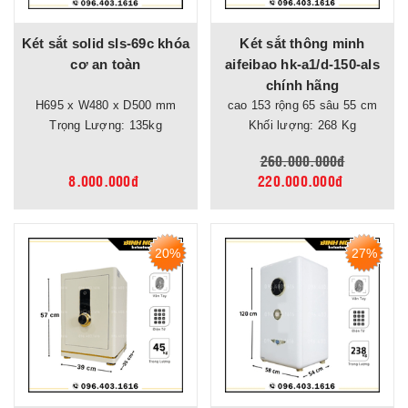
Két sắt solid sls-69c khóa
Két sắt thông minh
cơ an toàn
aifeibao hk-a1/d-150-als
chính hãng
H695 x W480 x D500 mm
cao 153 rộng 65 sâu 55 cm
Trọng Lượng: 135kg
Khối lượng: 268 Kg
260.000.000đ
8.000.000đ
220.000.000đ
20%
27%