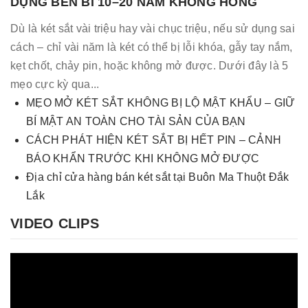
DỤNG BỀN BỈ 10–20 NĂM KHÔNG HỎNG
Dù là két sắt vài triệu hay vài chục triệu, nếu sử dụng sai
cách – chỉ vài năm là két có thể bị lỗi khóa, gẫy tay nắm,
kẹt chốt, chảy pin, hoặc không mở được. Dưới đây là 5
mẹo cực kỳ qua...
MẸO MỞ KÉT SẮT KHÔNG BỊ LỘ MẬT KHẨU – GIỮ
BÍ MẬT AN TOÀN CHO TÀI SẢN CỦA BẠN
CÁCH PHÁT HIỆN KÉT SẮT BỊ HẾT PIN – CẢNH
BÁO KHẨN TRƯỚC KHI KHÔNG MỞ ĐƯỢC
Địa chỉ cửa hàng bán két sắt tại Buôn Ma Thuột Đắk
Lắk
VIDEO CLIPS