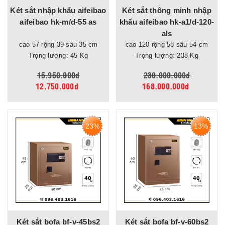
Két sắt nhập khẩu aifeibao
Két sắt thông minh nhập
aifeibao hk-m/d-55 as
khẩu aifeibao hk-a1/d-120-
als
cao 57 rộng 39 sâu 35 cm
cao 120 rộng 58 sâu 54 cm
Trọng lượng: 45 Kg
Trọng lượng: 238 Kg
15.950.000đ
230.000.000đ
12.750.000đ
168.000.000đ
23%
13%
Két sắt bofa bf-v-45bs2
Két sắt bofa bf-v-60bs2