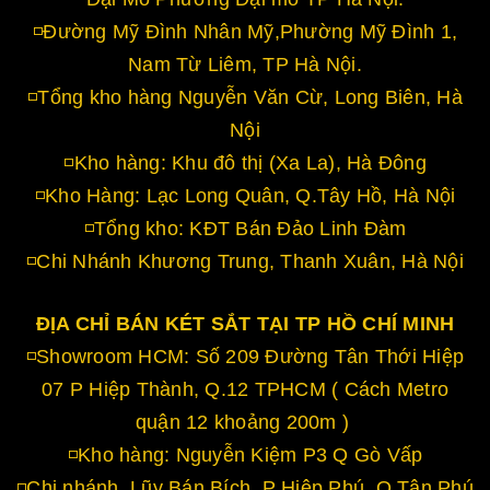
◽Đường Mỹ Đình Nhân Mỹ,Phường Mỹ Đình 1,
Nam Từ Liêm, TP Hà Nội.
◽Tổng kho hàng Nguyễn Văn Cừ, Long Biên, Hà
Nội
◽Kho hàng: Khu đô thị (Xa La), Hà Đông
◽Kho Hàng: Lạc Long Quân, Q.Tây Hồ, Hà Nội
◽Tổng kho: KĐT Bán Đảo Linh Đàm
◽Chi Nhánh Khương Trung, Thanh Xuân, Hà Nội
ĐỊA CHỈ BÁN KÉT SẮT TẠI TP HỒ CHÍ MINH
◽Showroom HCM: Số 209 Đường Tân Thới Hiệp
07 P Hiệp Thành, Q.12 TPHCM ( Cách Metro
quận 12 khoảng 200m )
◽Kho hàng: Nguyễn Kiệm P3 Q Gò Vấp
◽Chi nhánh, Lũy Bán Bích, P Hiệp Phú, Q Tân Phú