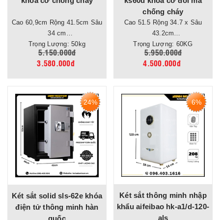
khóa cơ chống cháy
ks60d khóa cơ đổi mã
chống cháy
Cao 60,9cm Rộng 41.5cm Sâu
Cao 51.5 Rộng 34.7 x Sâu
34 cm
43.2cm
Trọng Lượng: 50kg
Trọng Lượng: 60KG
5.150.000đ
5.950.000đ
3.580.000đ
4.500.000đ
24%
6%
Két sắt thông minh nhập
Két sắt solid sls-62e khóa
khẩu aifeibao hk-a1/d-120-
điện tử thông minh hàn
als
quốc