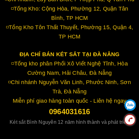
◽Tổng Kho: Cộng Hòa, Phường 12, Quận Tân
Bình, TP HCM
◽Tổng Kho Tôn Thất Thuyết, Phường 15, Quận 4,
TP HCM
ĐỊA CHỈ BÁN KÉT SẮT TẠI ĐÀ NẴNG
◽Tổng kho phân Phối Xô Viết Nghệ Tĩnh, Hòa
Cường Nam, Hải Châu, Đà Nẵng
◽Chi nhánh Nguyễn Văn Linh, Phước Ninh, Sơn
Trà, Đà Nẵng
Miễn phí giao hàng toàn quốc - Liên hệ ngay
0964031616
Két sắt Bình Nguyên 12 năm hình thành và phát triển
Cung cấp bởi
Sapo