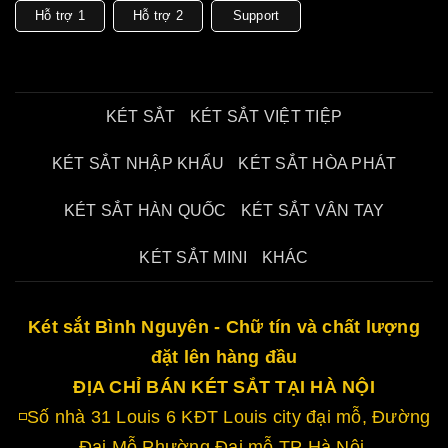
Hỗ trợ 1
Hỗ trợ 2
Support
KÉT SẮT
KÉT SẮT VIỆT TIỆP
KÉT SẮT NHẬP KHẨU
KÉT SẮT HÒA PHÁT
KÉT SẮT HÀN QUỐC
KÉT SẮT VÂN TAY
KÉT SẮT MINI
KHÁC
Két sắt Bình Nguyên - Chữ tín và chất lượng
đặt lên hàng đầu
ĐỊA CHỈ BÁN KÉT SẮT TẠI HÀ NỘI
◽Số nhà 31 Louis 6 KĐT Louis city đại mỗ, Đường
Đại Mỗ Phường Đại mỗ TP Hà Nội.