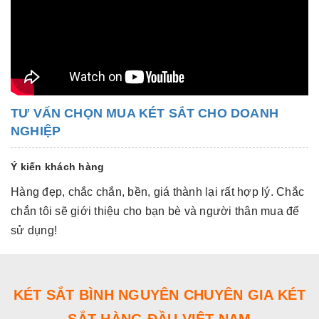
TƯ VẤN CHỌN MUA KÉT SẮT CHO DOANH
NGHIỆP
Ý kiến khách hàng
Hàng đẹp, chắc chắn, bền, giá thành lại rất hợp lý. Chắc
Hà
chắn tôi sẽ giới thiệu cho bạn bè và người thân mua để
c
sử dụng!
s
KÉT SẮT BÌNH NGUYÊN CHUYÊN GIA KÉT