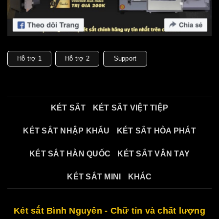
Hỗ trợ 1
Hỗ trợ 2
Support
KÉT SẮT
KÉT SẮT VIỆT TIỆP
KÉT SẮT NHẬP KHẨU
KÉT SẮT HÒA PHÁT
KÉT SẮT HÀN QUỐC
KÉT SẮT VÂN TAY
KÉT SẮT MINI
KHÁC
Két sắt Bình Nguyên - Chữ tín và chất lượng