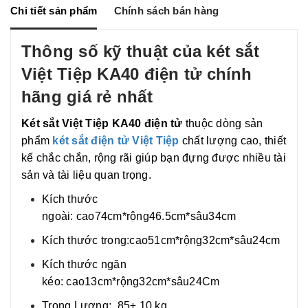
g
o
n
Chi tiết sản phẩm
Chính sách bán hàng
e
k
k
r
Thông số kỹ thuật của két sắt
Việt Tiệp KA40 điện tử chính
hãng giá rẻ nhất
Két sắt Việt Tiệp KA40 điện tử
thuộc dòng sản
phẩm
két sắt điện tử Việt Tiệp
chất lượng cao, thiết
kế chắc chắn, rộng rãi giúp bạn đựng được nhiều tài
sản và tài liệu quan trọng.
Kích thước
ngoài:
cao74cm*rộng46.5cm*sâu34cm
Kích thước trong:
cao51cm*rộng32cm*sâu24cm
Kích thước ngăn
kéo:
cao13cm*rộng32cm*sâu24Cm
Trọng Lượng: 85
± 10 kg