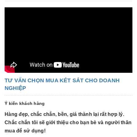
TƯ VẤN CHỌN MUA KÉT SẮT CHO DOANH
NGHIỆP
Ý kiến khách hàng
Hàng đẹp, chắc chắn, bền, giá thành lại rất hợp lý.
H
Chắc chắn tôi sẽ giới thiệu cho bạn bè và người thân
C
mua để sử dụng!
m