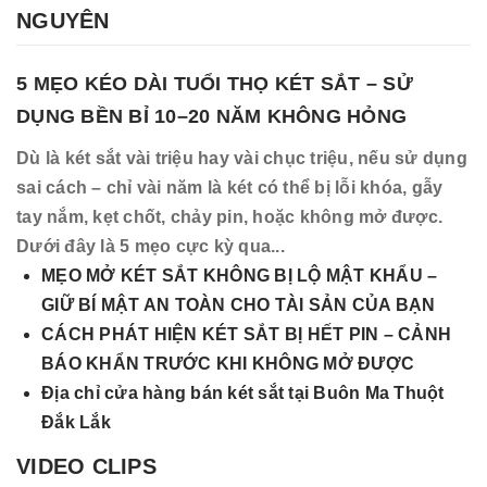
NGUYÊN
5 MẸO KÉO DÀI TUỔI THỌ KÉT SẮT – SỬ
DỤNG BỀN BỈ 10–20 NĂM KHÔNG HỎNG
Dù là két sắt vài triệu hay vài chục triệu, nếu sử dụng
sai cách – chỉ vài năm là két có thể bị lỗi khóa, gẫy
tay nắm, kẹt chốt, chảy pin, hoặc không mở được.
Dưới đây là 5 mẹo cực kỳ qua...
MẸO MỞ KÉT SẮT KHÔNG BỊ LỘ MẬT KHẨU –
GIỮ BÍ MẬT AN TOÀN CHO TÀI SẢN CỦA BẠN
CÁCH PHÁT HIỆN KÉT SẮT BỊ HẾT PIN – CẢNH
BÁO KHẨN TRƯỚC KHI KHÔNG MỞ ĐƯỢC
Địa chỉ cửa hàng bán két sắt tại Buôn Ma Thuột
Đắk Lắk
VIDEO CLIPS