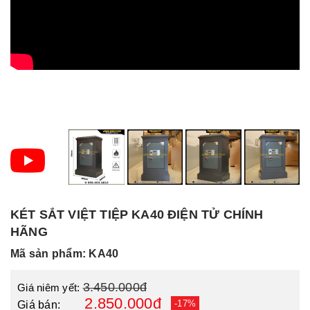
KÉT SẮT VIỆT TIỆP KA40 ĐIỆN TỬ CHÍNH
HÃNG
Mã sản phẩm: KA40
3.450.000đ
Giá niêm yết:
2.850.000đ
-17%
Giá bán: