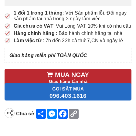
1 đổi 1 trong 1 tháng
: Với Sản phẩm lỗi, Đổi ngay
sản phẩm tại nhà trong 3 ngày làm việc
Giá chưa có VAT
: Vui Lòng VAT 10% khi có nhu cầu
Hàng chính hãng
: Bảo hành chính hãng tại nhà
Làm việc từ
: 7h đến 22h cả thứ 7,CN và ngày lễ
Giao hàng miễn phí TOÀN QUỐC
MUA NGAY
Giao hàng tận nhà
GỌI ĐẶT MUA
096.403.1616
S
M
F
C
Chia sẻ:
h
e
a
o
a
s
c
p
r
s
e
y
e
e
b
L
n
o
i