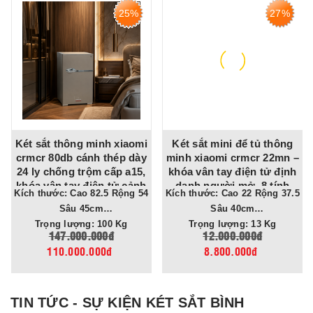
25%
27%
Két sắt thông minh xiaomi
Két sắt mini để tủ thông
crmcr 80db cánh thép dày
minh xiaomi crmcr 22mn –
24 ly chống trộm cấp a15,
khóa vân tay điện tử định
khóa vân tay điện tử cảnh
danh người mở, 8 tính
Kích thước: Cao 82.5 Rộng 54
Kích thước: Cao 22 Rộng 37.5
báo điện thoại
năng cảnh báo điện thoại
Sâu 45cm
Sâu 40cm
Trọng lượng: 100 Kg
Trọng lượng: 13 Kg
147.000.000đ
12.000.000đ
110.000.000đ
8.800.000đ
TIN TỨC - SỰ KIỆN KÉT SẮT BÌNH