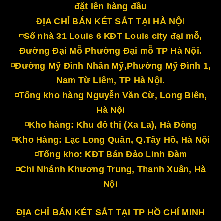
đặt lên hàng đầu
ĐỊA CHỈ BÁN KÉT SẮT TẠI HÀ NỘI
◽Số nhà 31 Louis 6 KĐT Louis city đại mỗ,
Đường Đại Mỗ Phường Đại mỗ TP Hà Nội.
◽Đường Mỹ Đình Nhân Mỹ,Phường Mỹ Đình 1,
Nam Từ Liêm, TP Hà Nội.
◽Tổng kho hàng Nguyễn Văn Cừ, Long Biên,
Hà Nội
◽Kho hàng: Khu đô thị (Xa La), Hà Đông
◽Kho Hàng: Lạc Long Quân, Q.Tây Hồ, Hà Nội
◽Tổng kho: KĐT Bán Đảo Linh Đàm
◽Chi Nhánh Khương Trung, Thanh Xuân, Hà
Nội
ĐỊA CHỈ BÁN KÉT SẮT TẠI TP HỒ CHÍ MINH