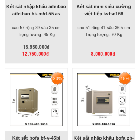
Két sắt nhập khẩu aifeibao
Két sắt mini siêu cường
aifeibao hk-m/d-55 as
việt tiệp kvtsc166
cao 57 rộng 39 sâu 35 cm
cao 51 rộng 41 sâu 36.5 cm
Trọng lượng: 45 Kg
Trọng lượng: 70 Kg
15.950.000đ
12.750.000đ
8.000.000đ
23%
15%
Két sắt bofa bf-v-45bj
Két sắt nhập khẩu bofa zb-