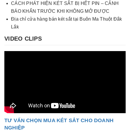
CÁCH PHÁT HIỆN KÉT SẮT BỊ HẾT PIN – CẢNH
BÁO KHẨN TRƯỚC KHI KHÔNG MỞ ĐƯỢC
Địa chỉ cửa hàng bán két sắt tại Buôn Ma Thuột Đắk
Lắk
VIDEO CLIPS
TƯ VẤN CHỌN MUA KÉT SẮT CHO DOANH
NGHIỆP