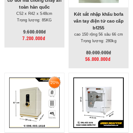
cơ đổi mã chống cháy an
toàn hàn quốc
C52 x R42 x S48cm
Két sắt nhập khẩu bofa
Trọng lượng: 85KG
vân tay điện tử cao cấp
bf255
9.600.000đ
cao 150 rộng 56 sâu 66 cm
7.200.000đ
Trọng lượng: 280kg
80.000.000đ
56.000.000đ
20%