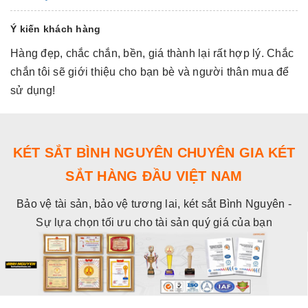
Ý kiến khách hàng
Hàng đẹp, chắc chắn, bền, giá thành lại rất hợp lý. Chắc
Hà
chắn tôi sẽ giới thiệu cho bạn bè và người thân mua để
c
sử dụng!
s
KÉT SẮT BÌNH NGUYÊN CHUYÊN GIA KÉT
SẮT HÀNG ĐẦU VIỆT NAM
Bảo vệ tài sản, bảo vệ tương lai, két sắt Bình Nguyên -
Sự lựa chọn tối ưu cho tài sản quý giá của bạn