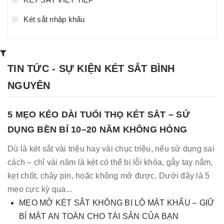
Két sắt nhập khẩu
TIN TỨC - SỰ KIỆN KÉT SẮT BÌNH
NGUYÊN
5 MẸO KÉO DÀI TUỔI THỌ KÉT SẮT – SỬ
DỤNG BỀN BỈ 10–20 NĂM KHÔNG HỎNG
Dù là két sắt vài triệu hay vài chục triệu, nếu sử dụng sai
cách – chỉ vài năm là két có thể bị lỗi khóa, gẫy tay nắm,
kẹt chốt, chảy pin, hoặc không mở được. Dưới đây là 5
mẹo cực kỳ qua...
MẸO MỞ KÉT SẮT KHÔNG BỊ LỘ MẬT KHẨU – GIỮ
BÍ MẬT AN TOÀN CHO TÀI SẢN CỦA BẠN