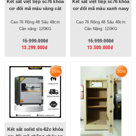
Két sắt việt tiệp sc76 khóa
Két sắt việt tiệp sc76 khóa
cơ đổi mã màu vàng cát
cơ đổi mã màu xanh navy
Cao 76 Rộng 48 Sâu 48cm
Cao 76 Rộng 48 Sâu 48cm
Cân nặng: 120KG
Cân Nặng: 120KG
15.999.000đ
15.999.000đ
13.299.000đ
13.500.000đ
25%
30%
Két sắt solid sls-62c khóa