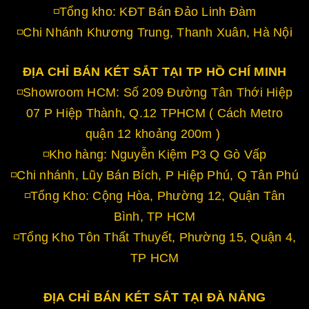
◽Tổng kho: KĐT Bán Đảo Linh Đàm
◽Chi Nhánh Khương Trung, Thanh Xuân, Hà Nội
ĐỊA CHỈ BÁN KÉT SẮT TẠI TP HỒ CHÍ MINH
◽Showroom HCM: Số 209 Đường Tân Thới Hiệp
07 P Hiệp Thành, Q.12 TPHCM ( Cách Metro
quận 12 khoảng 200m )
◽Kho hàng: Nguyễn Kiệm P3 Q Gò Vấp
◽Chi nhánh, Lũy Bán Bích, P Hiệp Phú, Q Tân Phú
◽Tổng Kho: Cộng Hòa, Phường 12, Quận Tân
Bình, TP HCM
◽Tổng Kho Tôn Thất Thuyết, Phường 15, Quận 4,
TP HCM
ĐỊA CHỈ BÁN KÉT SẮT TẠI ĐÀ NẴNG