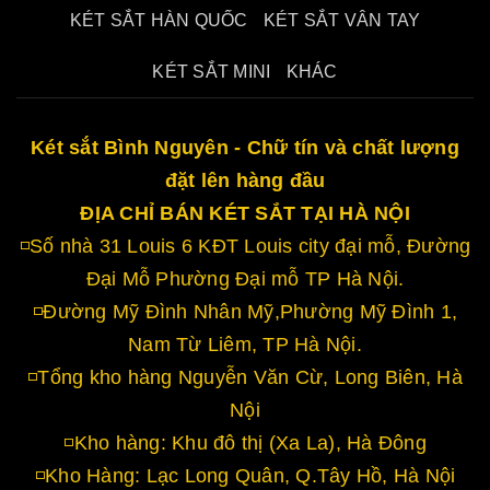
KÉT SẮT HÀN QUỐC
KÉT SẮT VÂN TAY
KÉT SẮT MINI
KHÁC
Két sắt Bình Nguyên - Chữ tín và chất lượng
đặt lên hàng đầu
ĐỊA CHỈ BÁN KÉT SẮT TẠI HÀ NỘI
◽Số nhà 31 Louis 6 KĐT Louis city đại mỗ, Đường
Đại Mỗ Phường Đại mỗ TP Hà Nội.
◽Đường Mỹ Đình Nhân Mỹ,Phường Mỹ Đình 1,
Nam Từ Liêm, TP Hà Nội.
◽Tổng kho hàng Nguyễn Văn Cừ, Long Biên, Hà
Nội
◽Kho hàng: Khu đô thị (Xa La), Hà Đông
◽Kho Hàng: Lạc Long Quân, Q.Tây Hồ, Hà Nội