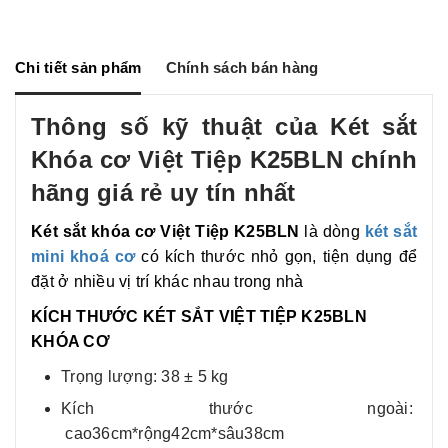
a
s
c
p
r
s
e
y
e
e
b
L
n
o
i
g
o
n
Chi tiết sản phẩm
Chính sách bán hàng
e
k
k
r
Thông số kỹ thuật của Két sắt
Khóa cơ Việt Tiệp K25BLN chính
hãng giá rẻ uy tín nhất
Két sắt khóa cơ Việt Tiệp K25BLN
là dòng
két sắt
mini khoá cơ
có kích thước nhỏ gọn, tiện dụng để
đặt ở nhiều vị trí khác nhau trong nhà
KÍCH THƯỚC KÉT SẮT VIỆT TIỆP K25BLN
KHÓA CƠ
Trọng lượng: 38 ± 5 kg
Kích thước ngoài:
cao36cm*rộng42cm*sâu38cm