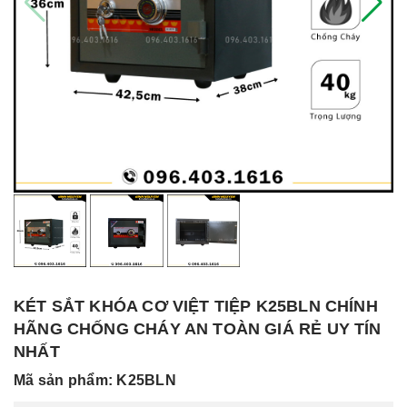
KÉT SẮT KHÓA CƠ VIỆT TIỆP K25BLN CHÍNH
HÃNG CHỐNG CHÁY AN TOÀN GIÁ RẺ UY TÍN
NHẤT
Mã sản phẩm: K25BLN