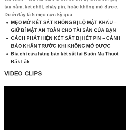
tay nắm, kẹt chốt, chảy pin, hoặc không mở được.
Dưới đây là 5 mẹo cực kỳ qua...
MẸO MỞ KÉT SẮT KHÔNG BỊ LỘ MẬT KHẨU –
GIỮ BÍ MẬT AN TOÀN CHO TÀI SẢN CỦA BẠN
CÁCH PHÁT HIỆN KÉT SẮT BỊ HẾT PIN – CẢNH
BÁO KHẨN TRƯỚC KHI KHÔNG MỞ ĐƯỢC
Địa chỉ cửa hàng bán két sắt tại Buôn Ma Thuột
Đắk Lắk
VIDEO CLIPS