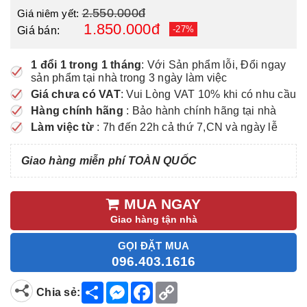
2.550.000đ
Giá niêm yết:
1.850.000đ
-27%
Giá bán:
1 đổi 1 trong 1 tháng
: Với Sản phẩm lỗi, Đổi ngay
sản phẩm tại nhà trong 3 ngày làm việc
Giá chưa có VAT
: Vui Lòng VAT 10% khi có nhu cầu
Hàng chính hãng
: Bảo hành chính hãng tại nhà
Làm việc từ
: 7h đến 22h cả thứ 7,CN và ngày lễ
Giao hàng miễn phí TOÀN QUỐC
MUA NGAY
Giao hàng tận nhà
GỌI ĐẶT MUA
096.403.1616
S
M
F
C
Chia sẻ:
h
e
a
o