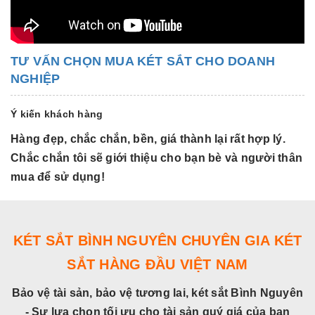
TƯ VẤN CHỌN MUA KÉT SẮT CHO DOANH
NGHIỆP
Ý kiến khách hàng
Hàng đẹp, chắc chắn, bền, giá thành lại rất hợp lý.
H
Chắc chắn tôi sẽ giới thiệu cho bạn bè và người thân
C
mua để sử dụng!
m
KÉT SẮT BÌNH NGUYÊN CHUYÊN GIA KÉT
SẮT HÀNG ĐẦU VIỆT NAM
Bảo vệ tài sản, bảo vệ tương lai, két sắt Bình Nguyên
- Sự lựa chọn tối ưu cho tài sản quý giá của bạn