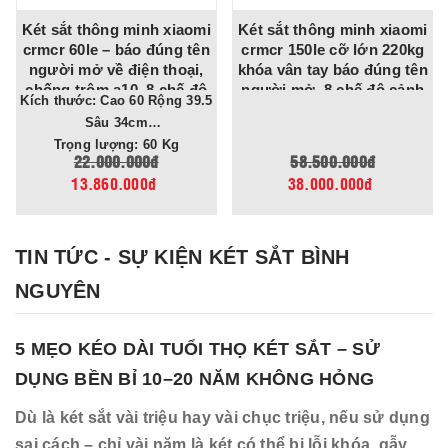
Két sắt thông minh xiaomi
Két sắt bofa bf-v-100bj
crmcr 150le cỡ lớn 220kg
nhập khẩu cao 1m khóa
khóa vân tay báo đúng tên
vân tay app tuya chống
người mở, 8 chế độ cảnh
trộm cho gia đình, công ty,
Kích thước: Cao 100 Rộng 54
báo về điện thoại
tiệm vàng
Sâu 48cm
Trọng lượng: 163 Kg
58.500.000đ
65.000.000đ
38.000.000đ
39.000.000đ
TIN TỨC - SỰ KIỆN KÉT SẮT BÌNH
NGUYÊN
5 MẸO KÉO DÀI TUỔI THỌ KÉT SẮT – SỬ
DỤNG BỀN BỈ 10–20 NĂM KHÔNG HỎNG
Dù là két sắt vài triệu hay vài chục triệu, nếu sử dụng
sai cách – chỉ vài năm là két có thể bị lỗi khóa, gẫy