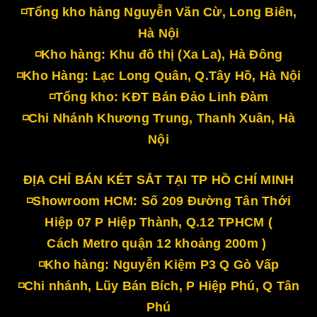
◽Tổng kho hàng Nguyễn Văn Cừ, Long Biên,
Hà Nội
◽Kho hàng: Khu đô thị (Xa La), Hà Đông
◽Kho Hàng: Lạc Long Quân, Q.Tây Hồ, Hà Nội
◽Tổng kho: KĐT Bán Đảo Linh Đàm
◽Chi Nhánh Khương Trung, Thanh Xuân, Hà
Nội
ĐỊA CHỈ BÁN KÉT SẮT TẠI TP HỒ CHÍ MINH
◽Showroom HCM: Số 209 Đường Tân Thới
Hiệp 07 P Hiệp Thành, Q.12 TPHCM (
Cách Metro quận 12 khoảng 200m )
◽Kho hàng: Nguyễn Kiệm P3 Q Gò Vấp
◽Chi nhánh, Lũy Bán Bích, P Hiệp Phú, Q Tân
Phú