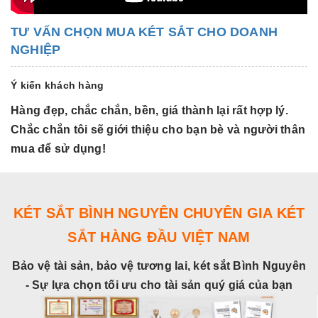
TƯ VẤN CHỌN MUA KÉT SẮT CHO DOANH
NGHIỆP
Ý kiến khách hàng
Hàng đẹp, chắc chắn, bền, giá thành lại rất hợp lý.
H
Chắc chắn tôi sẽ giới thiệu cho bạn bè và người thân
C
mua để sử dụng!
m
KÉT SẮT BÌNH NGUYÊN CHUYÊN GIA KÉT
SẮT HÀNG ĐẦU VIỆT NAM
Bảo vệ tài sản, bảo vệ tương lai, két sắt Bình Nguyên
- Sự lựa chọn tối ưu cho tài sản quý giá của bạn