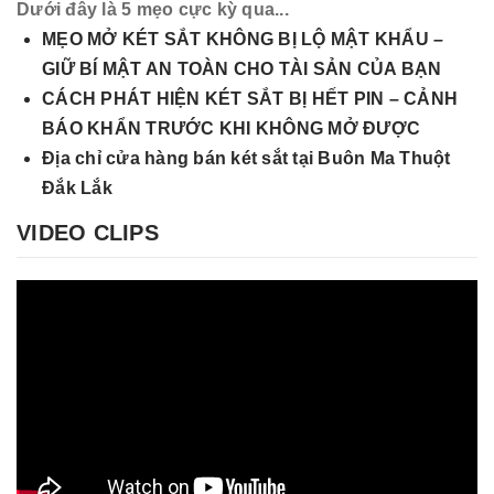
Dưới đây là 5 mẹo cực kỳ qua...
MẸO MỞ KÉT SẮT KHÔNG BỊ LỘ MẬT KHẨU –
GIỮ BÍ MẬT AN TOÀN CHO TÀI SẢN CỦA BẠN
CÁCH PHÁT HIỆN KÉT SẮT BỊ HẾT PIN – CẢNH
BÁO KHẨN TRƯỚC KHI KHÔNG MỞ ĐƯỢC
Địa chỉ cửa hàng bán két sắt tại Buôn Ma Thuột
Đắk Lắk
VIDEO CLIPS