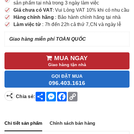
sản phẩm tại nhà trong 3 ngày làm việc
Giá chưa có VAT
: Vui Lòng VAT 10% khi có nhu cầu
Hàng chính hãng
: Bảo hành chính hãng tại nhà
Làm việc từ
: 7h đến 22h cả thứ 7,CN và ngày lễ
Giao hàng miễn phí TOÀN QUỐC
MUA NGAY
Giao hàng tận nhà
GỌI ĐẶT MUA
096.403.1616
S
M
F
C
Chia sẻ:
h
e
a
o
a
s
c
p
r
s
e
y
e
e
b
L
n
o
i
g
o
n
Chi tiết sản phẩm
Chính sách bán hàng
e
k
k
r