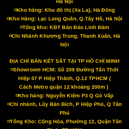
Hà Nội
◽Kho hàng: Khu đô thị (Xa La), Hà Đông
◽Kho Hàng: Lạc Long Quân, Q.Tây Hồ, Hà Nội
◽Tổng kho: KĐT Bán Đảo Linh Đàm
◽Chi Nhánh Khương Trung, Thanh Xuân, Hà
Nội
ĐỊA CHỈ BÁN KÉT SẮT TẠI TP HỒ CHÍ MINH
◽Showroom HCM: Số 209 Đường Tân Thới
Hiệp 07 P Hiệp Thành, Q.12 TPHCM (
Cách Metro quận 12 khoảng 200m )
◽Kho hàng: Nguyễn Kiệm P3 Q Gò Vấp
◽Chi nhánh, Lũy Bán Bích, P Hiệp Phú, Q Tân
Phú
◽Tổng Kho: Cộng Hòa, Phường 12, Quận Tân