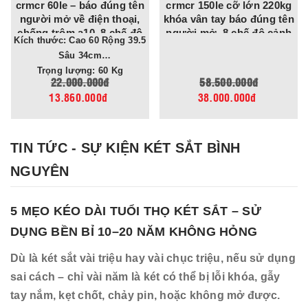
ng tên
crmcr 150le cỡ lớn 220kg
nhập khẩu cao 1m k
hoại,
khóa vân tay báo đúng tên
vân tay app tuya ch
chế độ
người mở, 8 chế độ cảnh
trộm cho gia đình, côn
Kích thước: Cao 100 Rộng 54
oại
báo về điện thoại
tiệm vàng
Sâu 48cm
: 60 Kg
Trọng lượng: 163 K
58.500.000đ
65.000.000đ
38.000.000đ
39.000.000đ
TIN TỨC - SỰ KIỆN KÉT SẮT BÌNH
NGUYÊN
5 MẸO KÉO DÀI TUỔI THỌ KÉT SẮT – SỬ
DỤNG BỀN BỈ 10–20 NĂM KHÔNG HỎNG
Dù là két sắt vài triệu hay vài chục triệu, nếu sử dụng
sai cách – chỉ vài năm là két có thể bị lỗi khóa, gẫy
tay nắm, kẹt chốt, chảy pin, hoặc không mở được.