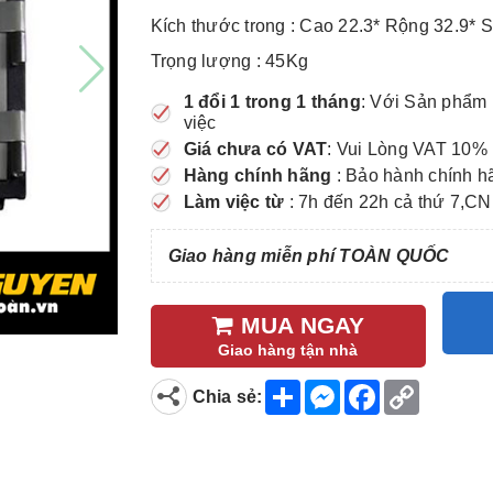
Kích thước trong : Cao 22.3* Rộng 32.9*
Trọng lượng : 45Kg
1 đổi 1 trong 1 tháng
: Với Sản phẩm 
việc
Giá chưa có VAT
: Vui Lòng VAT 10% 
Hàng chính hãng
: Bảo hành chính h
Làm việc từ
: 7h đến 22h cả thứ 7,CN
Giao hàng miễn phí TOÀN QUỐC
MUA NGAY
Giao hàng tận nhà
S
M
F
C
Chia sẻ:
h
e
a
o
a
s
c
p
r
s
e
y
e
e
b
L
n
o
i