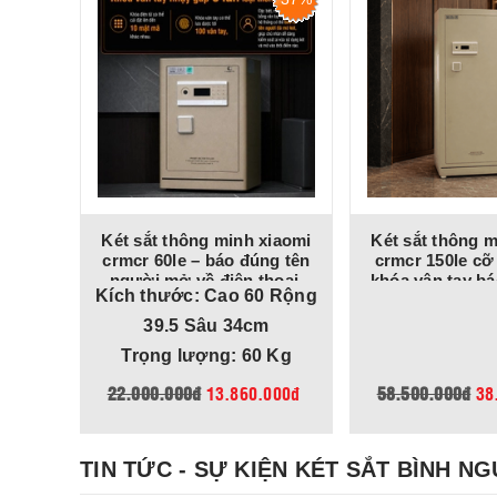
iaomi
Két sắt thông minh xiaomi
Két sắt thông m
ãng:
crmcr 60le – báo đúng tên
crmcr 150le cỡ
ay định
người mở về điện thoại,
khóa vân tay b
 Rộng
Kích thước: Cao 60 Rộng
hế độ
chống trộm a10, 8 chế độ
người mở, 8 c
ại
cảnh báo điện thoại
báo về điện
39.5 Sâu 34cm
 Kg
Trọng lượng: 60 Kg
000đ
22.000.000đ
13.860.000đ
58.500.000đ
38
TIN TỨC - SỰ KIỆN KÉT SẮT BÌNH N