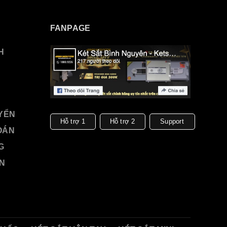
FANPAGE
H
UYỂN
Hỗ trợ 1
Hỗ trợ 2
Support
OÁN
G
ỀN