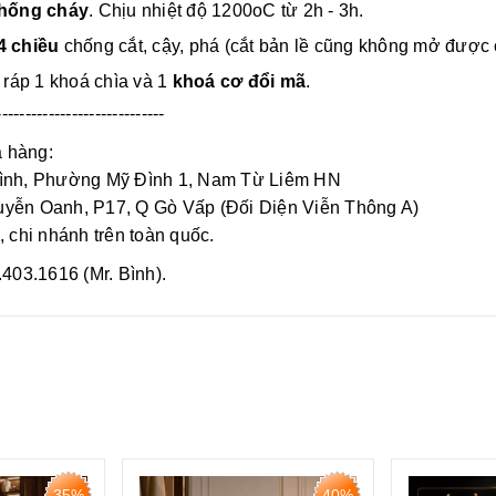
hống cháy
. Chịu nhiệt độ 1200oC từ 2h - 3h.
4 chiều
chống cắt, cậy, phá (cắt bản lề cũng không mở được c
ráp 1 khoá chìa và 1
khoá cơ đổi mã
.
-----------------------------
 hàng:
Đình, Phường Mỹ Đình 1, Nam Từ Liêm HN
yễn Oanh, P17, Q Gò Vấp (Đối Diện Viễn Thông A)
, chi nhánh trên toàn quốc.
6.403.1616 (Mr. Bình).
35%
40%