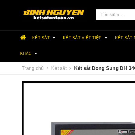
KÉT SẮT
KÉT SẮT VIỆT TIỆP
KÉT SẮT
KHÁC
Trang chủ
Két sắt
Két sắt Dong Sung DH 3