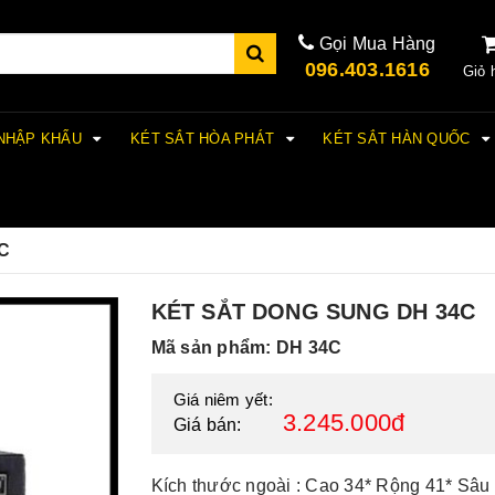
Gọi Mua Hàng
096.403.1616
Giỏ 
 NHẬP KHẨU
KÉT SẮT HÒA PHÁT
KÉT SẮT HÀN QUỐC
4C
KÉT SẮT DONG SUNG DH 34C
Mã sản phẩm: DH 34C
Giá niêm yết:
3.245.000đ
Giá bán:
Kích thước ngoài : Cao 34* Rộng 41* Sâu