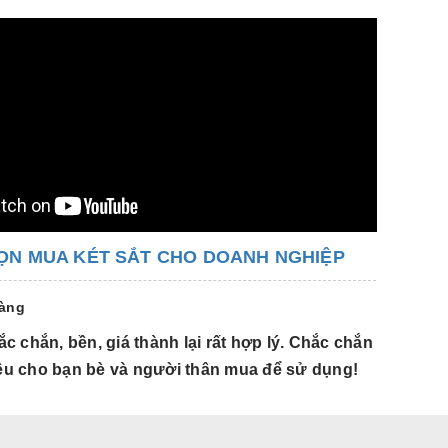
ỌN MUA KÉT SẮT CHO DOANH NGHIỆP
hàng
c chắn, bền, giá thành lại rất hợp lý. Chắc chắn
Hàng đẹp,
hiệu cho bạn bè và người thân mua để sử dụng!
tôi sẽ g