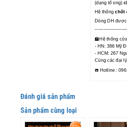
(dạng tổ ong)
c
Hệ thống
chốt 
Dòng DH được 
---------------------
🏫Hệ thống cửa
- HN: 386 Mỹ 
- HCM: 267 Ngu
Cùng các đại lý
☎️ Hotline : 09
Đánh giá sản phẩm
Sản phẩm cùng loại
36%
37%