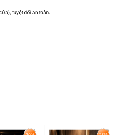
ửa), tuyệt đối an toàn.
30%
25%