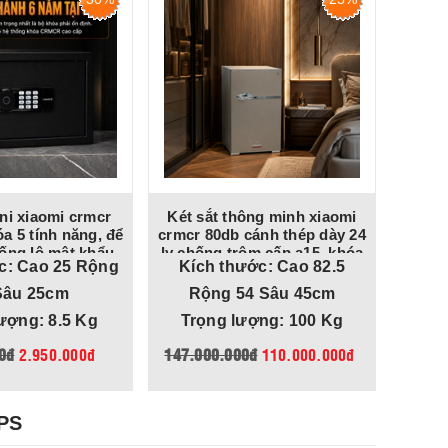
ini xiaomi crmcr
Két sắt thông minh xiaomi
Két 
a 5 tính năng, để
crmcr 80db cánh thép dày 24
minh
ống lộ mật khẩu
ly chống trộm cấp a15, khóa
khóa
c: Cao 25 Rộng
Kích thước: Cao 82.5
Kích
vân tay điện tử cảnh báo
danh 
điện thoại
c
Sâu 25cm
Rộng 54 Sâu 45cm
ượng: 8.5 Kg
Trọng lượng: 100 Kg
Tr
0đ
2.950.000đ
147.000.000đ
110.000.000đ
12.
PS