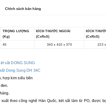
g
o
n
e
k
k
r
Chính sách bán hàng
TRỌNG LƯỢNG
KÍCH THƯỚC NGOÀI
KÍCH THƯỚ
(Kg)
(CxRxS)
(CxRxS)
45
340 x 410 x 370
223 x
Két sắt DONG SUNG
 sắt Dong Sung DH 34C
, hợp kim siêu bền
đen.
tháng.
xuất theo công nghệ Hàn Quốc, két sắt làm từ PO, được bọc