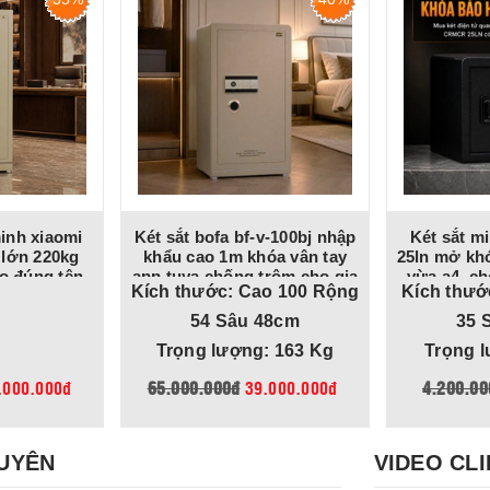
inh xiaomi
Két sắt bofa bf-v-100bj nhập
Két sắt m
 lớn 220kg
khẩu cao 1m khóa vân tay
25ln mở khó
áo đúng tên
app tuya chống trộm cho gia
vừa a4, ch
Kích thước: Cao 100 Rộng
Kích thướ
hế độ cảnh
đình, công ty, tiệm vàng
 thoại
54 Sâu 48cm
35 
Trọng lượng: 163 Kg
Trọng l
.000.000đ
65.000.000đ
39.000.000đ
4.200.00
GUYÊN
VIDEO CLI