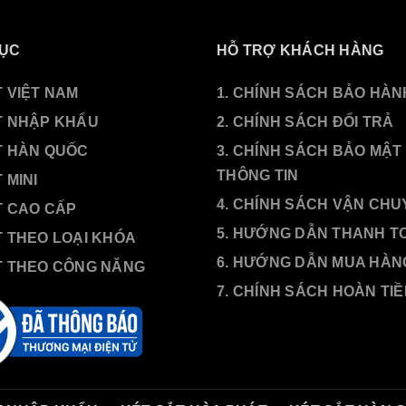
ỤC
HỖ TRỢ KHÁCH HÀNG
 VIỆT NAM
1. CHÍNH SÁCH BẢO HÀN
T NHẬP KHẨU
2. CHÍNH SÁCH ĐỔI TRẢ
T HÀN QUỐC
3. CHÍNH SÁCH BẢO MẬT
THÔNG TIN
 MINI
4. CHÍNH SÁCH VẬN CH
T CAO CẤP
5. HƯỚNG DẪN THANH T
T THEO LOẠI KHÓA
6. HƯỚNG DẪN MUA HÀN
T THEO CÔNG NĂNG
7. CHÍNH SÁCH HOÀN TI