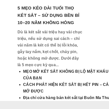
5 MẸO KÉO DÀI TUỔI THỌ
KÉT SẮT – SỬ DỤNG BỀN BỈ
10–20 NĂM KHÔNG HỎNG
Dù là két sắt vài triệu hay vài chục
triệu, nếu sử dụng sai cách – chỉ
vài năm là két có thể bị lỗi khóa,
gẫy tay nắm, kẹt chốt, chảy pin,
hoặc không mở được. Dưới đây
là 5 mẹo cực kỳ qua...
MẸO MỞ KÉT SẮT KHÔNG BỊ LỘ MẬT KHẨU 
CỦA BẠN
CÁCH PHÁT HIỆN KÉT SẮT BỊ HẾT PIN – 
MỞ ĐƯỢC
Địa chỉ cửa hàng bán két sắt tại Buôn Ma Th