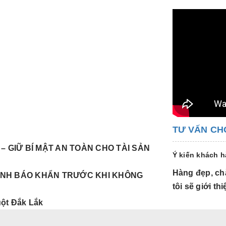
TƯ VẤN CH
– GIỮ BÍ MẬT AN TOÀN CHO TÀI SẢN
Ý kiến khách 
Hàng đẹp, chắ
CẢNH BÁO KHẨN TRƯỚC KHI KHÔNG
tôi sẽ giới t
uột Đắk Lắk