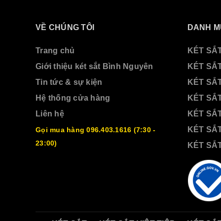
VỀ CHÚNG TÔI
DANH M
Trang chủ
KÉT SẮT
Giới thiệu két sắt Bình Nguyên
KÉT SẮ
Tin tức & sự kiện
KÉT SẮ
Hệ thống cửa hàng
KÉT SẮT
Liên hệ
KÉT SẮ
KÉT SẮ
Gọi mua hàng 096.403.1616 (7:30 -
23:00)
KÉT SẮ