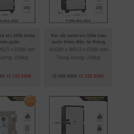
lid sls-108c khóa
Két sắt solid sls-108e hàn
hàn quốc
quốc khóa điện tử thông
minh
W615 x D560 mm
H1080 x W615 x D560 mm
lượng: 220kg
Trọng lượng: 220kg
0đ
12.150.000đ
13.900.000đ
12.250.000đ
21%