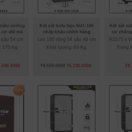
p siêu cường
Két sắt bofa bgx-5/d1-100
Két sắt so
 cơ đổi mã
nhập khẩu chính hãng
cơ chống
 sâu 54 cm
cao 100 rộng 54 sâu 46 cm
H1575 x 
: 175 Kg
Khối lượng: 86 Kg
Trọng 
.500.000đ
18.550.000đ
16.200.000đ
20
34%