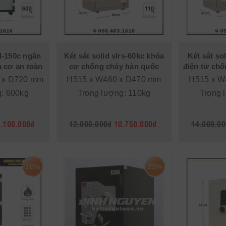
ld-150c ngân
Két sắt solid slrs-60kc khóa
Két sắt sol
 cơ an toàn
cơ chống cháy hàn quốc
điện tử ch
chính hãng
 x D720 mm
H515 x W460 x D470 mm
H515 x W
g: 600kg
Trọng lượng: 110kg
Trọng 
.100.000đ
12.000.000đ
10.750.000đ
14.000.00
10%
33%