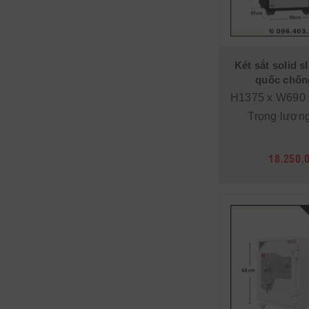
Két sắt solid s
quốc chốn
H1375 x W690
Trọng lượn
18.250.