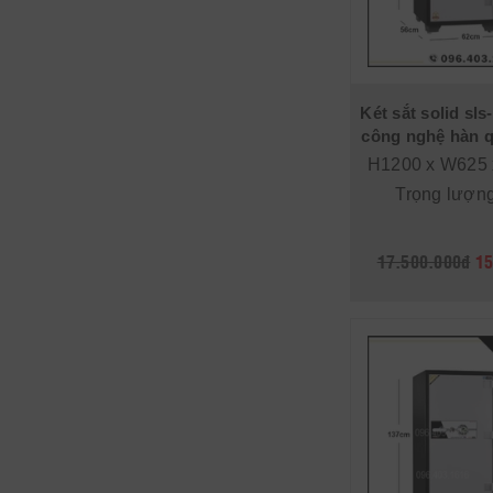
Két sắt solid sls
công nghệ hàn q
H1200 x W625
Trọng lượn
17.500.000đ
15