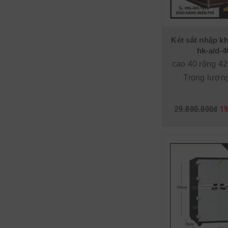
Két sắt nhập kh
hk-a/d-4
cao 40 rộng 42
Trọng lượng
29.800.000đ
19