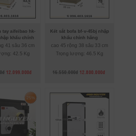
 tay aifeibao hk-
Két sắt bofa bf-v-45bj nhập
hập khẩu chính
khẩu chính hãng
hãng
ng 41 sâu 36 cm
cao 45 rộng 38 sâu 33 cm
ượng: 42.5 Kg
Trọng lượng: 46.5 Kg
0đ
12.099.000đ
16.550.000đ
12.800.000đ
25%