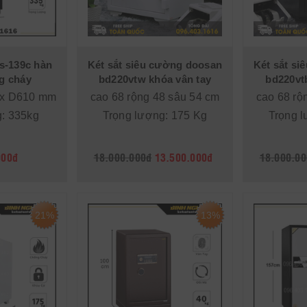
ls-139c hàn
Két sắt siêu cường doosan
Két sắt s
g cháy
bd220vtw khóa vân tay
bd220vt
 x D610 mm
cao 68 rộng 48 sâu 54 cm
cao 68 rộ
g: 335kg
Trọng lượng: 175 Kg
Trọng l
000đ
18.000.000đ
13.500.000đ
18.000.00
21%
13%