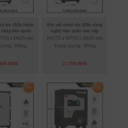
lid sls-159c khóa
Két sắt solid sls-159e công
 cháy hàn quốc
nghệ hàn quốc cao cấp
W750 x D620 mm
H1575 x W750 x D620 mm
lượng: 385kg
Trọng lượng: 385kg
.500.000đ
21.100.000đ
4%
13%