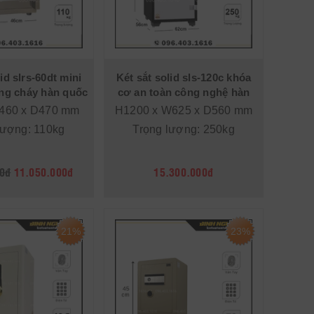
id slrs-60dt mini
Két sắt solid sls-120c khóa
ống cháy hàn quốc
cơ an toàn công nghệ hàn
quốc
460 x D470 mm
H1200 x W625 x D560 mm
lượng: 110kg
Trọng lượng: 250kg
0đ
11.050.000đ
15.300.000đ
21%
23%