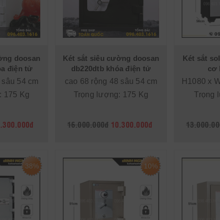
ường doosan
Két sắt siêu cường doosan
Két sắt so
a điện tử
db220dtb khóa điện tử
cơ 
 sâu 54 cm
cao 68 rộng 48 sâu 54 cm
H1080 x 
: 175 Kg
Trọng lượng: 175 Kg
Trọng 
.300.000đ
16.000.000đ
10.300.000đ
13.000.00
38%
10%