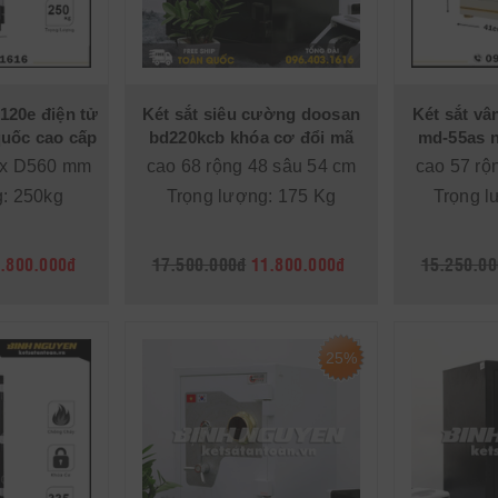
-120e điện tử
Két sắt siêu cường doosan
Két sắt vân
uốc cao cấp
bd220kcb khóa cơ đổi mã
md-55as n
 x D560 mm
cao 68 rộng 48 sâu 54 cm
cao 57 rộ
g: 250kg
Trọng lượng: 175 Kg
Trọng l
.800.000đ
17.500.000đ
11.800.000đ
15.250.00
25%