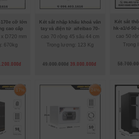
Két sắt th
d-170e cỡ lớn
Két sắt nhập khẩu khoá vân
hk-a1/d-50
ng cao cấp
tay và điện tử aifeibao 70-
nghệ d
tbl
cao 50 rộ
 x D720 mm
cao 70 rộng 45 sâu 44 cm
Trọng 
g: 670kg
Trọng lượng: 123 Kg
58.700.00
.200.000đ
49.000.000đ
39.000.000đ
17%
24%