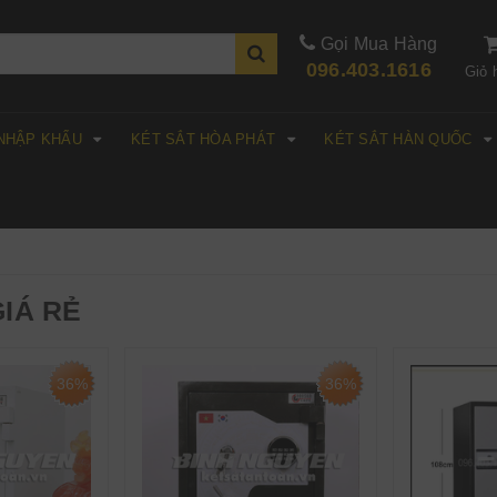
Gọi Mua Hàng
096.403.1616
Giỏ 
 NHẬP KHẨU
KÉT SẮT HÒA PHÁT
KÉT SẮT HÀN QUỐC
GIÁ RẺ
36%
36%