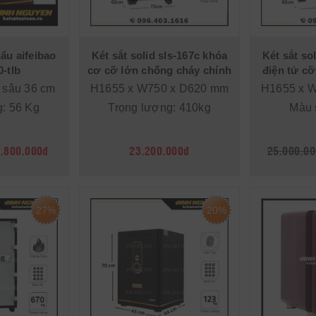
ẩu aifeibao
Két sắt solid sls-167c khóa
Két sắt so
0-tlb
cơ cỡ lớn chống cháy chính
điện tử c
hãng
 sâu 36 cm
H1655 x W750 x D620 mm
H1655 x 
: 56 Kg
Trọng lượng: 410kg
Màu 
.800.000đ
23.200.000đ
25.000.00
27%
20%