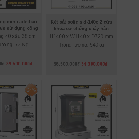
ông minh aifeibao
Két sắt solid sld-140c 2 cửa
-als sử dụng công
khóa cơ chống cháy hàn
ual security
quốc cao cấp
ng 40 sâu 38 cm
H1400 x W1140 x D720 mm
lượng: 72 Kg
Trọng lượng: 540kg
0đ
39.500.000đ
56.500.000đ
34.300.000đ
24%
3%