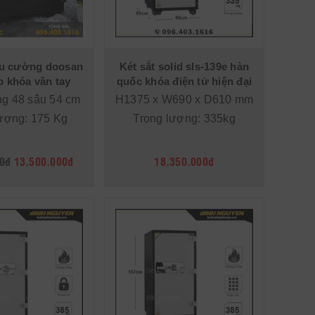
iêu cường doosan
Két sắt solid sls-139e hàn
b khóa vân tay
quốc khóa điện tử hiện đại
ng 48 sâu 54 cm
H1375 x W690 x D610 mm
ượng: 175 Kg
Trọng lượng: 335kg
0đ
13.500.000đ
18.350.000đ