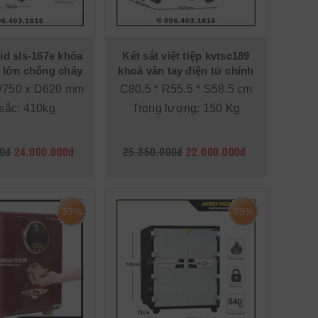
lid sls-167e khóa
Két sắt việt tiệp kvtsc189
ỡ lớn chống cháy
khoá vân tay điện tử chính
cao cấp
hãng
W750 x D620 mm
C80.5 * R55.5 * S58.5 cm
sắc: 410kg
Trọng lượng: 150 Kg
0đ
24.000.000đ
25.350.000đ
22.000.000đ
33%
39%