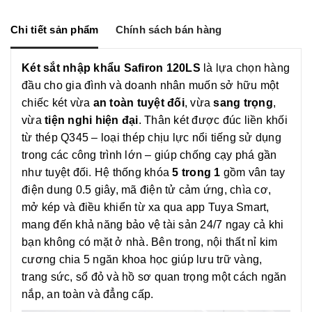
e
e
b
L
n
o
i
g
o
n
Chi tiết sản phẩm
Chính sách bán hàng
e
k
k
r
Két sắt nhập khẩu Safiron 120LS
là lựa chọn hàng
đầu cho gia đình và doanh nhân muốn sở hữu một
chiếc két vừa
an toàn tuyệt đối
, vừa
sang trọng
,
vừa
tiện nghi hiện đại
. Thân két được đúc liền khối
từ thép Q345 – loại thép chịu lực nổi tiếng sử dụng
trong các công trình lớn – giúp chống cạy phá gần
như tuyệt đối. Hệ thống khóa
5 trong 1
gồm vân tay
điện dung 0.5 giây, mã điện tử cảm ứng, chìa cơ,
mở kép và điều khiển từ xa qua app Tuya Smart,
mang đến khả năng bảo vệ tài sản 24/7 ngay cả khi
bạn không có mặt ở nhà. Bên trong, nội thất nỉ kim
cương chia 5 ngăn khoa học giúp lưu trữ vàng,
trang sức, sổ đỏ và hồ sơ quan trọng một cách ngăn
nắp, an toàn và đẳng cấp.