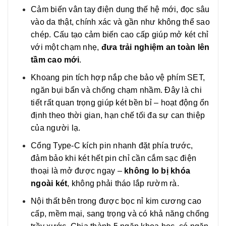
Cảm biến vân tay điện dung thế hệ mới, đọc sâu
vào da thật, chính xác và gần như không thể sao
chép. Cấu tạo cảm biến cao cấp giúp mở két chỉ
với một chạm nhẹ,
đưa trải nghiệm an toàn lên
tầm cao mới
.
Khoang pin tích hợp nắp che bảo vệ phím SET,
ngăn bụi bẩn và chống chạm nhầm. Đây là chi
tiết rất quan trọng giúp két bền bỉ – hoạt động ổn
định theo thời gian, hạn chế tối đa sự can thiệp
của người lạ.
Cổng Type-C kích pin nhanh đặt phía trước,
đảm bảo khi két hết pin chỉ cần cắm sạc điện
thoại là mở được ngay –
không lo bị khóa
ngoài két
, không phải tháo lắp rườm rà.
Nội thất bên trong được bọc nỉ kim cương cao
cấp, mềm mại, sang trọng và có khả năng chống