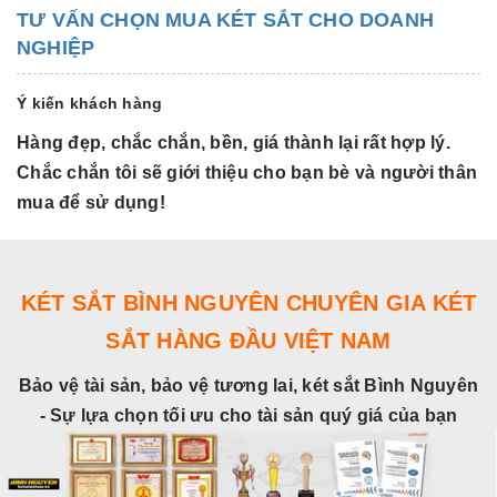
TƯ VẤN CHỌN MUA KÉT SẮT CHO DOANH
NGHIỆP
Ý kiến khách hàng
Hàng đẹp, chắc chắn, bền, giá thành lại rất hợp lý.
H
Chắc chắn tôi sẽ giới thiệu cho bạn bè và người thân
C
mua để sử dụng!
m
KÉT SẮT BÌNH NGUYÊN CHUYÊN GIA KÉT
SẮT HÀNG ĐẦU VIỆT NAM
Bảo vệ tài sản, bảo vệ tương lai, két sắt Bình Nguyên
- Sự lựa chọn tối ưu cho tài sản quý giá của bạn