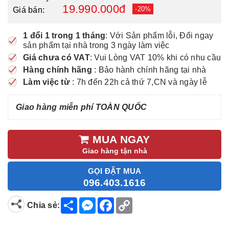
19.990.000đ
-20%
Giá bán:
1 đổi 1 trong 1 tháng
: Với Sản phẩm lỗi, Đổi ngay
sản phẩm tại nhà trong 3 ngày làm việc
Giá chưa có VAT
: Vui Lòng VAT 10% khi có nhu cầu
Hàng chính hãng
: Bảo hành chính hãng tại nhà
Làm việc từ
: 7h đến 22h cả thứ 7,CN và ngày lễ
Giao hàng miễn phí TOÀN QUỐC
MUA NGAY
Giao hàng tận nhà
GỌI ĐẶT MUA
096.403.1616
S
M
F
C
Chia sẻ:
h
e
a
o
a
s
c
p
r
s
e
y