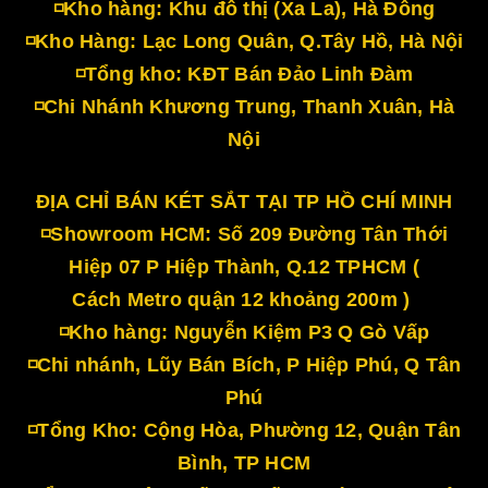
◽Kho hàng: Khu đô thị (Xa La), Hà Đông
◽Kho Hàng: Lạc Long Quân, Q.Tây Hồ, Hà Nội
◽Tổng kho: KĐT Bán Đảo Linh Đàm
◽Chi Nhánh Khương Trung, Thanh Xuân, Hà
Nội
ĐỊA CHỈ BÁN KÉT SẮT TẠI TP HỒ CHÍ MINH
◽Showroom HCM: Số 209 Đường Tân Thới
Hiệp 07 P Hiệp Thành, Q.12 TPHCM (
Cách Metro quận 12 khoảng 200m )
◽Kho hàng: Nguyễn Kiệm P3 Q Gò Vấp
◽Chi nhánh, Lũy Bán Bích, P Hiệp Phú, Q Tân
Phú
◽Tổng Kho: Cộng Hòa, Phường 12, Quận Tân
Bình, TP HCM