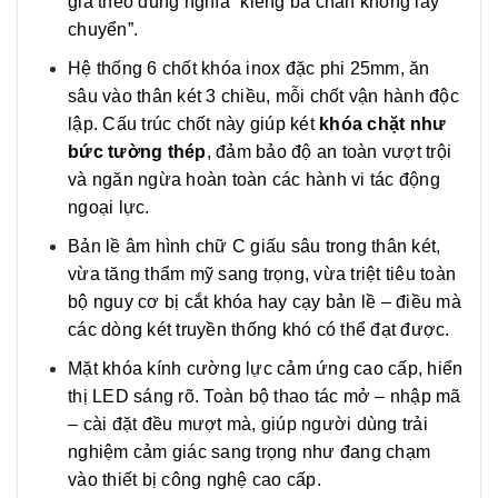
giá theo đúng nghĩa “kiềng ba chân không lay
chuyển”.
Hệ thống 6 chốt khóa inox đặc phi 25mm, ăn
sâu vào thân két 3 chiều, mỗi chốt vận hành độc
lập. Cấu trúc chốt này giúp két
khóa chặt như
bức tường thép
, đảm bảo độ an toàn vượt trội
và ngăn ngừa hoàn toàn các hành vi tác động
ngoại lực.
Bản lề âm hình chữ C giấu sâu trong thân két,
vừa tăng thẩm mỹ sang trọng, vừa triệt tiêu toàn
bộ nguy cơ bị cắt khóa hay cạy bản lề – điều mà
các dòng két truyền thống khó có thể đạt được.
Mặt khóa kính cường lực cảm ứng cao cấp, hiển
thị LED sáng rõ. Toàn bộ thao tác mở – nhập mã
– cài đặt đều mượt mà, giúp người dùng trải
nghiệm cảm giác sang trọng như đang chạm
vào thiết bị công nghệ cao cấp.