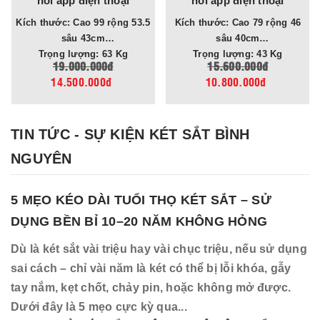
pp điện thoại
nối app điện thoại
nối đ
 53.5
Kích thước: Cao 79 rộng 46
Kích thước: Cao 59 rộng 39.5
sâu 43cm
sâu 40cm
sâ
Trọng lượng: 63 Kg
Trọng lượng: 43 Kg
9.000.000đ
15.600.000đ
8.5
.500.000đ
10.800.000đ
5.9
TIN TỨC - SỰ KIỆN KÉT SẮT BÌNH
NGUYÊN
5 MẸO KÉO DÀI TUỔI THỌ KÉT SẮT – SỬ
DỤNG BỀN BỈ 10–20 NĂM KHÔNG HỎNG
Dù là két sắt vài triệu hay vài chục triệu, nếu sử dụng
sai cách – chỉ vài năm là két có thể bị lỗi khóa, gẫy
tay nắm, kẹt chốt, chảy pin, hoặc không mở được.
Dưới đây là 5 mẹo cực kỳ qua...