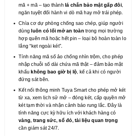
mã + mã – tạo thành
lá chắn bảo mật gấp đôi
,
ngăn tuyệt đối hành vi dò mã hay mở trái phép.
Chìa cơ dự phòng chống sao chép, giúp người
dùng
luôn có lối mở an toàn
trong mọi trường
hợp quên mã hoặc hết pin – loại bỏ hoàn toàn lo
lắng “kẹt ngoài két”.
Tính năng mã số ảo chống nhìn trộm, cho phép
nhập chuỗi số dài chứa mã thật – đảm bảo mật
khẩu
không bao giờ bị lộ
, kể cả khi có người
đứng sát bên.
Kết nối thông minh Tuya Smart cho phép mở két
từ xa, xem lịch sử mở – đóng két, cấp quyền mở
két tạm thời và nhận cảnh báo rung lắc. Đây là
tính năng cực kỳ hữu ích với khách hàng có
vàng, trang sức, sổ đỏ, tài liệu quan trọng
cần giám sát 24/7.