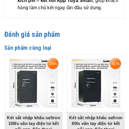
kích pin – kết nối App Tuya Smart
, giúp khách
hàng làm chủ két ngay lần đầu sử dụng.
Đánh giá sản phẩm
Sản phẩm cùng loại
24%
31%
nhập khẩu safiron
Két sắt nhập khẩu safiron
Két sắt nh
n tay điện tử kết
80ls vân tay điện tử kết
60ls vân t