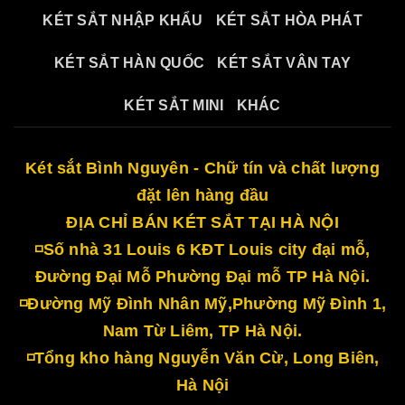
KÉT SẮT NHẬP KHẨU
KÉT SẮT HÒA PHÁT
KÉT SẮT HÀN QUỐC
KÉT SẮT VÂN TAY
KÉT SẮT MINI
KHÁC
Két sắt Bình Nguyên - Chữ tín và chất lượng
đặt lên hàng đầu
ĐỊA CHỈ BÁN KÉT SẮT TẠI HÀ NỘI
◽Số nhà 31 Louis 6 KĐT Louis city đại mỗ,
Đường Đại Mỗ Phường Đại mỗ TP Hà Nội.
◽Đường Mỹ Đình Nhân Mỹ,Phường Mỹ Đình 1,
Nam Từ Liêm, TP Hà Nội.
◽Tổng kho hàng Nguyễn Văn Cừ, Long Biên,
Hà Nội