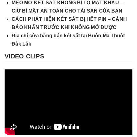
MẸO MỞ KÉT SẮT KHÔNG BỊ LỘ MẬT KHẨU –
GIỮ BÍ MẬT AN TOÀN CHO TÀI SẢN CỦA BẠN
CÁCH PHÁT HIỆN KÉT SẮT BỊ HẾT PIN – CẢNH
BÁO KHẨN TRƯỚC KHI KHÔNG MỞ ĐƯỢC
Địa chỉ cửa hàng bán két sắt tại Buôn Ma Thuột
Đắk Lắk
VIDEO CLIPS