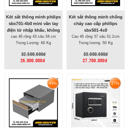
Két sắt thông minh philips
Két sắt thông minh chống
sbx701-4b0 mini vân tay
cháy cao cấp phillips
điện tử nhập khẩu, không
sbx501-4c0
cảnh báo qua điện thoại
cao 45 rộng 43 sâu 38 cm
Cao 45 rộng 37 sâu 51.2cm
Trọng Lượng: 60 Kg
Trọng lượng: 50 Kg
32.500.000đ
33.000.000đ
26.000.000đ
27.700.000đ
49%
27%