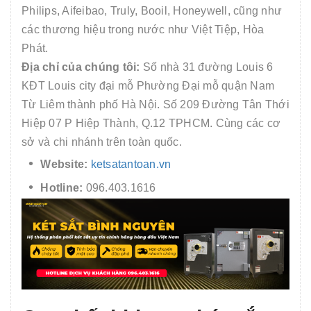
Philips, Aifeibao, Truly, Booil, Honeywell, cũng như
các thương hiệu trong nước như Việt Tiệp, Hòa
Phát.
Địa chỉ của chúng tôi:
Số nhà 31 đường Louis 6
KĐT Louis city đại mỗ Phường Đại mỗ quận Nam
Từ Liêm thành phố Hà Nội. Số 209 Đường Tân Thới
Hiệp 07 P Hiệp Thành, Q.12 TPHCM. Cùng các cơ
sở và chi nhánh trên toàn quốc.
Website:
ketsatantoan.vn
Hotline:
096.403.1616