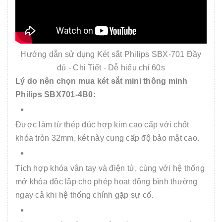
Hướng dẫn sử dụng Két sắt Philips SBX-701 Đầy
đủ - Chi Tiết - Dễ hiểu chỉ 60s
Lý do nên chọn mua két sắt mini thông minh
Philips SBX701-4B0:
Được làm từ thép đúc hợp kim cao cấp với chốt
khóa tròn 32mm, két này cung cấp độ bảo mật cao.
Tích hợp khóa vân tay và điện tử, cùng với hệ thống
mở khóa độc lập cho phép hoạt động bình thường
ngay cả khi hệ thống chính gặp sự cố.