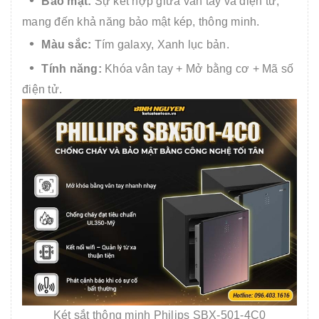
Bảo mật:
Sự kết hợp giữa vân tay và điện tử,
mang đến khả năng bảo mật kép, thông minh.
Màu sắc:
Tím galaxy, Xanh lục bản.
Tính năng:
Khóa vân tay + Mở bằng cơ + Mã số
điện tử.
Két sắt thông minh Philips SBX-501-4C0