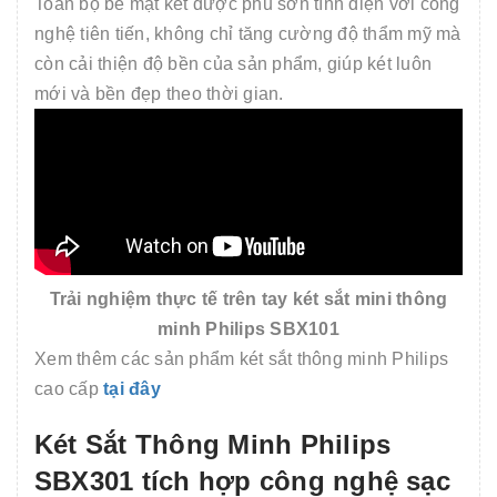
Toàn bộ bề mặt két được phủ sơn tĩnh điện với công
nghệ tiên tiến, không chỉ tăng cường độ thẩm mỹ mà
còn cải thiện độ bền của sản phẩm, giúp két luôn
mới và bền đẹp theo thời gian.
Trải nghiệm thực tế trên tay két sắt mini thông
minh Philips SBX101
Xem thêm các sản phẩm két sắt thông minh Philips
cao cấp
tại đây
Két Sắt Thông Minh Philips
SBX301 tích hợp công nghệ sạc