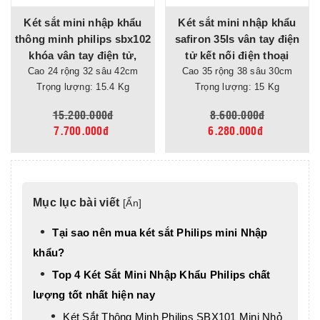
Két sắt mini nhập khẩu
Két sắt mini nhập khẩu
thông minh philips sbx102
safiron 35ls vân tay điện
khóa vân tay điện tử,
tử kết nối điện thoại
không cảnh báo qua điện
Cao 24 rộng 32 sâu 42cm
Cao 35 rộng 38 sâu 30cm
Trọng lượng: 15.4 Kg
Trọng lượng: 15 Kg
thoại
15.200.000đ
8.600.000đ
7.700.000đ
6.280.000đ
Mục lục bài viết
[
Ẩn
]
Tại sao nên mua két sắt Philips mini Nhập
khẩu?
Top 4 Két Sắt Mini Nhập Khẩu Philips chất
lượng tốt nhất hiện nay
Két Sắt Thông Minh Philips SBX101 Mini Nhỏ