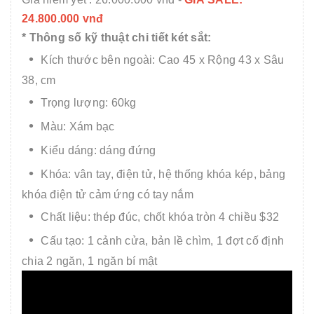
24.800.000 vnđ
* Thông số kỹ thuật chi tiết két sắt:
Kích thước bên ngoài: Cao 45 x Rộng 43 x Sâu
38, cm
Trọng lượng: 60kg
Màu: Xám bạc
Kiểu dáng: dáng đứng
Khóa: vân tay, điện tử, hệ thống khóa kép, bảng
khóa điện tử cảm ứng có tay nắm
Chất liệu: thép đúc, chốt khóa tròn 4 chiều $32
Cấu tạo: 1 cảnh cửa, bản lề chìm, 1 đợt cố định
chia 2 ngăn, 1 ngăn bí mật