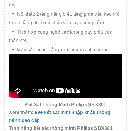
tay
Nội thất: 2 tầng riêng biệt, tầng phía trên kéo mở
tự do, tầng dưới có khóa vân tay chống trộm
Tích hợp công nghệ sạc không dây phía trên
thân két
Màu sắc: màu trắng kem, màu xanh corban
Két Sắt Thông Minh Philips SBX301
Xem thêm:
99+ két sắt mini nhập khẩu thông
minh cao cấp
Tính năng két sắt thông minh Philips SBX301