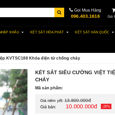
Gọi Mua Hàng
096.403.1616
Giỏ 
 NHẬP KHẨU
KÉT SẮT HÒA PHÁT
KÉT SẮT HÀN QUỐC
Tiệp KVTSC188 Khóa điện tử chống cháy
KÉT SẮT SIÊU CƯỜNG VIỆT TI
CHÁY
Mã sản phẩm:
13.800.000đ
Giá niêm yết:
10.000.000đ
-28%
Giá bán: