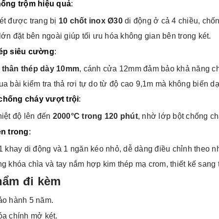
hống trộm hiệu quả
:
ét được trang bị
10 chốt inox Ø30
di động ở cả 4 chiều, chốn
lớn đặt bên ngoài giúp tối ưu hóa không gian bên trong két.
hép siêu cường
:
thân thép dày 10mm
, cánh cửa 12mm đảm bảo khả năng chị
a bài kiểm tra thả rơi tự do từ độ cao 9,1m mà không biến d
chống cháy vượt trội
:
iệt độ lên đến
2000°C trong 120 phút
, nhờ lớp bột chống c
ên trong
:
1 khay di động và 1 ngăn kéo nhỏ, dễ dàng điều chỉnh theo nh
g khóa chìa và tay nắm hợp kim thép mạ crom, thiết kế sang t
hẩm đi kèm
ảo hành 5 năm.
óa chính mở két.