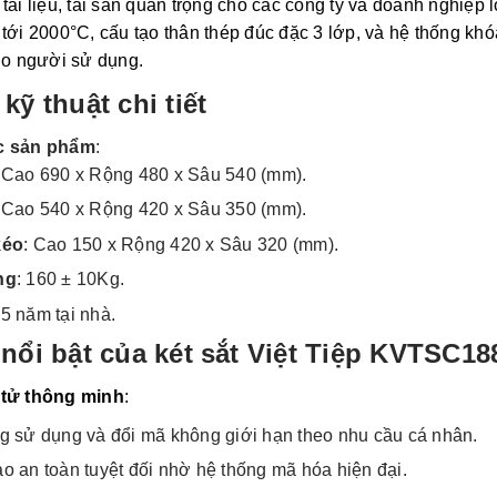
tài liệu, tài sản quan trọng cho các công ty và doanh nghiệp
tới 2000°C, cấu tạo thân thép đúc đặc 3 lớp, và hệ thống kh
ho người sử dụng.
kỹ thuật chi tiết
c sản phẩm
:
: Cao 690 x Rộng 480 x Sâu 540 (mm).
: Cao 540 x Rộng 420 x Sâu 350 (mm).
kéo
: Cao 150 x Rộng 420 x Sâu 320 (mm).
ng
: 160 ± 10Kg.
 5 năm tại nhà.
nổi bật của két sắt Việt Tiệp KVTSC18
 tử thông minh
:
g sử dụng và đổi mã không giới hạn theo nhu cầu cá nhân.
 an toàn tuyệt đối nhờ hệ thống mã hóa hiện đại.