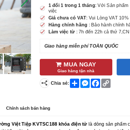
1 đổi 1 trong 1 tháng
: Với Sản phẩm 
việc
Giá chưa có VAT
: Vui Lòng VAT 10% 
Hàng chính hãng
: Bảo hành chính h
Làm việc từ
: 7h đến 22h cả thứ 7,CN
Giao hàng miễn phí TOÀN QUỐC
MUA NGAY
Giao hàng tận nhà
S
M
F
C
Chia sẻ:
h
e
a
o
a
s
c
p
r
s
e
y
e
e
b
L
n
o
i
Chính sách bán hàng
g
o
n
e
k
k
r
cường Việt Tiệp KVTSC188 khóa điện tử
là dòng sản phẩm ca