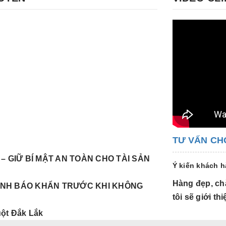
TƯ VẤN CH
– GIỮ BÍ MẬT AN TOÀN CHO TÀI SẢN
Ý kiến khách 
Hàng đẹp, chắ
CẢNH BÁO KHẨN TRƯỚC KHI KHÔNG
tôi sẽ giới t
uột Đắk Lắk