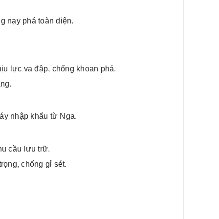
g nạy phá toàn diện.
u lực va đập, chống khoan phá.
ạng.
háy nhập khẩu từ Nga.
u cầu lưu trữ.
rọng, chống gỉ sét.