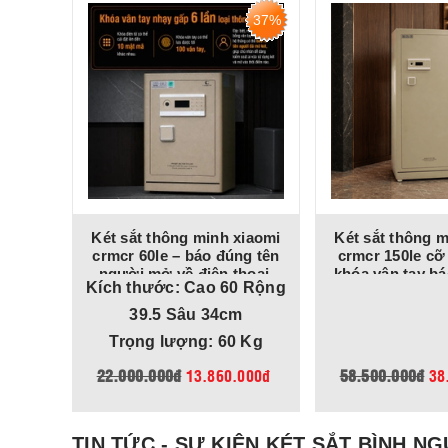
36%
37%
iaomi
Két sắt thông minh xiaomi
Két sắt thông m
ãng:
crmcr 60le – báo đúng tên
crmcr 150le cỡ
ay định
người mở về điện thoại,
khóa vân tay b
 Rộng
Kích thước: Cao 60 Rộng
hế độ
chống trộm a10, 8 chế độ
người mở, 8 c
ại
cảnh báo điện thoại
báo về điện
39.5 Sâu 34cm
 Kg
Trọng lượng: 60 Kg
000đ
22.000.000đ
13.860.000đ
58.500.000đ
38
TIN TỨC - SỰ KIỆN KÉT SẮT BÌNH N