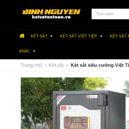
KÉT SẮT
KÉT SẮT VIỆT TIỆP
KÉT SẮT
KHÁC
Trang chủ
Két sắt
Két sắt siêu cường Việt 