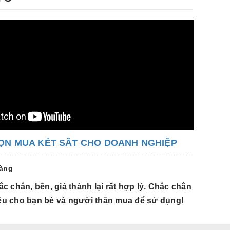
ỌN MUA KÉT SẮT CHO DOANH NGHIỆP
hàng
c chắn, bền, giá thành lại rất hợp lý. Chắc chắn
Hàng đẹp,
hiệu cho bạn bè và người thân mua để sử dụng!
tôi sẽ g