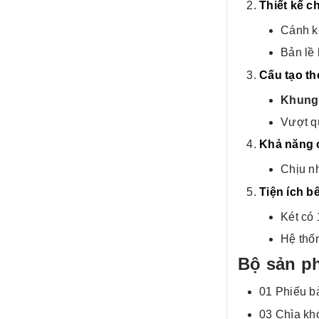
Thiết kế c
Cánh k
Bản lề 
Cấu tạo t
Khung 
Vượt qu
Khả năng 
Chịu nh
Tiện ích b
Két có 
Hệ thốn
Bộ sản p
01 Phiếu b
03 Chìa kh