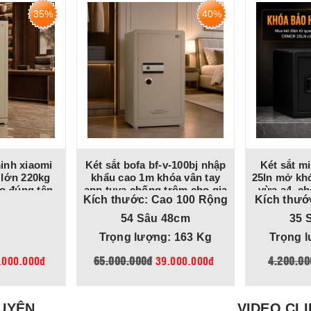
35%
40%
inh xiaomi
Két sắt bofa bf-v-100bj nhập
Két sắt m
 lớn 220kg
khẩu cao 1m khóa vân tay
25ln mở khó
áo đúng tên
app tuya chống trộm cho gia
vừa a4, ch
Kích thước: Cao 100 Rộng
Kích thướ
hế độ cảnh
đình, công ty, tiệm vàng
 thoại
54 Sâu 48cm
35 
Trọng lượng: 163 Kg
Trọng l
.000.000đ
65.000.000đ
39.000.000đ
4.200.00
GUYÊN
VIDEO CLI