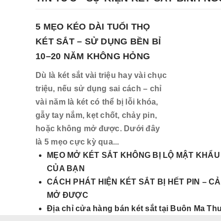
5 MẸO KÉO DÀI TUỔI THỌ
KÉT SẮT – SỬ DỤNG BỀN BỈ
10–20 NĂM KHÔNG HỎNG
Dù là két sắt vài triệu hay vài chục
triệu, nếu sử dụng sai cách – chỉ
vài năm là két có thể bị lỗi khóa,
gẫy tay nắm, kẹt chốt, chảy pin,
hoặc không mở được. Dưới đây
là 5 mẹo cực kỳ qua...
MẸO MỞ KÉT SẮT KHÔNG BỊ LỘ MẬT KHẨU 
CỦA BẠN
CÁCH PHÁT HIỆN KÉT SẮT BỊ HẾT PIN – 
MỞ ĐƯỢC
Địa chỉ cửa hàng bán két sắt tại Buôn Ma Th