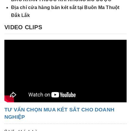
Địa chỉ cửa hàng bán két sắt tại Buôn Ma Thuột
Đắk Lắk
VIDEO CLIPS
TƯ VẤN CHỌN MUA KÉT SẮT CHO DOANH
NGHIỆP