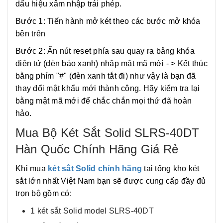
dấu hiệu xâm nhập trái phép.
Bước 1: Tiến hành mở két theo các bước mở khóa
bên trên
Bước 2: Ấn nút reset phía sau quay ra bảng khóa
điện tử (đèn báo xanh) nhập mật mã mới - > Kết thúc
bằng phím "#" (đèn xanh tắt đi) như vậy là bạn đã
thay đổi mật khẩu mới thành công. Hãy kiểm tra lại
bằng mật mã mới để chắc chắn mọi thứ đã hoàn
hảo.
Mua Bộ Két Sắt Solid SLRS-40DT
Hàn Quốc Chính Hãng Giá Rẻ
Khi mua
két sắt Solid chính hãng
tại tổng kho két
sắt lớn nhất Việt Nam bạn sẽ được cung cấp đầy đủ
trọn bộ gồm có:
1 két sắt Solid model SLRS-40DT