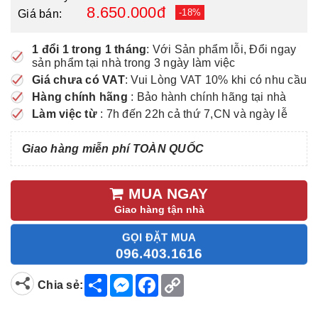
8.650.000đ
-18%
Giá bán:
1 đổi 1 trong 1 tháng
: Với Sản phẩm lỗi, Đổi ngay
sản phẩm tại nhà trong 3 ngày làm việc
Giá chưa có VAT
: Vui Lòng VAT 10% khi có nhu cầu
Hàng chính hãng
: Bảo hành chính hãng tại nhà
Làm việc từ
: 7h đến 22h cả thứ 7,CN và ngày lễ
Giao hàng miễn phí TOÀN QUỐC
MUA NGAY
Giao hàng tận nhà
GỌI ĐẶT MUA
096.403.1616
S
M
F
C
Chia sẻ:
h
e
a
o
a
s
c
p
r
s
e
y