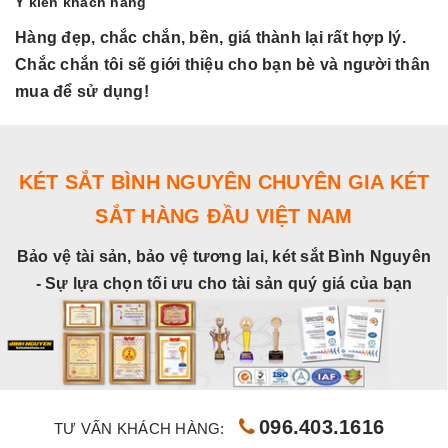
Ý kiến khách hàng
Hàng đẹp, chắc chắn, bền, giá thành lại rất hợp lý.
H
Chắc chắn tôi sẽ giới thiệu cho bạn bè và người thân
C
mua để sử dụng!
m
KÉT SẮT BÌNH NGUYÊN CHUYÊN GIA KÉT
SẮT HÀNG ĐẦU VIỆT NAM
Bảo vệ tài sản, bảo vệ tương lai, két sắt Bình Nguyên
- Sự lựa chọn tối ưu cho tài sản quý giá của bạn
096.403.1616
TƯ VẤN KHÁCH HÀNG: