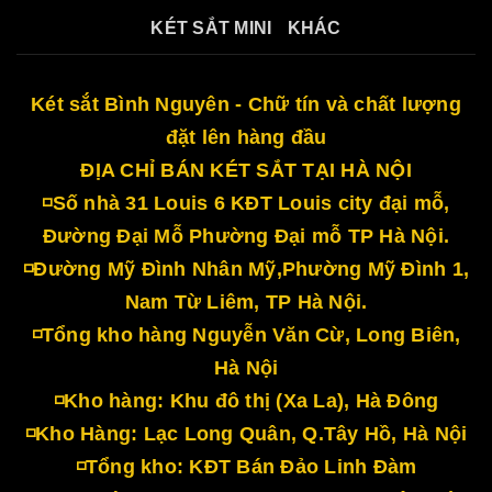
KÉT SẮT MINI
KHÁC
Két sắt Bình Nguyên - Chữ tín và chất lượng
đặt lên hàng đầu
ĐỊA CHỈ BÁN KÉT SẮT TẠI HÀ NỘI
◽Số nhà 31 Louis 6 KĐT Louis city đại mỗ,
Đường Đại Mỗ Phường Đại mỗ TP Hà Nội.
◽Đường Mỹ Đình Nhân Mỹ,Phường Mỹ Đình 1,
Nam Từ Liêm, TP Hà Nội.
◽Tổng kho hàng Nguyễn Văn Cừ, Long Biên,
Hà Nội
◽Kho hàng: Khu đô thị (Xa La), Hà Đông
◽Kho Hàng: Lạc Long Quân, Q.Tây Hồ, Hà Nội
◽Tổng kho: KĐT Bán Đảo Linh Đàm