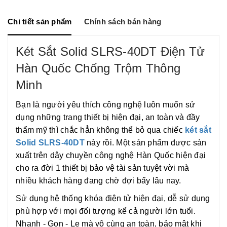
e
e
b
L
n
o
i
g
o
n
Chi tiết sản phẩm
Chính sách bán hàng
e
k
k
r
Két Sắt Solid SLRS-40DT Điện Tử
Hàn Quốc Chống Trộm Thông
Minh
Bạn là người yêu thích công nghệ luôn muốn sử
dụng những trang thiết bị hiện đại, an toàn và đầy
thẩm mỹ thì chắc hẳn không thể bỏ qua chiếc
két sắt
Solid SLRS-40DT
này rồi. Một sản phẩm được sản
xuất trên dây chuyền công nghệ Hàn Quốc hiện đại
cho ra đời 1 thiết bị bảo vệ tài sản tuyệt vời mà
nhiều khách hàng đang chờ đợi bấy lâu nay.
Sử dụng hệ thống khóa điện tử hiện đại, dễ sử dụng
phù hợp với mọi đối tượng kể cả người lớn tuổi.
Nhanh - Gọn - Lẹ mà vô cùng an toàn, bảo mật khi