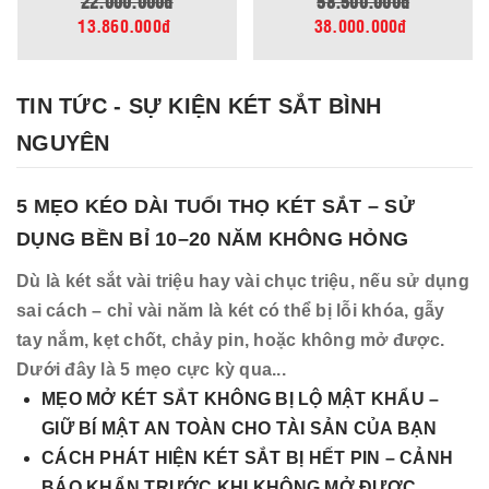
22.000.000đ
58.500.000đ
13.860.000đ
38.000.000đ
TIN TỨC - SỰ KIỆN KÉT SẮT BÌNH
NGUYÊN
5 MẸO KÉO DÀI TUỔI THỌ KÉT SẮT – SỬ
DỤNG BỀN BỈ 10–20 NĂM KHÔNG HỎNG
Dù là két sắt vài triệu hay vài chục triệu, nếu sử dụng
sai cách – chỉ vài năm là két có thể bị lỗi khóa, gẫy
tay nắm, kẹt chốt, chảy pin, hoặc không mở được.
Dưới đây là 5 mẹo cực kỳ qua...
MẸO MỞ KÉT SẮT KHÔNG BỊ LỘ MẬT KHẨU –
GIỮ BÍ MẬT AN TOÀN CHO TÀI SẢN CỦA BẠN
CÁCH PHÁT HIỆN KÉT SẮT BỊ HẾT PIN – CẢNH
BÁO KHẨN TRƯỚC KHI KHÔNG MỞ ĐƯỢC