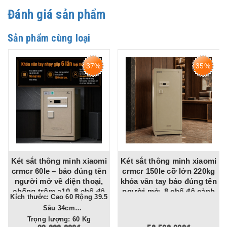
Đánh giá sản phẩm
Sản phẩm cùng loại
37%
35%
Két sắt thông minh xiaomi
Két sắt thông minh xiaomi
crmcr 60le – báo đúng tên
crmcr 150le cỡ lớn 220kg
người mở về điện thoại,
khóa vân tay báo đúng tên
chống trộm a10, 8 chế độ
người mở, 8 chế độ cảnh
Kích thước: Cao 60 Rộng 39.5
cảnh báo điện thoại
báo về điện thoại
Sâu 34cm
Trọng lượng: 60 Kg