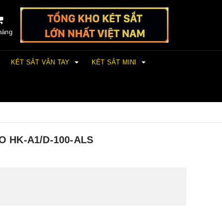
hàng
KÉT SẮT VÂN TAY
KÉT SẮT MINI
O HK-A1/D-100-ALS