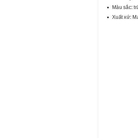
Màu sắc: tr
Xuất xứ: M