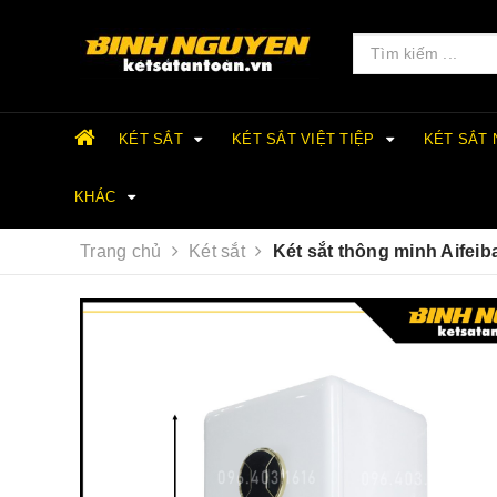
KÉT SẮT
KÉT SẮT VIỆT TIỆP
KÉT SẮT
KHÁC
Trang chủ
Két sắt
Két sắt thông minh Aifei