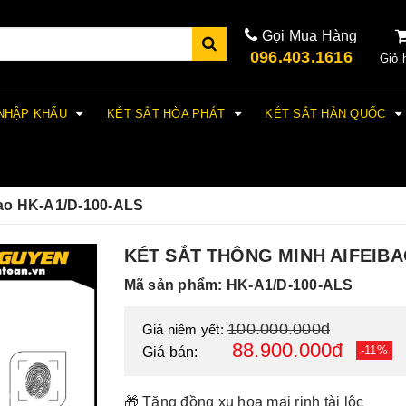
Gọi Mua Hàng
096.403.1616
Giỏ 
 NHẬP KHẨU
KÉT SẮT HÒA PHÁT
KÉT SẮT HÀN QUỐC
bao HK-A1/D-100-ALS
KÉT SẮT THÔNG MINH AIFEIBA
Mã sản phẩm: HK-A1/D-100-ALS
100.000.000đ
Giá niêm yết:
88.900.000đ
-11%
Giá bán:
🎁 Tặng đồng xu hoa mai rinh tài lộc