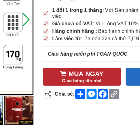
1 đổi 1 trong 1 tháng
: Với Sản phẩm 
việc
Giá chưa có VAT
: Vui Lòng VAT 10% 
Hàng chính hãng
: Bảo hành chính h
Làm việc từ
: 7h đến 22h cả thứ 7,CN
Giao hàng miễn phí TOÀN QUỐC
MUA NGAY
Giao hàng tận nhà
S
M
F
C
Chia sẻ:
h
e
a
o
a
s
c
p
r
s
e
y
e
e
b
L
n
o
i
g
o
n
e
k
k
r