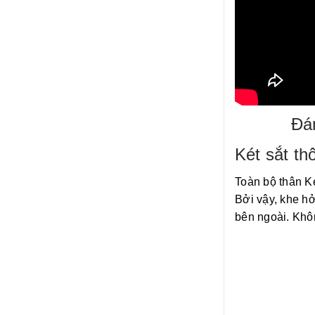
Đán
Két sắt t
Toàn bộ thân K
Bởi vậy, khe hở
bên ngoài. Khôn