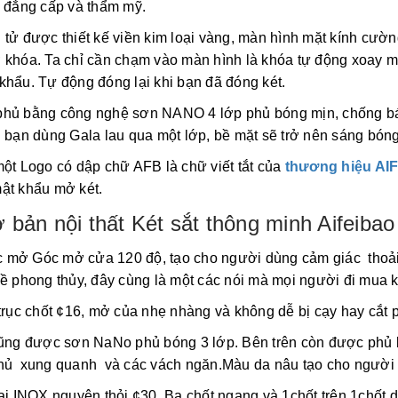
, đẳng cấp và thẩm mỹ.
tử được thiết kế viền kim loại vàng, màn hình mặt kính cườn
 khóa. Ta chỉ cần chạm vào màn hình là khóa tự động xoay mộ
khẩu. Tự động đóng lại khi bạn đã đóng két.
hủ bằng công nghệ sơn NANO 4 lớp phủ bóng mịn, chống bám 
u bạn dùng Gala lau qua một lớp, bề mặt sẽ trở nên sáng bón
ột Logo có dập chữ AFB là chữ viết tắt của
thương hiệu AI
ật khẩu mở két.
 bản nội thất Két sắt thông minh Aifeib
mở Góc mở cửa 120 độ, tạo cho người dùng cảm giác thoải m
ề phong thủy, đây cùng là một các nói mà mọi người đi mua ké
trục chốt ¢16, mở của nhẹ nhàng và không dễ bị cạy hay cắt 
cũng được sơn NaNo phủ bóng 3 lớp. Bên trên còn được phủ b
hủ xung quanh và các vách ngăn.Màu da nâu tạo cho người n
ại INOX nguyên thỏi ¢30. Ba chốt ngang và 1chốt trên 1chốt 