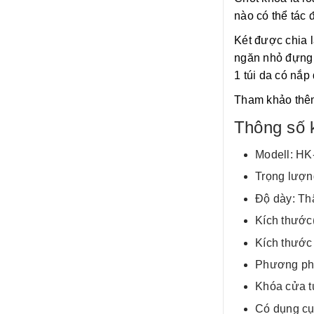
nào có thể tác
Két được chia l
ngăn nhỏ đựng 
1 túi da có nắ
Tham khảo thê
Thông số 
Modell: H
Trọng lượn
Độ dày: Th
Kích thướ
Kích thướ
Phương phá
Khóa cửa t
Có dụng cụ 