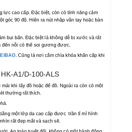
g lực cao cấp. Đặc biệt, còn có tính năng cảm
t góc 90 độ. Hiện ra nút nhập vân tay hoặc bàn
bụi bẩn. Đặc biệt là không dễ bị xước và rất
g đến nỗi có thể soi gương được.
FEIBAO
. Cũng là nơi cắm chìa khóa khẩn cấp khi
ao HK-A1/D-100-ALS
ái khi lấy đồ hoặc để đồ. Ngoài ra còn có một
t thường rất thích.
phá.
ằng một lớp da cao cấp được trần tỉ mỉ hình
hìn rất đẹp mắt và sạch sẽ.
dưới. An toàn tuyệt đối, không có một hành động