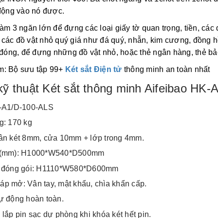
 động vào nó được.
àm 3 ngăn lớn để đựng các loại giấy tờ quan trọng, tiền, các
các đồ vật nhỏ quý giá như đá quý, nhẫn, kim cương, đồng hồ
p đóng, để đựng những đồ vật nhỏ, hoặc thẻ ngân hàng, thẻ b
m: Bộ sưu tập 99+
Két sắt Điện tử
thông minh an toàn nhất
kỹ thuật Két sắt thông minh Aifeibao HK
K-A1/D-100-ALS
g: 170 kg
ân két 8mm, cửa 10mm + lớp trong 4mm.
c(mm): H1000*W540*D500mm
c đóng gói: H1110*W580*D600mm
p mở: Vân tay, mật khẩu, chìa khẩn cấp.
ự động hoàn toàn.
lắp pin sạc dự phòng khi khóa két hết pin.