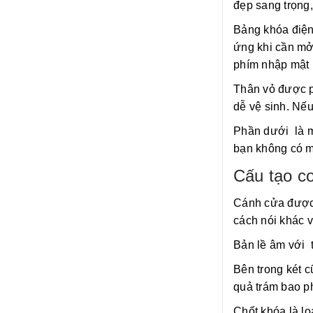
đẹp sang trọng
Bảng khóa điện 
ứng khi cần mở
phím nhập mật 
Thân vỏ được p
dễ vệ sinh. Nế
Phần dưới là m
bạn không có m
Cấu tạo cơ
Cánh cửa được 
cách nói khác v
Bản lề âm với 
Bên trong két 
quả trám bao p
Chốt khóa là lo