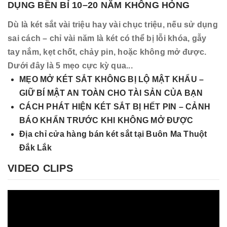
DỤNG BỀN BỈ 10–20 NĂM KHÔNG HỎNG
Dù là két sắt vài triệu hay vài chục triệu, nếu sử dụng
sai cách – chỉ vài năm là két có thể bị lỗi khóa, gẫy
tay nắm, kẹt chốt, chảy pin, hoặc không mở được.
Dưới đây là 5 mẹo cực kỳ qua...
MẸO MỞ KÉT SẮT KHÔNG BỊ LỘ MẬT KHẨU –
GIỮ BÍ MẬT AN TOÀN CHO TÀI SẢN CỦA BẠN
CÁCH PHÁT HIỆN KÉT SẮT BỊ HẾT PIN – CẢNH
BÁO KHẨN TRƯỚC KHI KHÔNG MỞ ĐƯỢC
Địa chỉ cửa hàng bán két sắt tại Buôn Ma Thuột
Đắk Lắk
VIDEO CLIPS