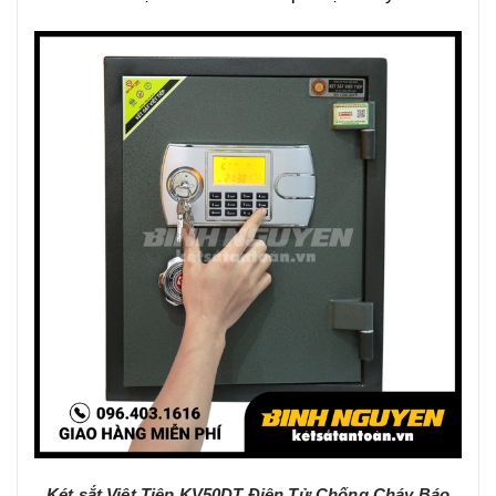
Két sắt Việt Tiệp KV50DT Điện Tử Chống Cháy Báo