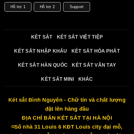
Hỗ trợ 1
Hỗ trợ 2
Support
KÉT SẮT
KÉT SẮT VIỆT TIỆP
KÉT SẮT NHẬP KHẨU
KÉT SẮT HÒA PHÁT
KÉT SẮT HÀN QUỐC
KÉT SẮT VÂN TAY
KÉT SẮT MINI
KHÁC
Két sắt Bình Nguyên - Chữ tín và chất lượng
đặt lên hàng đầu
ĐỊA CHỈ BÁN KÉT SẮT TẠI HÀ NỘI
◽Số nhà 31 Louis 6 KĐT Louis city đại mỗ,