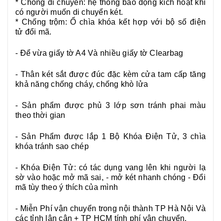
* Chống di chuyển: hệ thống báo động kích hoạt khi
có người muốn di chuyển két.
* Chống trộm: Ổ chìa khóa kết hợp với bộ số điện
tử đổi mã.
- Để vừa giấy tờ A4 Và nhiều giấy tờ Clearbag
- Thân két sắt được đúc đặc kèm cửa tam cấp tăng
khả năng chống cháy, chống khò lửa
- Sản phẩm được phủ 3 lớp sơn tránh phai màu
theo thời gian
- Sản Phẩm được lắp 1 Bộ Khóa Điện Tử, 3 chìa
khóa tránh sao chép
- Khóa Điện Tử: có tác dụng vang lên khi người lạ
sờ vào hoặc mở mã sai, - mở két nhanh chóng - Đổi
mã tùy theo ý thích của mình
- Miễn Phí vận chuyển trong nội thành TP Hà Nội Và
các tỉnh lân cận + TP HCM tính phí vận chuyển.