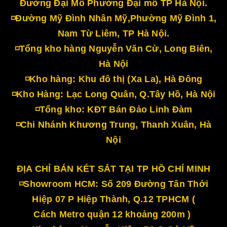
Đường Đại Mỗ Phường Đại mỗ TP Hà Nội.
◽Đường Mỹ Đình Nhân Mỹ,Phường Mỹ Đình 1,
Nam Từ Liêm, TP Hà Nội.
◽Tổng kho hàng Nguyễn Văn Cừ, Long Biên,
Hà Nội
◽Kho hàng: Khu đô thị (Xa La), Hà Đông
◽Kho Hàng: Lạc Long Quân, Q.Tây Hồ, Hà Nội
◽Tổng kho: KĐT Bán Đảo Linh Đàm
◽Chi Nhánh Khương Trung, Thanh Xuân, Hà
Nội
ĐỊA CHỈ BÁN KÉT SẮT TẠI TP HỒ CHÍ MINH
◽Showroom HCM: Số 209 Đường Tân Thới
Hiệp 07 P Hiệp Thành, Q.12 TPHCM (
Cách Metro quận 12 khoảng 200m )