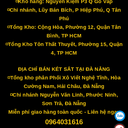
◽Kho hàng: Nguyễn Kiệm P3 Q Gò Vấp
◽Chi nhánh, Lũy Bán Bích, P Hiệp Phú, Q Tân
Phú
◽Tổng Kho: Cộng Hòa, Phường 12, Quận Tân
Bình, TP HCM
◽Tổng Kho Tôn Thất Thuyết, Phường 15, Quận
4, TP HCM
ĐỊA CHỈ BÁN KÉT SẮT TẠI ĐÀ NẴNG
◽Tổng kho phân Phối Xô Viết Nghệ Tĩnh, Hòa
Cường Nam, Hải Châu, Đà Nẵng
◽Chi nhánh Nguyễn Văn Linh, Phước Ninh,
Sơn Trà, Đà Nẵng
Miễn phí giao hàng toàn quốc - Liên hệ ngay
0964031616