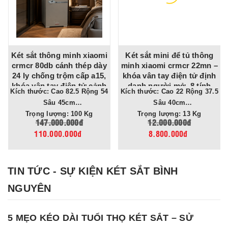
ét sắt thông minh xiaomi
Két sắt mini để tủ thông
Ké
rmcr 80db cánh thép dày
minh xiaomi crmcr 22mn –
xi
4 ly chống trộm cấp a15,
khóa vân tay điện tử định
ta
hóa vân tay điện tử cảnh
danh người mở, 8 tính
m
 thước: Cao 82.5 Rộng 54
Kích thước: Cao 22 Rộng 37.5
Kích th
báo điện thoại
năng cảnh báo điện thoại
đi
Sâu 45cm
Sâu 40cm
Trọng lượng: 100 Kg
Trọng lượng: 13 Kg
147.000.000đ
12.000.000đ
110.000.000đ
8.800.000đ
TIN TỨC - SỰ KIỆN KÉT SẮT BÌNH
NGUYÊN
5 MẸO KÉO DÀI TUỔI THỌ KÉT SẮT – SỬ