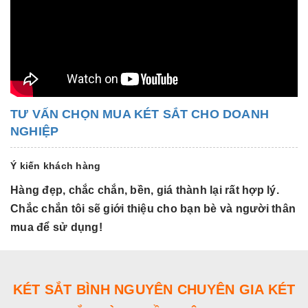
TƯ VẤN CHỌN MUA KÉT SẮT CHO DOANH
NGHIỆP
Ý kiến khách hàng
Hàng đẹp, chắc chắn, bền, giá thành lại rất hợp lý.
H
Chắc chắn tôi sẽ giới thiệu cho bạn bè và người thân
C
mua để sử dụng!
m
KÉT SẮT BÌNH NGUYÊN CHUYÊN GIA KÉT