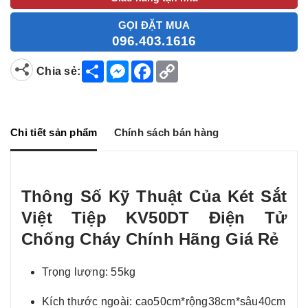
GỌI ĐẶT MUA
096.403.1616
S
M
F
C
Chia sẻ:
h
e
a
o
a
s
c
p
r
s
e
y
e
e
b
L
n
o
i
g
o
n
Chi tiết sản phẩm
Chính sách bán hàng
e
k
k
r
Thông Số Kỹ Thuật Của Két Sắt
Việt Tiệp KV50DT Điện Tử
Chống Cháy Chính Hãng Giá Rẻ
Trọng lượng: 55kg
Kích thước ngoài: cao50cm*rộng38cm*sâu40cm