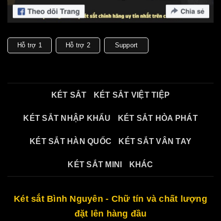
Hỗ trợ 1
Hỗ trợ 2
Support
KÉT SẮT
KÉT SẮT VIỆT TIỆP
KÉT SẮT NHẬP KHẨU
KÉT SẮT HÒA PHÁT
KÉT SẮT HÀN QUỐC
KÉT SẮT VÂN TAY
KÉT SẮT MINI
KHÁC
Két sắt Bình Nguyên - Chữ tín và chất lượng
đặt lên hàng đầu