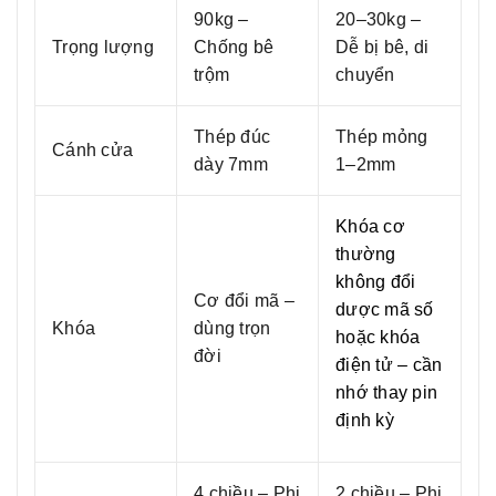
90kg –
20–30kg –
Trọng lượng
Chống bê
Dễ bị bê, di
trộm
chuyển
Thép đúc
Thép mỏng
Cánh cửa
dày 7mm
1–2mm
Khóa cơ
thường
không đổi
Cơ đổi mã –
dược mã số
Khóa
dùng trọn
hoặc khóa
đời
điện tử – cần
nhớ thay pin
định kỳ
4 chiều – Phi
2 chiều – Phi