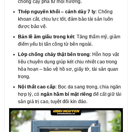
chống cạy phá từ mọi hướng.
Thép nguyên khối – cánh dày 7 ly
: Chống
khoan cắt, chịu lực tốt, đảm bảo tài sản luôn
được bảo vệ.
Bản lề âm giấu trong két
: Tăng thẩm mỹ, giảm
điểm yếu bị tấn công từ bên ngoài.
Lớp chống cháy thật bên trong
: Hỗn hợp vật
liệu chuyên dụng giúp két chịu nhiệt cao trong
hỏa hoạn – bảo vệ hồ sơ, giấy tờ, tài sản quan
trọng.
Nội thất cao cấp
: Bọc da sang trọng, chia ngăn
hợp lý, có
ngăn hầm bí mật riêng
để cất giữ tài
sản giá trị cao, tuyệt đối kín đáo.