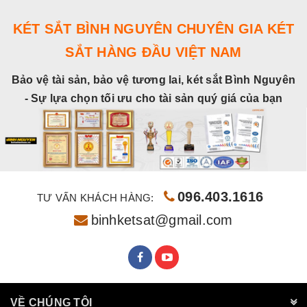
KÉT SẮT BÌNH NGUYÊN CHUYÊN GIA KÉT
SẮT HÀNG ĐẦU VIỆT NAM
Bảo vệ tài sản, bảo vệ tương lai, két sắt Bình Nguyên
- Sự lựa chọn tối ưu cho tài sản quý giá của bạn
096.403.1616
TƯ VẤN KHÁCH HÀNG:
binhketsat@gmail.com
VỀ CHÚNG TÔI