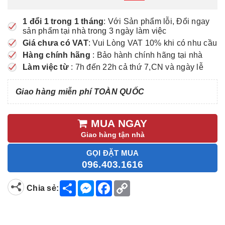
1 đổi 1 trong 1 tháng
: Với Sản phẩm lỗi, Đổi ngay
sản phẩm tại nhà trong 3 ngày làm việc
Giá chưa có VAT
: Vui Lòng VAT 10% khi có nhu cầu
Hàng chính hãng
: Bảo hành chính hãng tại nhà
Làm việc từ
: 7h đến 22h cả thứ 7,CN và ngày lễ
Giao hàng miễn phí TOÀN QUỐC
MUA NGAY
Giao hàng tận nhà
GỌI ĐẶT MUA
096.403.1616
S
M
F
C
Chia sẻ:
h
e
a
o
a
s
c
p
r
s
e
y
e
e
b
L
n
o
i