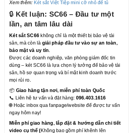
Xem thêm:
Két sắt Việt Tiệp mini cỡ nhỏ để tủ
🔒
Kết luận: SC66 – Đầu tư một
lần, an tâm lâu dài
Két sắt SC66
không chỉ là một thiết bị bảo vệ tài
sản, mà còn là
giải pháp đầu tư vào sự an toàn,
bảo mật và uy tín
.
Được các doanh nghiệp, văn phòng giám đốc tin
dùng – két SC66 là lựa chọn lý tưởng để bảo vệ tài
sản, hồ sơ quan trọng và bí mật kinh doanh trước
mọi rủi ro.
📦
Giao hàng tận nơi, miễn phí toàn Quốc
📞 Liên hệ tư vấn và đặt hàng:
096.403.1616
🌐 Hoặc inbox qua fanpage/website để được tư vấn
ngay hôm nay!
Miễn phí giao hàng, lắp đặt & hướng dẫn chi tiết
video cụ thể (
Không bao gồm phí khênh lên