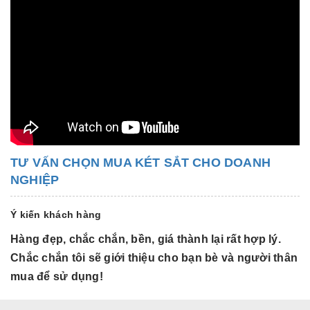
TƯ VẤN CHỌN MUA KÉT SẮT CHO DOANH
NGHIỆP
Ý kiến khách hàng
Hàng đẹp, chắc chắn, bền, giá thành lại rất hợp lý.
H
Chắc chắn tôi sẽ giới thiệu cho bạn bè và người thân
C
mua để sử dụng!
m