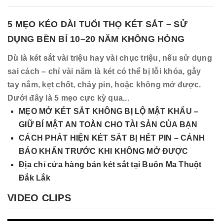
5 MẸO KÉO DÀI TUỔI THỌ KÉT SẮT – SỬ
DỤNG BỀN BỈ 10–20 NĂM KHÔNG HỎNG
Dù là két sắt vài triệu hay vài chục triệu, nếu sử dụng
sai cách – chỉ vài năm là két có thể bị lỗi khóa, gẫy
tay nắm, kẹt chốt, chảy pin, hoặc không mở được.
Dưới đây là 5 mẹo cực kỳ qua...
MẸO MỞ KÉT SẮT KHÔNG BỊ LỘ MẬT KHẨU –
GIỮ BÍ MẬT AN TOÀN CHO TÀI SẢN CỦA BẠN
CÁCH PHÁT HIỆN KÉT SẮT BỊ HẾT PIN – CẢNH
BÁO KHẨN TRƯỚC KHI KHÔNG MỞ ĐƯỢC
Địa chỉ cửa hàng bán két sắt tại Buôn Ma Thuột
Đắk Lắk
VIDEO CLIPS