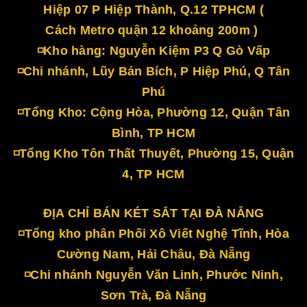
Hiệp 07 P Hiệp Thành, Q.12 TPHCM (
Cách Metro quận 12 khoảng 200m )
◽Kho hàng: Nguyễn Kiệm P3 Q Gò Vấp
◽Chi nhánh, Lũy Bán Bích, P Hiệp Phú, Q Tân
Phú
◽Tổng Kho: Cộng Hòa, Phường 12, Quận Tân
Bình, TP HCM
◽Tổng Kho Tôn Thất Thuyết, Phường 15, Quận
4, TP HCM
ĐỊA CHỈ BÁN KÉT SẮT TẠI ĐÀ NẴNG
◽Tổng kho phân Phối Xô Viết Nghệ Tĩnh, Hòa
Cường Nam, Hải Châu, Đà Nẵng
◽Chi nhánh Nguyễn Văn Linh, Phước Ninh,
Sơn Trà, Đà Nẵng