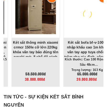
Két sắt thông minh xiaomi
Két sắt bofa bf-v-100bj
crmcr 150le cỡ lớn 220kg
nhập khẩu cao 1m khóa
khóa vân tay báo đúng tên
vân tay app tuya chống
người mở, 8 chế độ cảnh
trộm cho gia đình, công ty,
Kích thước: Cao 100 Rộng 54
báo về điện thoại
tiệm vàng
Sâu 48cm
Trọng lượng: 163 Kg
58.500.000đ
65.000.000đ
38.000.000đ
39.000.000đ
TIN TỨC - SỰ KIỆN KÉT SẮT BÌNH
NGUYÊN