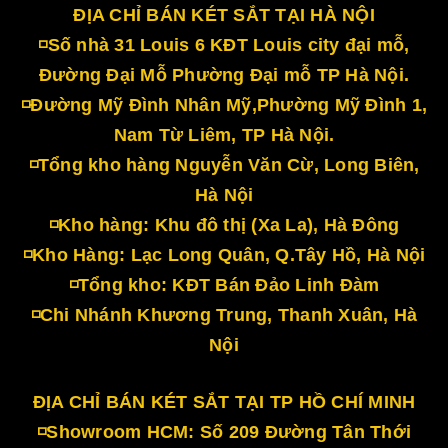
ĐỊA CHỈ BÁN KÉT SẮT TẠI HÀ NỘI
◽Số nhà 31 Louis 6 KĐT Louis city đại mỗ,
Đường Đại Mỗ Phường Đại mỗ TP Hà Nội.
◽Đường Mỹ Đình Nhân Mỹ,Phường Mỹ Đình 1,
Nam Từ Liêm, TP Hà Nội.
◽Tổng kho hàng Nguyễn Văn Cừ, Long Biên,
Hà Nội
◽Kho hàng: Khu đô thị (Xa La), Hà Đông
◽Kho Hàng: Lạc Long Quân, Q.Tây Hồ, Hà Nội
◽Tổng kho: KĐT Bán Đảo Linh Đàm
◽Chi Nhánh Khương Trung, Thanh Xuân, Hà
Nội
ĐỊA CHỈ BÁN KÉT SẮT TẠI TP HỒ CHÍ MINH
◽Showroom HCM: Số 209 Đường Tân Thới