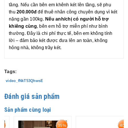
tầng. Nếu cần bên em khênh két lên tầng, sẽ phụ
thu
200.000đ
để thuê nhân công chuyên dụng vì két
nặng gần 100kg.
Nếu anh/chị có người hỗ trợ
khiêng cùng
, bên em hỗ trợ miễn phí như bình
thường. Đây là chi phí thực tế, bên em không tính
lời – đảm bảo két được đưa lên an toàn, không
hỏng nhà, không trầy két.
Tags:
video_fNkT53QhwsE
Đánh giá sản phẩm
Sản phẩm cùng loại
35%
40%