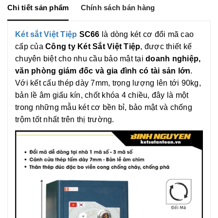
g
o
n
Chi tiết sản phẩm
Chính sách bán hàng
e
k
k
r
Két sắt Việt Tiệp
SC66
là dòng két cơ đổi mã cao
cấp của
Công ty Két Sắt Việt Tiệp
, được thiết kế
chuyên biệt cho nhu cầu bảo mật tại
doanh nghiệp,
văn phòng giám đốc và gia đình có tài sản lớn
.
Với kết cấu thép dày 7mm, trọng lượng lên tới 90kg,
bản lề âm giấu kín, chốt khóa 4 chiều, đây là một
trong những mẫu két cơ bền bỉ, bảo mật và chống
trộm tốt nhất trên thị trường.