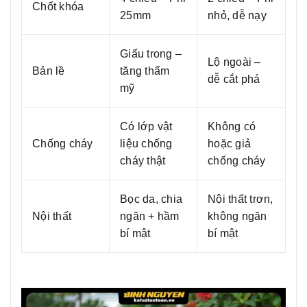
Chốt khóa
25mm
nhỏ, dễ nạy
Giấu trong –
Lộ ngoài –
Bản lề
tăng thẩm
dễ cắt phá
mỹ
Có lớp vật
Không có
Chống cháy
liệu chống
hoặc giả
cháy thật
chống cháy
Bọc da, chia
Nội thất trơn,
Nội thất
ngăn + hầm
không ngăn
bí mật
bí mật