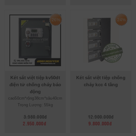
26%
24%
Két sắt việt tiệp kv50dt
Két sắt việt tiệp chống
điện tử chống cháy báo
cháy kcc 4 tầng
động
cao50cm*rộng38cm*sâu40cm
Trọng Lượng: 55kg
3.980.000đ
12.900.000đ
2.950.000đ
9.800.000đ