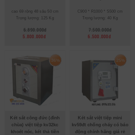
cao 69 rộng 48 sâu 50 cm
C900 * R1000 * S500 cm
Trọng lượng: 125 Kg
Trọng lượng: 40 Kg
6.890.000đ
7.500.000đ
5.800.000đ
6.500.000đ
36%
25%
Két sắt công đức (đình
Két sắt việt tiệp mini
chùa) việt tiệp kv32kc
kv59đt chống cháy có báo
khoét nóc, két thả tiền
động chính hãng giá rẻ