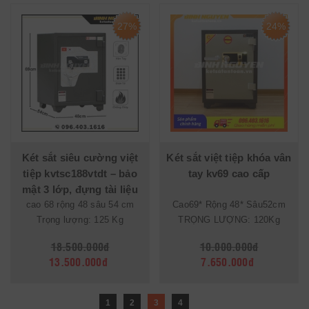
27%
24%
Két sắt siêu cường việt
Két sắt việt tiệp khóa vân
tiệp kvtsc188vtdt – bảo
tay kv69 cao cấp
mật 3 lớp, đựng tài liệu
rộng rãi, chống phá vượt
cao 68 rộng 48 sâu 54 cm
Cao69* Rộng 48* Sâu52cm
Trọng lượng: 125 Kg
TRỌNG LƯỢNG: 120Kg
trội
18.500.000đ
10.000.000đ
13.500.000đ
7.650.000đ
1
2
3
4