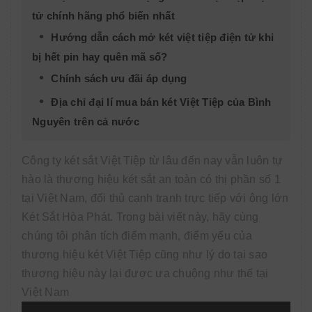
tử chính hãng phổ biến nhất
Hướng dẫn cách mở két việt tiệp điện tử khi
bị hết pin hay quên mã số?
Chính sách ưu đãi áp dụng
Địa chỉ đại lí mua bán két Việt Tiệp của Bình
Nguyên trên cả nước
Công ty két sắt Việt Tiệp từ lâu đến nay vẫn luôn tự
hào là thương hiệu két sắt an toàn có thị phần số 1
tại Việt Nam, đối thủ cạnh tranh trực tiếp với ông lớn
Két Sắt Hòa Phát. Trong bài viết này, hãy cùng
chúng tôi phân tích điểm mạnh, điểm yếu của
thương hiệu két Việt Tiệp cũng như lý do tại sao
thương hiệu này lại được ưa chuộng như thế tại
Việt Nam