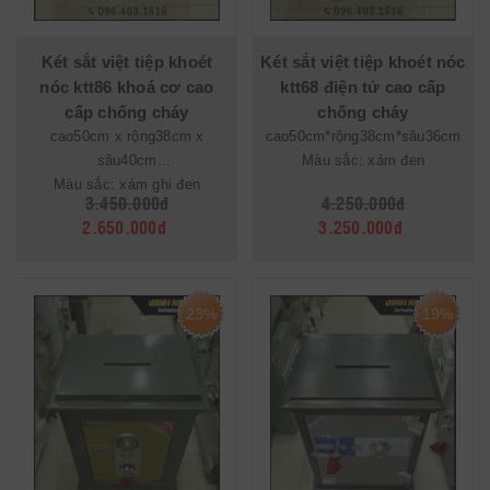
Két sắt việt tiệp khoét
Két sắt việt tiệp khoét nóc
nóc ktt86 khoá cơ cao
ktt68 điện tử cao cấp
cấp chống cháy
chống cháy
cao50cm x rộng38cm x
cao50cm*rộng38cm*sâu36cm
sâu40cm
Màu sắc: xám đen
Màu sắc: xám ghi đen
3.450.000đ
4.250.000đ
2.650.000đ
3.250.000đ
23%
19%