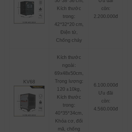
50*38*36 cm,
Ưu đãi
Kích thước
còn:
trong:
2.200.000đ
42*32*20 cm,
Điện tử,
Chống cháy
Kích thước
ngoài:
69x48x50cm,
Trọng lượng:
KV68
6.100.000đ
120 ±10kg,
Ưu đãi
Kích thước
còn:
trong:
4.560.000đ
40*35*34cm,
Khóa cơ, đổi
mã, chống