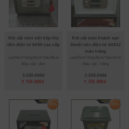
Két sắt mini việt tiệp thả
Két sắt mini khách sạn
tiền điện tử ktt50 cao cấp
khoét nóc điện tử ktt612
màu trắng
cao36cm*rộng42cm*sâu38cm
cao25cm*rộng35cm*sâu31cm
Màu sắc: đen
Màu sắc: trắng
3.550.000đ
2.350.000đ
3.150.000đ
1.750.000đ
26%
24%