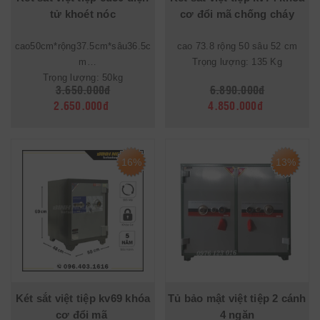
tử khoét nóc
cơ đổi mã chống cháy
cao50cm*rộng37.5cm*sâu36.5c
cao 73.8 rộng 50 sâu 52 cm
m
Trọng lượng: 135 Kg
Trọng lượng: 50kg
3.650.000đ
6.890.000đ
2.650.000đ
4.850.000đ
16%
13%
Két sắt việt tiệp kv69 khóa
Tủ bảo mật việt tiệp 2 cánh
cơ đổi mã
4 ngăn