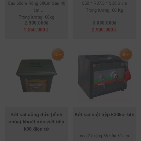
Cao 50cm Rộng 38Cm Sâu 40
C50 * R37.5 * S38.5 cm
cm
Trọng lượng: 60 Kg
Trọng lượng: 60kg
2.900.000đ
3.880.000đ
1.850.000đ
2.900.000đ
43%
36%
Két sắt công đức (đình
Két sắt việt tiệp k20kc- bln
chùa) khoét nóc việt tiệp
k90 điện tử
cao 27 rộng 35 sâu 31 cm