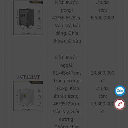
Kích thước
Ưu đãi
trong:
còn:
43*36.5*28cm
6.500.000đ
, Vân tay, Báo
động, Chìa
khóa giải cứu
Kích thước
ngoài:
61x45x47cm,
16.500.000
KVT161VT
Trọng lượng:
đ
160kg, Kích
Ưu đãi
thước trong:
còn:
46*35*29cm,
10.300.000
Vân tay, Siêu
đ
cường,
Chống cháy