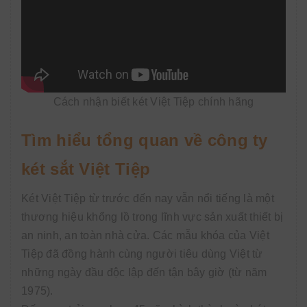
Cách nhận biết két Việt Tiệp chính hãng
Tìm hiểu tổng quan về công ty
két sắt Việt Tiệp
Két Việt Tiệp từ trước đến nay vẫn nổi tiếng là một
thương hiệu khổng lồ trong lĩnh vực sản xuất thiết bị
an ninh, an toàn nhà cửa. Các mẫu khóa của Việt
Tiệp đã đồng hành cùng người tiêu dùng Việt từ
những ngày đầu độc lập đến tận bây giờ (từ năm
1975).