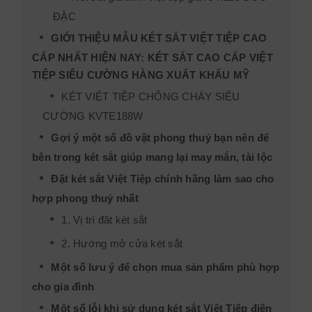
ĐẶC
GIỚI THIỆU MẪU KÉT SẮT VIỆT TIỆP CAO
CẤP NHẤT HIỆN NAY: KÉT SẮT CAO CẤP VIỆT
TIỆP SIÊU CƯỜNG HÀNG XUẤT KHẨU MỸ
KÉT VIỆT TIỆP CHỐNG CHÁY SIÊU
CƯỜNG KVTE188W
Gợi ý một số đồ vật phong thuỷ bạn nên để
bên trong két sắt giúp mang lại may mắn, tài lộc
Đặt két sắt Việt Tiệp chính hãng làm sao cho
hợp phong thuỷ nhất
1. Vị trí đặt két sắt
2. Hướng mở cửa két sắt
Một số lưu ý để chọn mua sản phẩm phù hợp
cho gia đình
Một số lỗi khi sử dụng két sắt Việt Tiệp điện