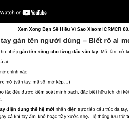
Xem Xong Bạn Sẽ Hiểu Vì Sao Xiaomi CRMCR 80
tay gán tên người dùng – Biết rõ ai m
cho phép
gán tên riêng cho từng dấu vân tay
. Mỗi lần mở k
à ai
mở chính xác
c mở (vân tay, mã số, mở kép…)
ao tác đều được kiểm soát minh bạch, đặc biệt hữu ích khi k
.
tay điện dung thế hệ mới
nhận diện trực tiếp cấu trúc da ta
ngay cả khi tay ẩm, khô hoặc trầy xước nhẹ. Hệ thống lưu trữ
t
.