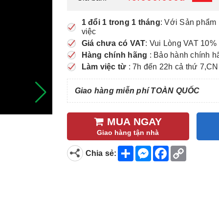
1 đổi 1 trong 1 tháng
: Với Sản phẩm 
việc
Giá chưa có VAT
: Vui Lòng VAT 10% 
Hàng chính hãng
: Bảo hành chính h
Làm việc từ
: 7h đến 22h cả thứ 7,CN
Giao hàng miễn phí TOÀN QUỐC
MUA NGAY
Giao hàng tận nhà
S
M
F
C
Chia sẻ:
h
e
a
o
a
s
c
p
r
s
e
y
e
e
b
L
n
o
i
g
o
n
e
k
k
r