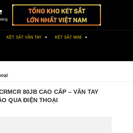
hàng
KÉT SẮT VÂN TAY
KÉT SẮT MINI
hoại
CRMCR 80JB CAO CẤP – VÂN TAY
ÁO QUA ĐIỆN THOẠI