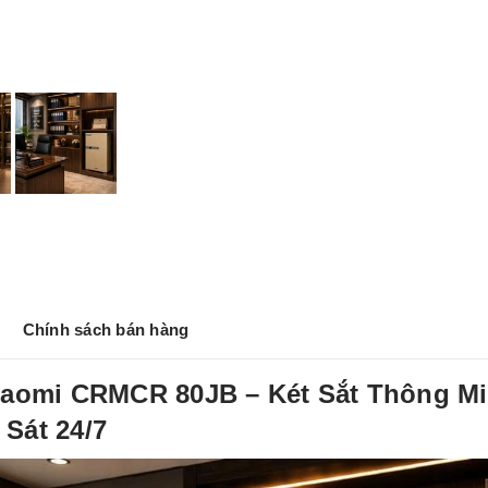
Chính sách bán hàng
Xiaomi CRMCR 80JB – Két Sắt Thông M
Sát 24/7