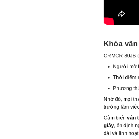
Khóa vân 
CRMCR 80JB 
Người mở l
Thời điểm 
Phương thứ
Nhờ đó, mọi th
trường làm việc
Cảm biến
vân 
giây
, ổn định 
dài và linh hoạt