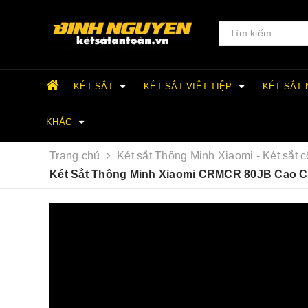
KÉT SẮT
KÉT SẮT VIỆT TIỆP
KÉT SẮT
KHÁC
Trang chủ
Két sắt Thông Minh Xiaomi - Két sắt 
Két Sắt Thông Minh Xiaomi CRMCR 80JB Cao Cấ