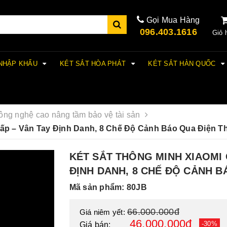
Gọi Mua Hàng
096.403.1616
Giỏ 
 NHẬP KHẨU
KÉT SẮT HÒA PHÁT
KÉT SẮT HÀN QUỐC
công nghệ cao nâng tầm bảo vệ tài sản
p – Vân Tay Định Danh, 8 Chế Độ Cảnh Báo Qua Điện T
KÉT SẮT THÔNG MINH XIAOMI 
ĐỊNH DANH, 8 CHẾ ĐỘ CẢNH B
Mã sản phẩm: 80JB
66.000.000đ
Giá niêm yết:
46.000.000đ
-30%
Giá bán: