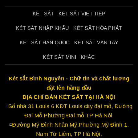
KÉT SẮT
KÉT SẮT VIỆT TIỆP
KÉT SẮT NHẬP KHẨU
KÉT SẮT HÒA PHÁT
KÉT SẮT HÀN QUỐC
KÉT SẮT VÂN TAY
KÉT SẮT MINI
KHÁC
Két sắt Bình Nguyên - Chữ tín và chất lượng
đặt lên hàng đầu
ĐỊA CHỈ BÁN KÉT SẮT TẠI HÀ NỘI
◽Số nhà 31 Louis 6 KĐT Louis city đại mỗ, Đường
Đại Mỗ Phường Đại mỗ TP Hà Nội.
◽Đường Mỹ Đình Nhân Mỹ,Phường Mỹ Đình 1,
Nam Từ Liêm, TP Hà Nội.