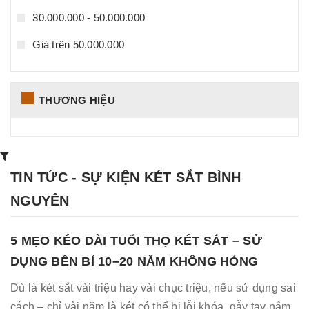
30.000.000 - 50.000.000
Giá trên 50.000.000
THƯƠNG HIỆU
TIN TỨC - SỰ KIỆN KÉT SẮT BÌNH
NGUYÊN
5 MẸO KÉO DÀI TUỔI THỌ KÉT SẮT – SỬ
DỤNG BỀN BỈ 10–20 NĂM KHÔNG HỎNG
Dù là két sắt vài triệu hay vài chục triệu, nếu sử dụng sai
cách – chỉ vài năm là két có thể bị lỗi khóa, gẫy tay nắm,