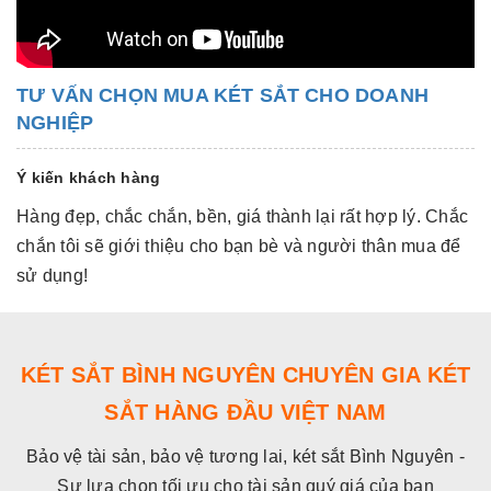
TƯ VẤN CHỌN MUA KÉT SẮT CHO DOANH
NGHIỆP
Ý kiến khách hàng
Hàng đẹp, chắc chắn, bền, giá thành lại rất hợp lý. Chắc
Hà
chắn tôi sẽ giới thiệu cho bạn bè và người thân mua để
c
sử dụng!
s
KÉT SẮT BÌNH NGUYÊN CHUYÊN GIA KÉT
SẮT HÀNG ĐẦU VIỆT NAM
Bảo vệ tài sản, bảo vệ tương lai, két sắt Bình Nguyên -
Sự lựa chọn tối ưu cho tài sản quý giá của bạn