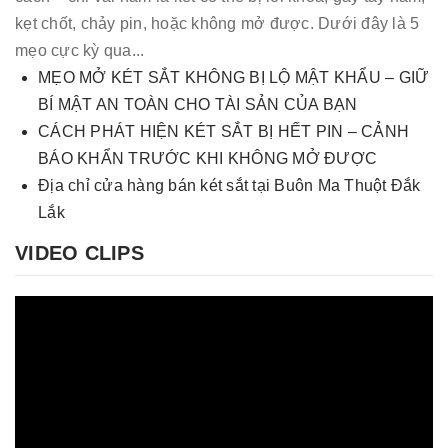
kẹt chốt, chảy pin, hoặc không mở được. Dưới đây là 5
mẹo cực kỳ qua...
MẸO MỞ KÉT SẮT KHÔNG BỊ LỘ MẬT KHẨU – GIỮ
BÍ MẬT AN TOÀN CHO TÀI SẢN CỦA BẠN
CÁCH PHÁT HIỆN KÉT SẮT BỊ HẾT PIN – CẢNH
BÁO KHẨN TRƯỚC KHI KHÔNG MỞ ĐƯỢC
Địa chỉ cửa hàng bán két sắt tại Buôn Ma Thuột Đắk
Lắk
VIDEO CLIPS