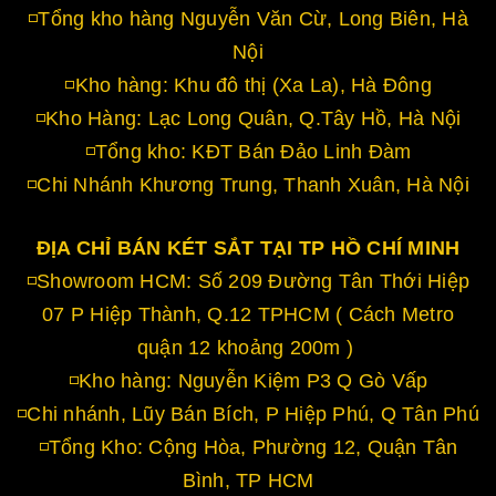
◽Tổng kho hàng Nguyễn Văn Cừ, Long Biên, Hà
Nội
◽Kho hàng: Khu đô thị (Xa La), Hà Đông
◽Kho Hàng: Lạc Long Quân, Q.Tây Hồ, Hà Nội
◽Tổng kho: KĐT Bán Đảo Linh Đàm
◽Chi Nhánh Khương Trung, Thanh Xuân, Hà Nội
ĐỊA CHỈ BÁN KÉT SẮT TẠI TP HỒ CHÍ MINH
◽Showroom HCM: Số 209 Đường Tân Thới Hiệp
07 P Hiệp Thành, Q.12 TPHCM ( Cách Metro
quận 12 khoảng 200m )
◽Kho hàng: Nguyễn Kiệm P3 Q Gò Vấp
◽Chi nhánh, Lũy Bán Bích, P Hiệp Phú, Q Tân Phú
◽Tổng Kho: Cộng Hòa, Phường 12, Quận Tân
Bình, TP HCM