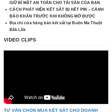
GIỮ BÍ MẬT AN TOÀN CHO TÀI SẢN CỦA BẠN
CÁCH PHÁT HIỆN KÉT SẮT BỊ HẾT PIN – CẢNH
BÁO KHẨN TRƯỚC KHI KHÔNG MỞ ĐƯỢC
Địa chỉ cửa hàng bán két sắt tại Buôn Ma Thuột
Đắk Lắk
VIDEO CLIPS
TƯ VẤN CHỌN MUA KÉT SẮT CHO DOANH