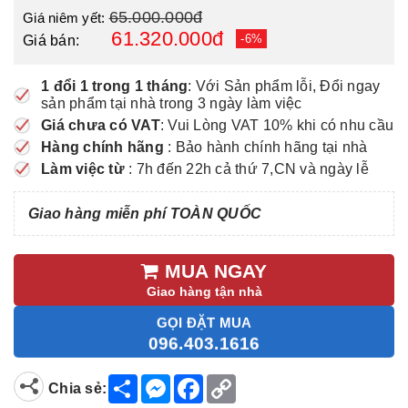
65.000.000đ
Giá niêm yết:
61.320.000đ
-6%
Giá bán:
1 đổi 1 trong 1 tháng
: Với Sản phẩm lỗi, Đổi ngay
sản phẩm tại nhà trong 3 ngày làm việc
Giá chưa có VAT
: Vui Lòng VAT 10% khi có nhu cầu
Hàng chính hãng
: Bảo hành chính hãng tại nhà
Làm việc từ
: 7h đến 22h cả thứ 7,CN và ngày lễ
Giao hàng miễn phí TOÀN QUỐC
MUA NGAY
Giao hàng tận nhà
GỌI ĐẶT MUA
096.403.1616
S
M
F
C
Chia sẻ:
h
e
a
o