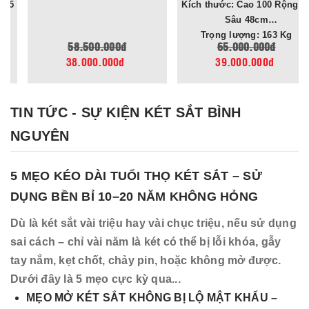
Kích thước: Cao 100 Rộng 54
báo về điện thoại
tiệm vàng
Sâu 48cm
Trọng lượng: 163 Kg
58.500.000đ
65.000.000đ
38.000.000đ
39.000.000đ
TIN TỨC - SỰ KIỆN KÉT SẮT BÌNH
NGUYÊN
5 MẸO KÉO DÀI TUỔI THỌ KÉT SẮT – SỬ
DỤNG BỀN BỈ 10–20 NĂM KHÔNG HỎNG
Dù là két sắt vài triệu hay vài chục triệu, nếu sử dụng
sai cách – chỉ vài năm là két có thể bị lỗi khóa, gẫy
tay nắm, kẹt chốt, chảy pin, hoặc không mở được.
Dưới đây là 5 mẹo cực kỳ qua...
MẸO MỞ KÉT SẮT KHÔNG BỊ LỘ MẬT KHẨU –