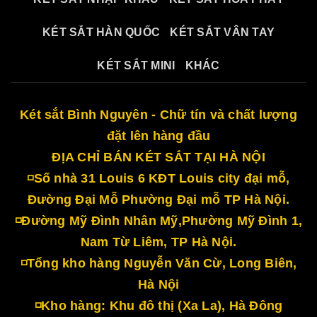
KÉT SẮT HÀN QUỐC
KÉT SẮT VÂN TAY
KÉT SẮT MINI
KHÁC
Két sắt Bình Nguyên - Chữ tín và chất lượng
đặt lên hàng đầu
ĐỊA CHỈ BÁN KÉT SẮT TẠI HÀ NỘI
◽Số nhà 31 Louis 6 KĐT Louis city đại mỗ,
Đường Đại Mỗ Phường Đại mỗ TP Hà Nội.
◽Đường Mỹ Đình Nhân Mỹ,Phường Mỹ Đình 1,
Nam Từ Liêm, TP Hà Nội.
◽Tổng kho hàng Nguyễn Văn Cừ, Long Biên,
Hà Nội
◽Kho hàng: Khu đô thị (Xa La), Hà Đông