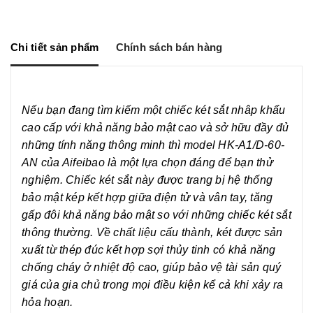
a
s
c
p
r
s
e
y
e
e
b
L
n
o
i
g
o
n
Chi tiết sản phẩm
Chính sách bán hàng
e
k
k
r
Nếu bạn đang tìm kiếm một chiếc két sắt nhâp khẩu
cao cấp với khả năng bảo mật cao và sở hữu đầy đủ
những tính năng thông minh thì model HK-A1/D-60-
AN của Aifeibao là một lựa chọn đáng để bạn thử
nghiệm. Chiếc két sắt này được trang bị hệ thống
bảo mật kép kết hợp giữa điện tử và vân tay, tăng
gấp đôi khả năng bảo mật so với những chiếc két sắt
thông thường. Về chất liệu cấu thành, két được sản
xuất từ thép đúc kết hợp sợi thủy tinh có khả năng
chống cháy ở nhiệt độ cao, giúp bảo vệ tài sản quý
giá của gia chủ trong mọi điều kiện kể cả khi xảy ra
hỏa hoạn.