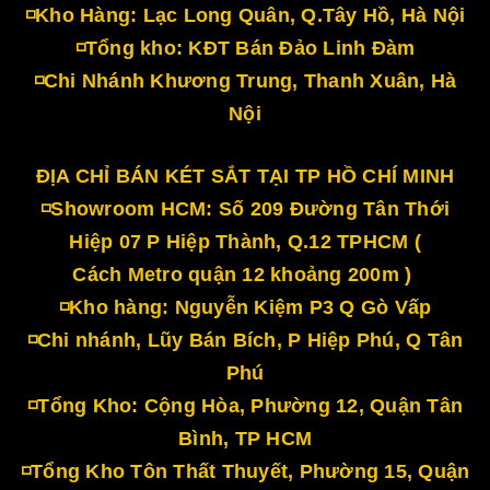
◽Kho Hàng: Lạc Long Quân, Q.Tây Hồ, Hà Nội
◽Tổng kho: KĐT Bán Đảo Linh Đàm
◽Chi Nhánh Khương Trung, Thanh Xuân, Hà
Nội
ĐỊA CHỈ BÁN KÉT SẮT TẠI TP HỒ CHÍ MINH
◽Showroom HCM: Số 209 Đường Tân Thới
Hiệp 07 P Hiệp Thành, Q.12 TPHCM (
Cách Metro quận 12 khoảng 200m )
◽Kho hàng: Nguyễn Kiệm P3 Q Gò Vấp
◽Chi nhánh, Lũy Bán Bích, P Hiệp Phú, Q Tân
Phú
◽Tổng Kho: Cộng Hòa, Phường 12, Quận Tân
Bình, TP HCM
◽Tổng Kho Tôn Thất Thuyết, Phường 15, Quận