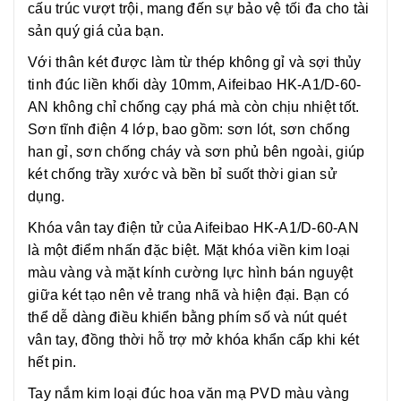
cấu trúc vượt trội, mang đến sự bảo vệ tối đa cho tài
sản quý giá của bạn.
Với thân két được làm từ thép không gỉ và sợi thủy
tinh đúc liền khối dày 10mm, Aifeibao HK-A1/D-60-
AN không chỉ chống cạy phá mà còn chịu nhiệt tốt.
Sơn tĩnh điện 4 lớp, bao gồm: sơn lót, sơn chống
han gỉ, sơn chống cháy và sơn phủ bên ngoài, giúp
két chống trầy xước và bền bỉ suốt thời gian sử
dụng.
Khóa vân tay điện tử của Aifeibao HK-A1/D-60-AN
là một điểm nhấn đặc biệt. Mặt khóa viền kim loại
màu vàng và mặt kính cường lực hình bán nguyệt
giữa két tạo nên vẻ trang nhã và hiện đại. Bạn có
thể dễ dàng điều khiển bằng phím số và nút quét
vân tay, đồng thời hỗ trợ mở khóa khẩn cấp khi két
hết pin.
Tay nắm kim loại đúc hoa văn mạ PVD màu vàng