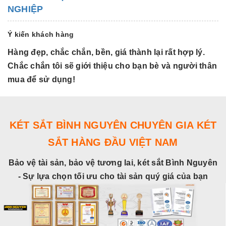
NGHIỆP
Ý kiến khách hàng
Hàng đẹp, chắc chắn, bền, giá thành lại rất hợp lý.
H
Chắc chắn tôi sẽ giới thiệu cho bạn bè và người thân
C
mua để sử dụng!
m
KÉT SẮT BÌNH NGUYÊN CHUYÊN GIA KÉT
SẮT HÀNG ĐẦU VIỆT NAM
Bảo vệ tài sản, bảo vệ tương lai, két sắt Bình Nguyên
- Sự lựa chọn tối ưu cho tài sản quý giá của bạn