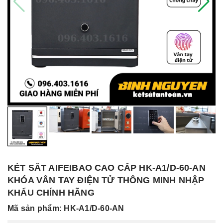
KÉT SẮT AIFEIBAO CAO CẤP HK-A1/D-60-AN
KHÓA VÂN TAY ĐIỆN TỬ THÔNG MINH NHẬP
KHẨU CHÍNH HÃNG
Mã sản phẩm: HK-A1/D-60-AN