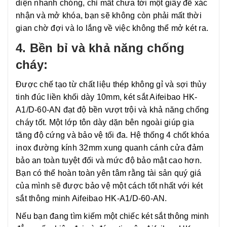
diện nhanh chóng, chỉ mất chưa tới một giây để xác
nhận và mở khóa, bạn sẽ không còn phải mất thời
gian chờ đợi và lo lắng về việc không thể mở két ra.
4. Bền bỉ và khả năng chống
cháy:
Được chế tạo từ chất liệu thép không gỉ và sợi thủy
tinh đúc liền khối dày 10mm, két sắt Aifeibao HK-
A1/D-60-AN đạt độ bền vượt trội và khả năng chống
cháy tốt. Một lớp tôn dày dặn bên ngoài giúp gia
tăng độ cứng và bảo vệ tối đa. Hệ thống 4 chốt khóa
inox đường kính 32mm xung quanh cánh cửa đảm
bảo an toàn tuyệt đối và mức độ bảo mật cao hơn.
Bạn có thể hoàn toàn yên tâm rằng tài sản quý giá
của mình sẽ được bảo vệ một cách tốt nhất với két
sắt thông minh Aifeibao HK-A1/D-60-AN.
Nếu bạn đang tìm kiếm một chiếc két sắt thông minh