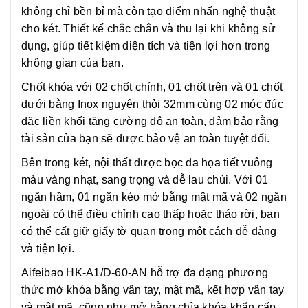
không chỉ bền bỉ mà còn tạo điểm nhấn nghệ thuật
cho két. Thiết kế chắc chắn và thu lại khi không sử
dụng, giúp tiết kiệm diện tích và tiện lợi hơn trong
không gian của bạn.
Chốt khóa với 02 chốt chính, 01 chốt trên và 01 chốt
dưới bằng Inox nguyên thỏi 32mm cùng 02 móc đúc
đặc liền khối tăng cường độ an toàn, đảm bảo rằng
tài sản của bạn sẽ được bảo vệ an toàn tuyệt đối.
Bên trong két, nội thất được bọc da họa tiết vuông
màu vàng nhạt, sang trọng và dễ lau chùi. Với 01
ngăn hầm, 01 ngăn kéo mở bằng mật mã và 02 ngăn
ngoài có thể điều chỉnh cao thấp hoặc tháo rời, bạn
có thể cất giữ giấy tờ quan trọng một cách dễ dàng
và tiện lợi.
Aifeibao HK-A1/D-60-AN hỗ trợ đa dạng phương
thức mở khóa bằng vân tay, mật mã, kết hợp vân tay
và mật mã, cũng như mở bằng chìa khóa khẩn cấp.