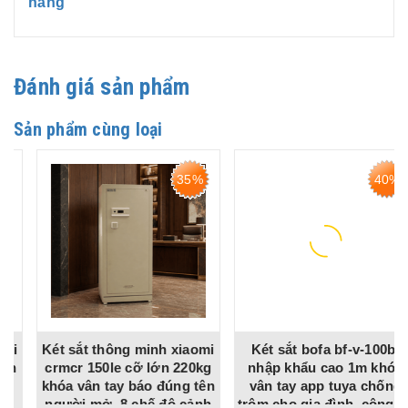
hãng
Đánh giá sản phẩm
Sản phẩm cùng loại
35%
40%
Két sắt thông minh xiaomi
Két sắt bofa bf-v-100bj
crmcr 150le cỡ lớn 220kg
nhập khẩu cao 1m khóa
khóa vân tay báo đúng tên
vân tay app tuya chống
người mở, 8 chế độ cảnh
trộm cho gia đình, công ty,