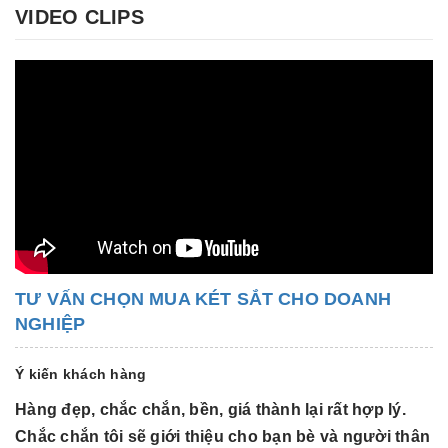
VIDEO CLIPS
TƯ VẤN CHỌN MUA KÉT SẮT CHO DOANH
NGHIỆP
Ý kiến khách hàng
Hàng đẹp, chắc chắn, bền, giá thành lại rất hợp lý.
H
Chắc chắn tôi sẽ giới thiệu cho bạn bè và người thân
C