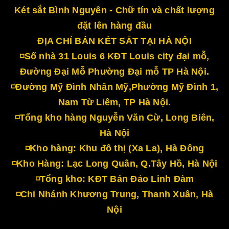
Két sắt Bình Nguyên - Chữ tín và chất lượng
đặt lên hàng đầu
ĐỊA CHỈ BÁN KÉT SẮT TẠI HÀ NỘI
◽Số nhà 31 Louis 6 KĐT Louis city đại mỗ,
Đường Đại Mỗ Phường Đại mỗ TP Hà Nội.
◽Đường Mỹ Đình Nhân Mỹ,Phường Mỹ Đình 1,
Nam Từ Liêm, TP Hà Nội.
◽Tổng kho hàng Nguyễn Văn Cừ, Long Biên,
Hà Nội
◽Kho hàng: Khu đô thị (Xa La), Hà Đông
◽Kho Hàng: Lạc Long Quân, Q.Tây Hồ, Hà Nội
◽Tổng kho: KĐT Bán Đảo Linh Đàm
◽Chi Nhánh Khương Trung, Thanh Xuân, Hà
Nội