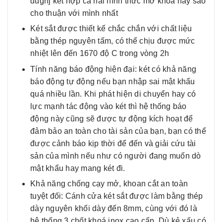
dugnj kết hợp cả hai hình thức mở khoá này sao
cho thuận với mình nhất
Két sắt được thiết kế chắc chắn với chất liệu
bằng thép nguyên tấm, có thể chịu được mức
nhiệt lên đến 1670 độ C trong vòng 2h
Tính năng báo động hiện đại: két có khả năng
báo động tự động nếu bạn nhập sai mật khẩu
quá nhiều lần. Khi phát hiện di chuyển hay có
lực mạnh tác động vào két thì hệ thống báo
động này cũng sẽ được tự động kích hoạt để
đảm bảo an toàn cho tài sản của bạn, bạn có thể
được cảnh báo kịp thời để đến và giải cứu tài
sản của mình nếu như có người đang muốn dò
mật khẩu hay mang két đi.
Khả năng chống cạy mở, khoan cắt an toàn
tuyệt đối: Cánh cửa két sắt được làm bằng thép
dày nguyên khối dày đến 8mm, cùng với đó là
hệ thống 3 chốt khoá inox cao cấp. Dù kẻ xấu có