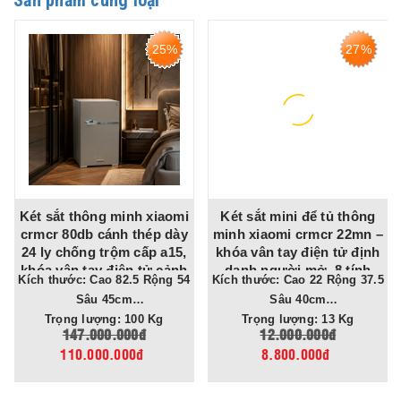
25%
27%
Két sắt thông minh xiaomi
Két sắt mini để tủ thông
crmcr 80db cánh thép dày
minh xiaomi crmcr 22mn –
24 ly chống trộm cấp a15,
khóa vân tay điện tử định
khóa vân tay điện tử cảnh
danh người mở, 8 tính
Kích thước: Cao 82.5 Rộng 54
Kích thước: Cao 22 Rộng 37.5
báo điện thoại
năng cảnh báo điện thoại
Sâu 45cm
Sâu 40cm
Trọng lượng: 100 Kg
Trọng lượng: 13 Kg
147.000.000đ
12.000.000đ
110.000.000đ
8.800.000đ