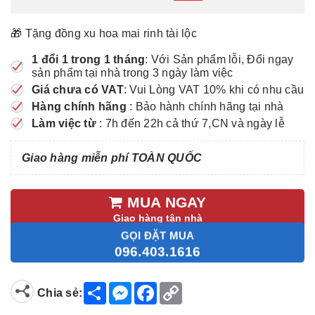
🎁 Tặng đồng xu hoa mai rinh tài lộc
1 đổi 1 trong 1 tháng
: Với Sản phẩm lỗi, Đổi ngay
sản phẩm tại nhà trong 3 ngày làm việc
Giá chưa có VAT
: Vui Lòng VAT 10% khi có nhu cầu
Hàng chính hãng
: Bảo hành chính hãng tại nhà
Làm việc từ
: 7h đến 22h cả thứ 7,CN và ngày lễ
Giao hàng miễn phí TOÀN QUỐC
MUA NGAY
Giao hàng tận nhà
GỌI ĐẶT MUA
096.403.1616
S
M
F
C
Chia sẻ:
h
e
a
o
a
s
c
p