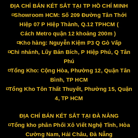
ĐỊA CHỈ BÁN KÉT SẮT TẠI TP HỒ CHÍ MINH
◽Showroom HCM: Số 209 Đường Tân Thới
Hiệp 07 P Hiệp Thành, Q.12 TPHCM (
Cách Metro quận 12 khoảng 200m )
◽Kho hàng: Nguyễn Kiệm P3 Q Gò Vấp
◽Chi nhánh, Lũy Bán Bích, P Hiệp Phú, Q Tân
Phú
◽Tổng Kho: Cộng Hòa, Phường 12, Quận Tân
Bình, TP HCM
◽Tổng Kho Tôn Thất Thuyết, Phường 15, Quận
4, TP HCM
ĐỊA CHỈ BÁN KÉT SẮT TẠI ĐÀ NẴNG
◽Tổng kho phân Phối Xô Viết Nghệ Tĩnh, Hòa
Cường Nam, Hải Châu, Đà Nẵng