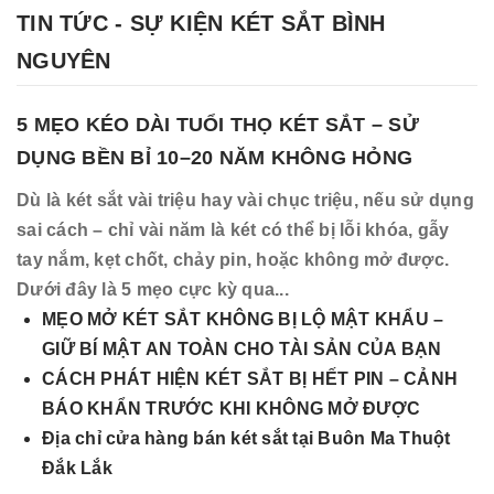
TIN TỨC - SỰ KIỆN KÉT SẮT BÌNH
NGUYÊN
5 MẸO KÉO DÀI TUỔI THỌ KÉT SẮT – SỬ
DỤNG BỀN BỈ 10–20 NĂM KHÔNG HỎNG
Dù là két sắt vài triệu hay vài chục triệu, nếu sử dụng
sai cách – chỉ vài năm là két có thể bị lỗi khóa, gẫy
tay nắm, kẹt chốt, chảy pin, hoặc không mở được.
Dưới đây là 5 mẹo cực kỳ qua...
MẸO MỞ KÉT SẮT KHÔNG BỊ LỘ MẬT KHẨU –
GIỮ BÍ MẬT AN TOÀN CHO TÀI SẢN CỦA BẠN
CÁCH PHÁT HIỆN KÉT SẮT BỊ HẾT PIN – CẢNH
BÁO KHẨN TRƯỚC KHI KHÔNG MỞ ĐƯỢC
Địa chỉ cửa hàng bán két sắt tại Buôn Ma Thuột
Đắk Lắk