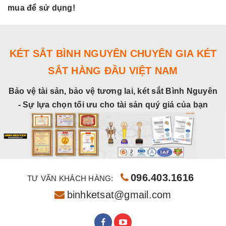
mua để sử dụng!
m
KÉT SẮT BÌNH NGUYÊN CHUYÊN GIA KÉT
SẮT HÀNG ĐẦU VIỆT NAM
Bảo vệ tài sản, bảo vệ tương lai, két sắt Bình Nguyên
- Sự lựa chọn tối ưu cho tài sản quý giá của bạn
096.403.1616
TƯ VẤN KHÁCH HÀNG:
binhketsat@gmail.com