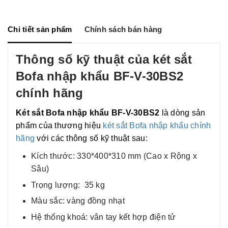
r
s
e
y
e
e
b
L
n
o
i
g
o
n
Chi tiết sản phẩm
Chính sách bán hàng
e
k
k
r
Thông số kỹ thuật của két sắt
Bofa nhập khẩu BF-V-30BS2
chính hãng
Két sắt Bofa nhập khẩu BF-V-30BS2
là dòng sản
phẩm của thương hiệu
két sắt Bofa nhập khẩu chính
hãng
với các thông số kỹ thuật sau:
Kích thước: 330*400*310 mm (Cao x Rộng x
Sâu)
Trọng lượng: 35 kg
Màu sắc: vàng đồng nhạt
Hệ thống khoá: vân tay kết hợp điện tử