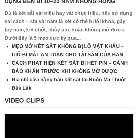
DỤNG BỀN BỈ 10–20 NĂM KHÔNG HỎNG
Dù là két sắt vài triệu hay vài chục triệu, nếu sử dụng
sai cách – chỉ vài năm là két có thể bị lỗi khóa, gẫy
tay nắm, kẹt chốt, chảy pin, hoặc không mở được.
Dưới đây là 5 mẹo cực kỳ qua...
MẸO MỞ KÉT SẮT KHÔNG BỊ LỘ MẬT KHẨU –
GIỮ BÍ MẬT AN TOÀN CHO TÀI SẢN CỦA BẠN
CÁCH PHÁT HIỆN KÉT SẮT BỊ HẾT PIN – CẢNH
BÁO KHẨN TRƯỚC KHI KHÔNG MỞ ĐƯỢC
Địa chỉ cửa hàng bán két sắt tại Buôn Ma Thuột
Đắk Lắk
VIDEO CLIPS