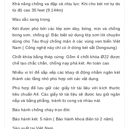
Khả năng chống va đập và chịu lực: Khi cho két rơi tự do
từ độ cao 30 feet (9.144m)
Màu sắc sang trọng.
Két được phủ bởi các lớp sơn dày, bóng, mịn và chống
bong sơn, chống gỉ. Đặc biệt sử dụng lớp sơn lót chuyên
dùng cho Tàu thuỷ chống mặn ở các vùng ven biển Việt
Nam ( Công nghệ này chỉ có ở dòng két sắt Dongsung).
Chốt khóa bằng thép cứng: Gồm 4 chốt khóa Ø22 được
chế tạo chắc chắn, chống nạy phá két. An toàn cao
Nhiều vị trí để sắp xếp các khay di động nhằm ngăn két
thành các tầng nhỏ phù hợp với các vật dụng.
Phù hợp để lưu giữ các giấy tờ tài liệu với kích thước
tiêu chuẩn A4. Các giấy tờ tài liệu sẽ được lưu giữ ngăn
nắp và bằng phẳng, tránh bị cong và nhàu nát.
Bảo hành chống cháy trọn đời.
Bảo hành két: 5 năm ( Bảo hành khoá điện tử 2 năm)
Sản xuất tại Việt Nam