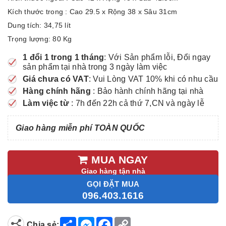
Kích thước trong : Cao 29.5 x Rộng 38 x Sâu 31cm
Dung tích: 34,75 lít
Trọng lượng: 80 Kg
1 đổi 1 trong 1 tháng
: Với Sản phẩm lỗi, Đổi ngay
sản phẩm tại nhà trong 3 ngày làm việc
Giá chưa có VAT
: Vui Lòng VAT 10% khi có nhu cầu
Hàng chính hãng
: Bảo hành chính hãng tại nhà
Làm việc từ
: 7h đến 22h cả thứ 7,CN và ngày lễ
Giao hàng miễn phí TOÀN QUỐC
MUA NGAY
Giao hàng tận nhà
GỌI ĐẶT MUA
096.403.1616
S
M
F
C
Chia sẻ: