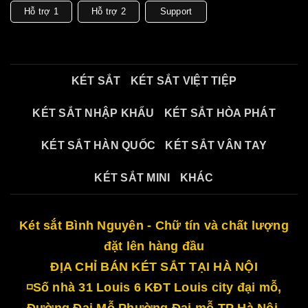
Hỗ trợ 1
Hỗ trợ 2
Support
KÉT SẮT
KÉT SẮT VIỆT TIỆP
KÉT SẮT NHẬP KHẨU
KÉT SẮT HÒA PHÁT
KÉT SẮT HÀN QUỐC
KÉT SẮT VÂN TAY
KÉT SẮT MINI
KHÁC
Két sắt Bình Nguyên - Chữ tín và chất lượng
đặt lên hàng đầu
ĐỊA CHỈ BÁN KÉT SẮT TẠI HÀ NỘI
◽Số nhà 31 Louis 6 KĐT Louis city đại mỗ,
Đường Đại Mỗ Phường Đại mỗ TP Hà Nội.