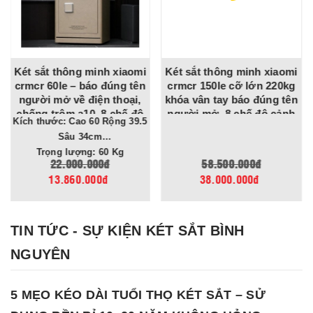
mi
Két sắt thông minh xiaomi
Két sắt bofa bf-v-100bj
ên
crmcr 150le cỡ lớn 220kg
nhập khẩu cao 1m khóa
,
khóa vân tay báo đúng tên
vân tay app tuya chống
ộ
người mở, 8 chế độ cảnh
trộm cho gia đình, công ty,
Kích thước: Cao 100 Rộng 54
báo về điện thoại
tiệm vàng
Sâu 48cm
Trọng lượng: 163 Kg
58.500.000đ
65.000.000đ
38.000.000đ
39.000.000đ
TIN TỨC - SỰ KIỆN KÉT SẮT BÌNH
NGUYÊN
5 MẸO KÉO DÀI TUỔI THỌ KÉT SẮT – SỬ