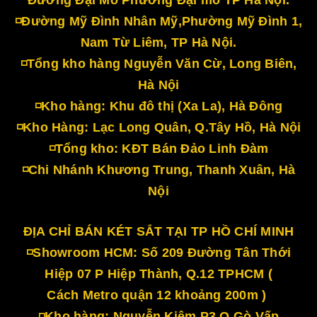
◽Đường Mỹ Đình Nhân Mỹ,Phường Mỹ Đình 1,
Nam Từ Liêm, TP Hà Nội.
◽Tổng kho hàng Nguyễn Văn Cừ, Long Biên,
Hà Nội
◽Kho hàng: Khu đô thị (Xa La), Hà Đông
◽Kho Hàng: Lạc Long Quân, Q.Tây Hồ, Hà Nội
◽Tổng kho: KĐT Bán Đảo Linh Đàm
◽Chi Nhánh Khương Trung, Thanh Xuân, Hà
Nội
ĐỊA CHỈ BÁN KÉT SẮT TẠI TP HỒ CHÍ MINH
◽Showroom HCM: Số 209 Đường Tân Thới
Hiệp 07 P Hiệp Thành, Q.12 TPHCM (
Cách Metro quận 12 khoảng 200m )
◽Kho hàng: Nguyễn Kiệm P3 Q Gò Vấp