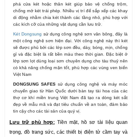
phá cửa két hoặc thân két giúp bảo vệ chống trộm,
chống mở két trái phép. Nhiều vị trí để sắp xếp các khay
di động nhằm chia két thành các tầng nhỏ, phù hợp với
các kích cỡ của những vật dụng cần lưu trữ.
Két Dongsung
sử dụng công nghệ sơn vân bông, đây là
một công nghệ sơn hiện đại. Với công nghệ này thì két
sẽ được phủ bởi các lớp sơn đều, dày, bóng, mịn, chống
gỉ và đặc biệt là rất bền màu theo thời gian. Đặc biệt ở
lớp sơn lọt dùng loại sơn chuyên dụng cho tàu thuỷ nên
có khả năng chống mặn tốt, phù hợp các vùng ven biển
Việt Nam
DONGSUNG SAFES
sử dụng công nghệ và máy móc
chuyển giao từ Hàn Quốc dưới bàn tay tài hoa của các
thợ cơ khí miền trung Việt Nam đã tạo ra dòng két sắt
đẹp về mẫu mã và đạt tiêu chuẩn về an toàn, đảm bảo
tin cậy cho các tài sản của quý vị.
Lưu trữ phù hợp:
Tiền mặt, hồ sơ tài liệu quan
trọng, đồ trang sức, các thiết bị điện tử cầm tay và