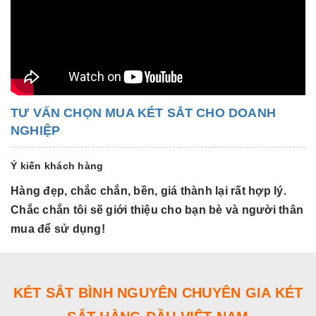
TƯ VẤN CHỌN MUA KÉT SẮT CHO DOANH
NGHIỆP
Ý kiến khách hàng
Hàng đẹp, chắc chắn, bền, giá thành lại rất hợp lý.
H
Chắc chắn tôi sẽ giới thiệu cho bạn bè và người thân
C
mua để sử dụng!
m
KÉT SẮT BÌNH NGUYÊN CHUYÊN GIA KÉT