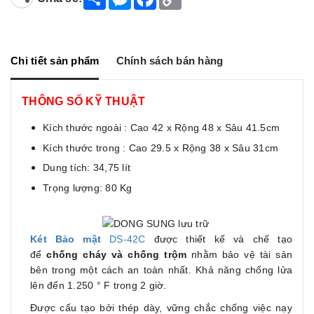
h
e
a
o
a
s
c
p
r
s
e
y
e
e
b
L
n
o
i
g
o
n
Chi tiết sản phẩm
Chính sách bán hàng
e
k
k
r
THÔNG SỐ KỸ THUẬT
Kích thước ngoài : Cao 42 x Rộng 48 x Sâu 41.5cm
Kích thước trong : Cao 29.5 x Rộng 38 x Sâu 31cm
Dung tích: 34,75 lít
Trọng lượng: 80 Kg
Két Bảo mật
DS-42C
được thiết kế và chế tạo
để
chống cháy và chống trộm
nhằm bảo vệ tài sản
bên trong một cách an toàn nhất. Khả năng chống lửa
lên đến 1.250 ° F trong 2 giờ.
Được cấu tạo bởi thép dày, vững chắc chống việc nạy