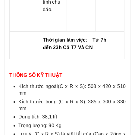
tình chu
đáo.
Thời gian làm việc:
Từ 7h
đến 23h
Cả T7 Và CN
THÔNG SỐ KỸ THUẬT
Kích thước ngoài(C x R x S): 508 x 420 x 510
mm
Kích thước trong (C x R x S): 385 x 300 x 330
mm
Dung tích: 38,1 lít
Trọng lượng: 90 Kg
Lưu ý: (C x R x S) là viết tắt của (Cao x Rộng x