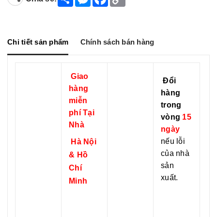
h
e
a
o
a
s
c
p
r
s
e
y
e
e
b
L
n
o
i
g
o
n
Chi tiết sản phẩm
Chính sách bán hàng
e
k
k
r
Giao
Đổi
hàng
hàng
miễn
trong
phí Tại
vòng
15
Nhà
ngày
nếu lỗi
Hà Nội
của nhà
& Hồ
sản
Chí
xuất.
Minh