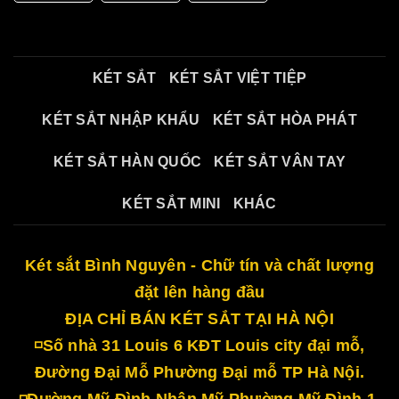
KÉT SẮT
KÉT SẮT VIỆT TIỆP
KÉT SẮT NHẬP KHẨU
KÉT SẮT HÒA PHÁT
KÉT SẮT HÀN QUỐC
KÉT SẮT VÂN TAY
KÉT SẮT MINI
KHÁC
Két sắt Bình Nguyên - Chữ tín và chất lượng
đặt lên hàng đầu
ĐỊA CHỈ BÁN KÉT SẮT TẠI HÀ NỘI
◽Số nhà 31 Louis 6 KĐT Louis city đại mỗ,
Đường Đại Mỗ Phường Đại mỗ TP Hà Nội.