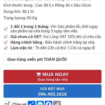
Kích thước trong : Cao 38.5 x Rộng 30 x Sâu 33cm
Dung tích: 38,1 lít
Trọng lượng: 90 Kg
1 đổi 1 trong 1 tháng
: Với Sản phẩm lỗi, Đổi ngay
sản phẩm tại nhà trong 3 ngày làm việc
Giá chưa có VAT
: Vui Lòng VAT 10% khi có nhu cầu
Hàng chính hãng
: Bảo hành chính hãng tại nhà
Làm việc từ
: 7h đến 22h cả thứ 7,CN và ngày lễ
Giao hàng miễn phí TOÀN QUỐC
MUA NGAY
Giao hàng tận nhà
GỌI ĐẶT MUA
096.403.1616
S
M
F
C
Chia sẻ: