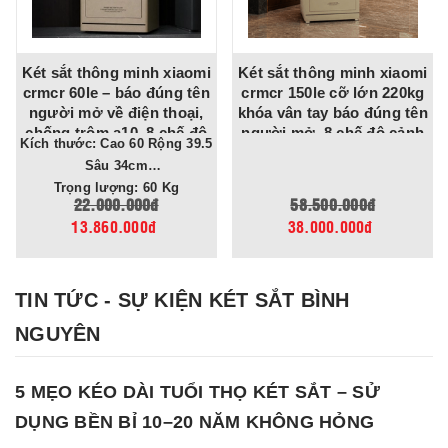
Két sắt thông minh xiaomi
Két sắt thông minh xiaomi
crmcr 60le – báo đúng tên
crmcr 150le cỡ lớn 220kg
người mở về điện thoại,
khóa vân tay báo đúng tên
chống trộm a10, 8 chế độ
người mở, 8 chế độ cảnh
Kích thước: Cao 60 Rộng 39.5
cảnh báo điện thoại
báo về điện thoại
Sâu 34cm
Trọng lượng: 60 Kg
22.000.000đ
58.500.000đ
13.860.000đ
38.000.000đ
TIN TỨC - SỰ KIỆN KÉT SẮT BÌNH
NGUYÊN
5 MẸO KÉO DÀI TUỔI THỌ KÉT SẮT – SỬ
DỤNG BỀN BỈ 10–20 NĂM KHÔNG HỎNG