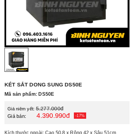
KÉT SẮT DONG SUNG DS50E
Mã sản phẩm: DS50E
5.277.000đ
Giá niêm yết:
4.390.990đ
-17%
Giá bán:
Kích thước ngoài: Cao 50.8 x Rộng 42 x Sâu 51cm