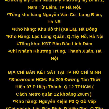
◽Đường Mỹ Đình Nhân Mỹ,Phường Mỹ Đình 1,
Nam Từ Liêm, TP Hà Nội.
◽Tổng kho hàng Nguyễn Văn Cừ, Long Biên,
Hà Nội
◽Kho hàng: Khu đô thị (Xa La), Hà Đông
◽Kho Hàng: Lạc Long Quân, Q.Tây Hồ, Hà Nội
◽Tổng kho: KĐT Bán Đảo Linh Đàm
◽Chi Nhánh Khương Trung, Thanh Xuân, Hà
Nội
ĐỊA CHỈ BÁN KÉT SẮT TẠI TP HỒ CHÍ MINH
◽Showroom HCM: Số 209 Đường Tân Thới
Hiệp 07 P Hiệp Thành, Q.12 TPHCM (
Cách Metro quận 12 khoảng 200m )
◽Kho hàng: Nguyễn Kiệm P3 Q Gò Vấp
◽Chi nhánh, Lũy Bán Bích, P Hiệp Phú, Q Tân