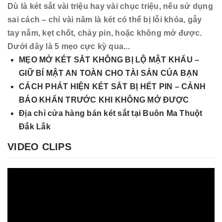
Dù là két sắt vài triệu hay vài chục triệu, nếu sử dụng
sai cách – chỉ vài năm là két có thể bị lỗi khóa, gẫy
tay nắm, kẹt chốt, chảy pin, hoặc không mở được.
Dưới đây là 5 mẹo cực kỳ qua...
MẸO MỞ KÉT SẮT KHÔNG BỊ LỘ MẬT KHẨU –
GIỮ BÍ MẬT AN TOÀN CHO TÀI SẢN CỦA BẠN
CÁCH PHÁT HIỆN KÉT SẮT BỊ HẾT PIN – CẢNH
BÁO KHẨN TRƯỚC KHI KHÔNG MỞ ĐƯỢC
Địa chỉ cửa hàng bán két sắt tại Buôn Ma Thuột
Đắk Lắk
VIDEO CLIPS