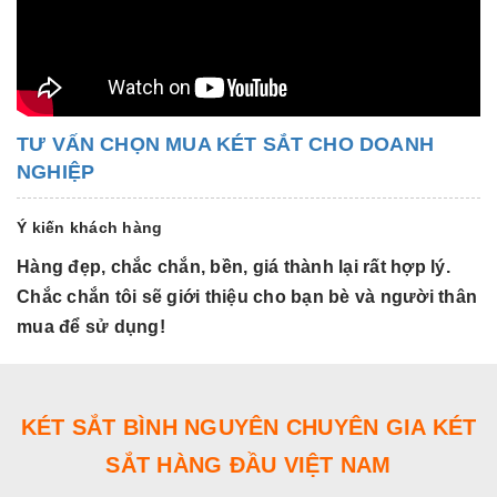
TƯ VẤN CHỌN MUA KÉT SẮT CHO DOANH
NGHIỆP
Ý kiến khách hàng
Hàng đẹp, chắc chắn, bền, giá thành lại rất hợp lý.
H
Chắc chắn tôi sẽ giới thiệu cho bạn bè và người thân
C
mua để sử dụng!
m
KÉT SẮT BÌNH NGUYÊN CHUYÊN GIA KÉT
SẮT HÀNG ĐẦU VIỆT NAM