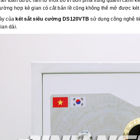
 an toàn được làm từ inox bố trí bốn phía xung quanh cánh k
trường hợp kẻ gian có cắt bản lề cũng không thể mở được két
háy của
két sắt siêu cường DS120VTB
sử dụng công nghệ tiê
ian dài.