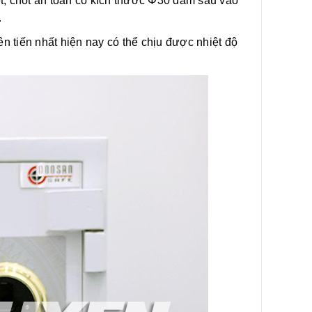
ét, chốt an toàn có kích thước Φ30 đâm sâu vào
.
n tiến nhất hiện nay có thể chịu được nhiệt độ