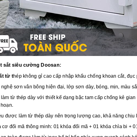
ét sắt siêu cường Doosan:
t từ t
hép không gỉ cao cấp nhập khẩu chống khoan cắt, đục 
 nghệ sơn vân bông hiện đại, lớp sơn dày, bóng, mịn, màu sắ
làm từ thép dày với thiết kế dạng bậc tam cấp chống kẻ gian 
 hoạn.
ều được làm từ thép dày nên trọng lượng cao, khả năng chịu l
a cơ đổi mã thông minh: 01 khóa đổi mã + 01 khóa chìa bi + 