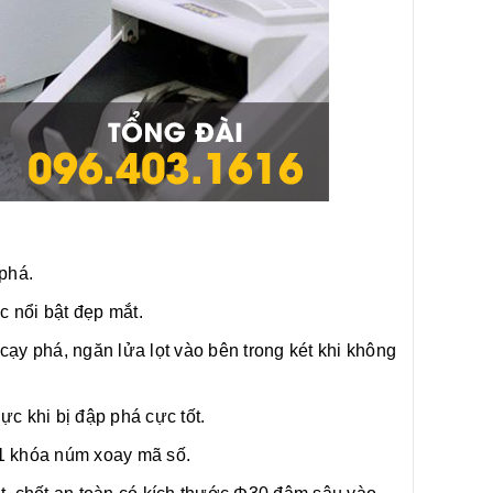
phá.
c nổi bật đẹp mắt.
cạy phá, ngăn lửa lọt vào bên trong két khi không
ực khi bị đập phá cực tốt.
01 khóa núm xoay mã số.