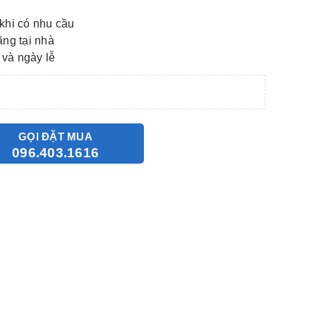
khi có nhu cầu
ãng tại nhà
 và ngày lễ
GỌI ĐẶT MUA
096.403.1616