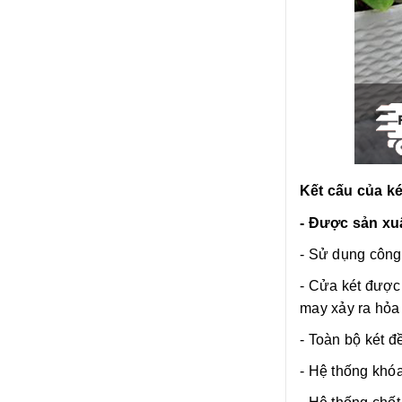
Kết cấu của k
- Được sản xuấ
- Sử dụng công
- Cửa két được 
may xảy ra hỏa
- Toàn bộ két đ
- Hệ thống khó