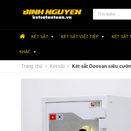
KÉT SẮT
KÉT SẮT VIỆT TIỆP
KÉT SẮT
KHÁC
Trang chủ
Két sắt
Két sắt Doosan siêu cư