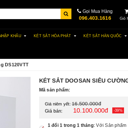
Gọi Mua Hàng
096.403.1616
Giỏ 
 NHẬP KHẨU
KÉT SẮT HÒA PHÁT
KÉT SẮT HÀN QUỐC
ờng DS120VTT
KÉT SẮT DOOSAN SIÊU CƯỜNG
Mã sản phẩm:
16.500.000đ
Giá niêm yết:
10.100.000đ
-39%
Giá bán:
1 đổi 1 trong 1 tháng
: Với Sản phẩm 