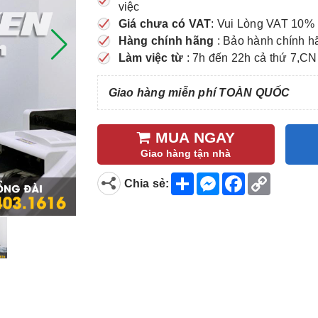
việc
Giá chưa có VAT
: Vui Lòng VAT 10% 
Hàng chính hãng
: Bảo hành chính h
Làm việc từ
: 7h đến 22h cả thứ 7,CN
Giao hàng miễn phí TOÀN QUỐC
MUA NGAY
Giao hàng tận nhà
S
M
F
C
Chia sẻ:
h
e
a
o
a
s
c
p
r
s
e
y
e
e
b
L
n
o
i
g
o
n
e
k
k
r