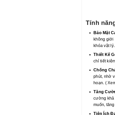
Tính năng
Bảo Mật C
không giới 
khóa vật lý.
Thiết Kế 
chỉ tiết k
Chống Chá
phút, nhờ 
hoạn. ( Xe
Tăng Cườn
cường khả 
muốn, tăng
Tiện Ích Đ