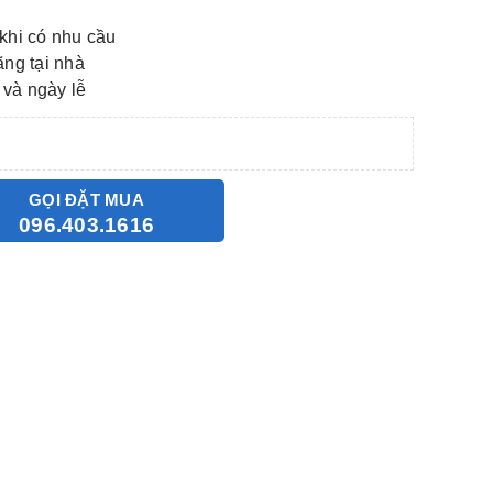
khi có nhu cầu
ãng tại nhà
 và ngày lễ
GỌI ĐẶT MUA
096.403.1616