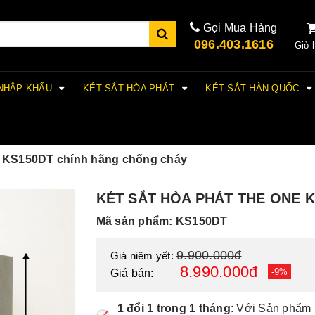
Gọi Mua Hàng
096.403.1616
Giỏ 
 NHẬP KHẨU
KÉT SẮT HÒA PHÁT
KÉT SẮT HÀN QUỐC
e KS150DT chính hãng chống cháy
KÉT SẮT HÒA PHÁT THE ONE 
Mã sản phẩm: KS150DT
9.900.000đ
Giá niêm yết:
8.990.000đ
-9%
Giá bán:
1 đổi 1 trong 1 tháng
: Với Sản phẩm 