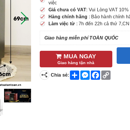
việc
Giá chưa có VAT
: Vui Lòng VAT 10% 
Hàng chính hãng
: Bảo hành chính h
Làm việc từ
: 7h đến 22h cả thứ 7,CN
Giao hàng miễn phí TOÀN QUỐC
MUA NGAY
Giao hàng tận nhà
S
M
F
C
Chia sẻ:
h
e
a
o
a
s
c
p
r
s
e
y
e
e
b
L
n
o
i
g
o
n
e
k
k
r