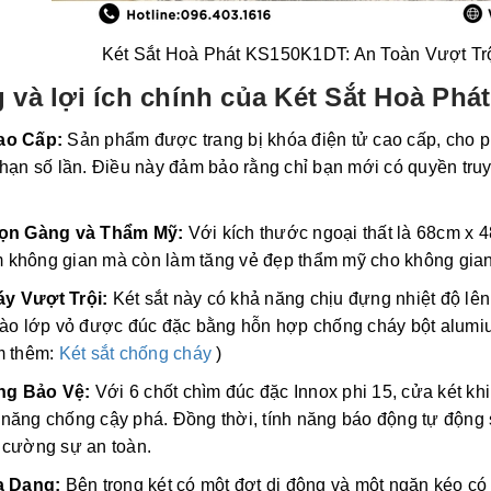
Két Sắt Hoà Phát KS150K1DT: An Toàn Vượt Trộ
 và lợi ích chính của Két Sắt Hoà Ph
ao Cấp:
Sản phẩm được trang bị khóa điện tử cao cấp, cho ph
hạn số lần. Điều này đảm bảo rằng chỉ bạn mới có quyền truy
Gọn Gàng và Thẩm Mỹ:
Với kích thước ngoại thất là 68cm x 4
iệm không gian mà còn làm tăng vẻ đẹp thẩm mỹ cho không gia
y Vượt Trội:
Két sắt này có khả năng chịu đựng nhiệt độ lên
vào lớp vỏ được đúc đặc bằng hỗn hợp chống cháy bột alumiu
m thêm:
Két sắt chống cháy
)
g Bảo Vệ:
Với 6 chốt chìm đúc đặc Innox phi 15, cửa két khi 
năng chống cậy phá. Đồng thời, tính năng báo động tự động 
 cường sự an toàn.
a Dạng:
Bên trong két có một đợt di động và một ngăn kéo có k