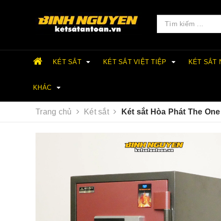
KÉT SẮT
KÉT SẮT VIỆT TIỆP
KÉT SẮT
KHÁC
Trang chủ
Két sắt
Két sắt Hòa Phát The On