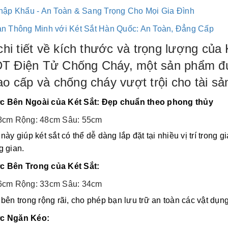
hập Khẩu - An Toàn & Sang Trọng Cho Mọi Gia Đình
ản Thông Minh với Két Sắt Hàn Quốc: An Toàn, Đẳng Cấp
chi tiết về kích thước và trọng lượng củ
 Điện Tử Chống Cháy, một sản phẩm đượ
o cấp và chống cháy vượt trội cho tài sả
c Bên Ngoài của Két Sắt: Đẹp chuẩn theo phong thủy
8cm Rộng: 48cm Sâu: 55cm
này giúp két sắt có thể dễ dàng lắp đặt tại nhiều vị trí tron
g gian.
c Bên Trong của Két Sắt:
6cm Rộng: 33cm Sâu: 34cm
bên trong rộng rãi, cho phép bạn lưu trữ an toàn các vật dụng 
c Ngăn Kéo: