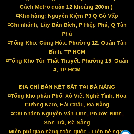
Cách Metro quận 12 khoảng 200m )
◽Kho hàng: Nguyễn Kiệm P3 Q Gò Vấp
◽Chi nhánh, Lũy Bán Bích, P Hiệp Phú, Q Tân
Phú
◽Tổng Kho: Cộng Hòa, Phường 12, Quận Tân
Bình, TP HCM
◽Tổng Kho Tôn Thất Thuyết, Phường 15, Quận
4, TP HCM
ĐỊA CHỈ BÁN KÉT SẮT TẠI ĐÀ NẴNG
◽Tổng kho phân Phối Xô Viết Nghệ Tĩnh, Hòa
Cường Nam, Hải Châu, Đà Nẵng
◽Chi nhánh Nguyễn Văn Linh, Phước Ninh,
Sơn Trà, Đà Nẵng
Miễn phí giao hàng toàn quốc - Liên hệ ngay