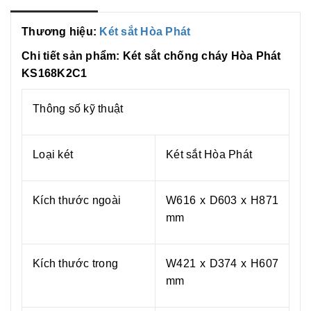
e
k
k
r
Thương hiệu:
Két sắt Hòa Phát
Chi tiết sản phẩm: Két sắt chống cháy Hòa Phát
KS168K2C1
Thông số kỹ thuật
Loại két
Két sắt Hòa Phát
Kích thước ngoài
W616 x D603 x H871
mm
Kích thước trong
W421 x D374 x H607
mm