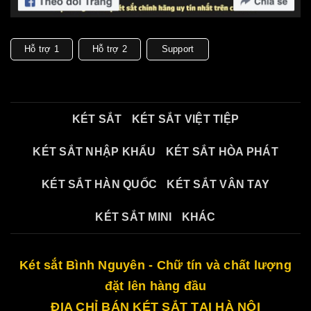
Hỗ trợ 1
Hỗ trợ 2
Support
KÉT SẮT
KÉT SẮT VIỆT TIỆP
KÉT SẮT NHẬP KHẨU
KÉT SẮT HÒA PHÁT
KÉT SẮT HÀN QUỐC
KÉT SẮT VÂN TAY
KÉT SẮT MINI
KHÁC
Két sắt Bình Nguyên - Chữ tín và chất lượng
đặt lên hàng đầu
ĐỊA CHỈ BÁN KÉT SẮT TẠI HÀ NỘI