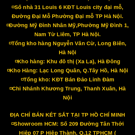
◽Số nhà 31 Louis 6 KĐT Louis city đại mỗ,
Đường Đại Mỗ Phường Đại mỗ TP Hà Nội.
◽Đường Mỹ Đình Nhân Mỹ,Phường Mỹ Đình 1,
Nam Từ Liêm, TP Hà Nội.
◽Tổng kho hàng Nguyễn Văn Cừ, Long Biên,
Hà Nội
◽Kho hàng: Khu đô thị (Xa La), Hà Đông
◽Kho Hàng: Lạc Long Quân, Q.Tây Hồ, Hà Nội
◽Tổng kho: KĐT Bán Đảo Linh Đàm
◽Chi Nhánh Khương Trung, Thanh Xuân, Hà
Nội
ĐỊA CHỈ BÁN KÉT SẮT TẠI TP HỒ CHÍ MINH
◽Showroom HCM: Số 209 Đường Tân Thới
Hiệp 07 P Hiệp Thành, Q.12 TPHCM (