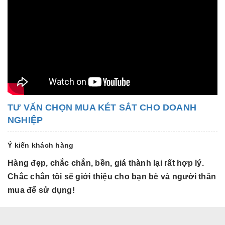
TƯ VẤN CHỌN MUA KÉT SẮT CHO DOANH
NGHIỆP
Ý kiến khách hàng
Hàng đẹp, chắc chắn, bền, giá thành lại rất hợp lý.
H
Chắc chắn tôi sẽ giới thiệu cho bạn bè và người thân
C
mua để sử dụng!
m