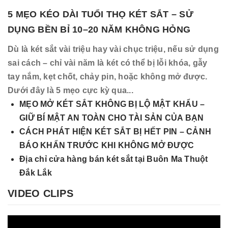
5 MẸO KÉO DÀI TUỔI THỌ KÉT SẮT – SỬ
DỤNG BỀN BỈ 10–20 NĂM KHÔNG HỎNG
Dù là két sắt vài triệu hay vài chục triệu, nếu sử dụng
sai cách – chỉ vài năm là két có thể bị lỗi khóa, gẫy
tay nắm, kẹt chốt, chảy pin, hoặc không mở được.
Dưới đây là 5 mẹo cực kỳ qua...
MẸO MỞ KÉT SẮT KHÔNG BỊ LỘ MẬT KHẨU –
GIỮ BÍ MẬT AN TOÀN CHO TÀI SẢN CỦA BẠN
CÁCH PHÁT HIỆN KÉT SẮT BỊ HẾT PIN – CẢNH
BÁO KHẨN TRƯỚC KHI KHÔNG MỞ ĐƯỢC
Địa chỉ cửa hàng bán két sắt tại Buôn Ma Thuột
Đắk Lắk
VIDEO CLIPS