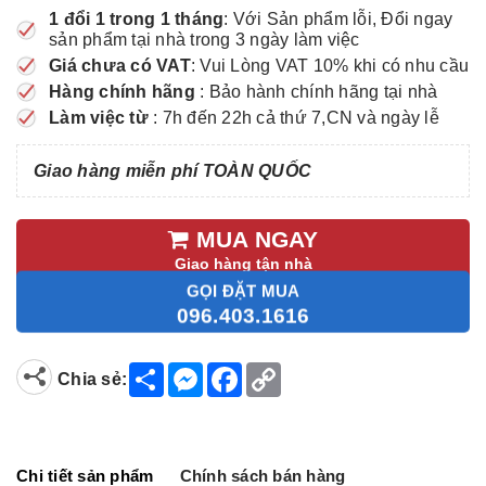
1 đổi 1 trong 1 tháng
: Với Sản phẩm lỗi, Đổi ngay
sản phẩm tại nhà trong 3 ngày làm việc
Giá chưa có VAT
: Vui Lòng VAT 10% khi có nhu cầu
Hàng chính hãng
: Bảo hành chính hãng tại nhà
Làm việc từ
: 7h đến 22h cả thứ 7,CN và ngày lễ
Giao hàng miễn phí TOÀN QUỐC
MUA NGAY
Giao hàng tận nhà
GỌI ĐẶT MUA
096.403.1616
S
M
F
C
Chia sẻ:
h
e
a
o
a
s
c
p
r
s
e
y
e
e
b
L
n
o
i
g
o
n
Chi tiết sản phẩm
Chính sách bán hàng