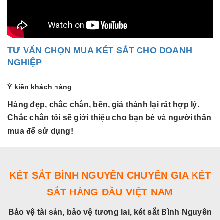
TƯ VẤN CHỌN MUA KÉT SẮT CHO DOANH
NGHIỆP
Ý kiến khách hàng
Hàng đẹp, chắc chắn, bền, giá thành lại rất hợp lý.
H
Chắc chắn tôi sẽ giới thiệu cho bạn bè và người thân
C
mua để sử dụng!
m
KÉT SẮT BÌNH NGUYÊN CHUYÊN GIA KÉT
SẮT HÀNG ĐẦU VIỆT NAM
Bảo vệ tài sản, bảo vệ tương lai, két sắt Bình Nguyên