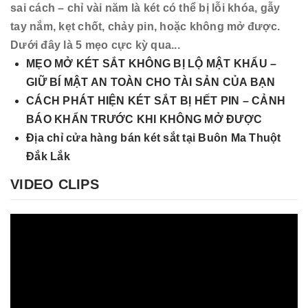
sai cách – chỉ vài năm là két có thể bị lỗi khóa, gẫy
tay nắm, kẹt chốt, chảy pin, hoặc không mở được.
Dưới đây là 5 mẹo cực kỳ qua...
MẸO MỞ KÉT SẮT KHÔNG BỊ LỘ MẬT KHẨU –
GIỮ BÍ MẬT AN TOÀN CHO TÀI SẢN CỦA BẠN
CÁCH PHÁT HIỆN KÉT SẮT BỊ HẾT PIN – CẢNH
BÁO KHẨN TRƯỚC KHI KHÔNG MỞ ĐƯỢC
Địa chỉ cửa hàng bán két sắt tại Buôn Ma Thuột
Đắk Lắk
VIDEO CLIPS