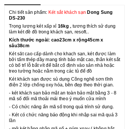
e
k
k
r
Chi tiết sản phẩm:
Két sắt khách sạn
Dong Sung
DS-230
Trọng lượng két xấp xỉ
16kg ,
tương thích sử dụng
làm két đề đồ trong khách sạn, resoft..
Kích thước ngoài: cao23cm x rộng45cm x
sâu38cm
Két săt cao cấp dành cho khach sạn, két được làm
bởi tấm thép dầy mang tính bảo mật cao, thân két sắt
có bố trĩ lỗ bắt vít để bắt cố định vào sản nhà hoặc
treo tường hoặc nằm trong các tủ để đồ
Két khách sạn được sủ dụng Công nghệ sơn tĩnh
điện 2 lớp chống oxy hóa, bền đẹp theo thời gian.
- két khách sạn bảo mật an toàn bảo mật bằng 3 - 8
mã số đổi mã thoải mái theo ý muốn cửa mình
-
Có chức năng ẩn mã số trong quá trình sử dụng.
- Két có chức năng báo động khi nhập sai mã quá 3
lần
- mở két bằng nhập mã số + núm xoay ( không bắt