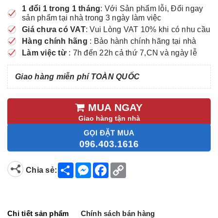
1 đổi 1 trong 1 tháng
: Với Sản phẩm lỗi, Đổi ngay
sản phẩm tại nhà trong 3 ngày làm việc
Giá chưa có VAT
: Vui Lòng VAT 10% khi có nhu cầu
Hàng chính hãng
: Bảo hành chính hãng tại nhà
Làm việc từ
: 7h đến 22h cả thứ 7,CN và ngày lễ
Giao hàng miễn phí TOÀN QUỐC
MUA NGAY
Giao hàng tận nhà
GỌI ĐẶT MUA
096.403.1616
S
M
F
C
Chia sẻ:
h
e
a
o
a
s
c
p
r
s
e
y
e
e
b
L
n
o
i
g
o
n
Chi tiết sản phẩm
Chính sách bán hàng