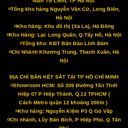
Nam Từ Liêm, TP Hà Nội.
◽Tổng kho hàng Nguyễn Văn Cừ, Long Biên,
Hà Nội
◽Kho hàng: Khu đô thị (Xa La), Hà Đông
◽Kho Hàng: Lạc Long Quân, Q.Tây Hồ, Hà Nội
◽Tổng kho: KĐT Bán Đảo Linh Đàm
◽Chi Nhánh Khương Trung, Thanh Xuân, Hà
Nội
ĐỊA CHỈ BÁN KÉT SẮT TẠI TP HỒ CHÍ MINH
◽Showroom HCM: Số 209 Đường Tân Thới
Hiệp 07 P Hiệp Thành, Q.12 TPHCM (
Cách Metro quận 12 khoảng 200m )
◽Kho hàng: Nguyễn Kiệm P3 Q Gò Vấp
◽Chi nhánh, Lũy Bán Bích, P Hiệp Phú, Q Tân