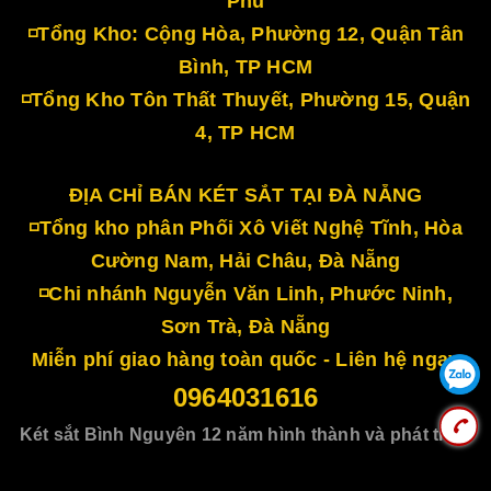
Phú
◽Tổng Kho: Cộng Hòa, Phường 12, Quận Tân
Bình, TP HCM
◽Tổng Kho Tôn Thất Thuyết, Phường 15, Quận
4, TP HCM
ĐỊA CHỈ BÁN KÉT SẮT TẠI ĐÀ NẴNG
◽Tổng kho phân Phối Xô Viết Nghệ Tĩnh, Hòa
Cường Nam, Hải Châu, Đà Nẵng
◽Chi nhánh Nguyễn Văn Linh, Phước Ninh,
Sơn Trà, Đà Nẵng
Miễn phí giao hàng toàn quốc - Liên hệ ngay
0964031616
Két sắt Bình Nguyên 12 năm hình thành và phát triển
Cung cấp bởi
Sapo