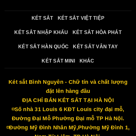
KÉT SẮT
KÉT SẮT VIỆT TIỆP
KÉT SẮT NHẬP KHẨU
KÉT SẮT HÒA PHÁT
KÉT SẮT HÀN QUỐC
KÉT SẮT VÂN TAY
KÉT SẮT MINI
KHÁC
Két sắt Bình Nguyên - Chữ tín và chất lượng
đặt lên hàng đầu
ĐỊA CHỈ BÁN KÉT SẮT TẠI HÀ NỘI
◽Số nhà 31 Louis 6 KĐT Louis city đại mỗ,
Đường Đại Mỗ Phường Đại mỗ TP Hà Nội.
◽Đường Mỹ Đình Nhân Mỹ,Phường Mỹ Đình 1,