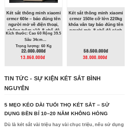
Két sắt thông minh xiaomi
Két sắt thông minh xiaomi
crmcr 60le – báo đúng tên
crmcr 150le cỡ lớn 220kg
người mở về điện thoại,
khóa vân tay báo đúng tên
chống trộm a10, 8 chế độ
người mở, 8 chế độ cảnh
Kích thước: Cao 60 Rộng 39.5
cảnh báo điện thoại
báo về điện thoại
Sâu 34cm
Trọng lượng: 60 Kg
22.000.000đ
58.500.000đ
13.860.000đ
38.000.000đ
TIN TỨC - SỰ KIỆN KÉT SẮT BÌNH
NGUYÊN
5 MẸO KÉO DÀI TUỔI THỌ KÉT SẮT – SỬ
DỤNG BỀN BỈ 10–20 NĂM KHÔNG HỎNG
Dù là két sắt vài triệu hay vài chục triệu, nếu sử dụng