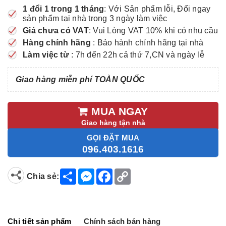
1 đổi 1 trong 1 tháng
: Với Sản phẩm lỗi, Đổi ngay
sản phẩm tại nhà trong 3 ngày làm việc
Giá chưa có VAT
: Vui Lòng VAT 10% khi có nhu cầu
Hàng chính hãng
: Bảo hành chính hãng tại nhà
Làm việc từ
: 7h đến 22h cả thứ 7,CN và ngày lễ
Giao hàng miễn phí TOÀN QUỐC
MUA NGAY
Giao hàng tận nhà
GỌI ĐẶT MUA
096.403.1616
S
M
F
C
Chia sẻ:
h
e
a
o
a
s
c
p
r
s
e
y
e
e
b
L
n
o
i
g
o
n
Chi tiết sản phẩm
Chính sách bán hàng