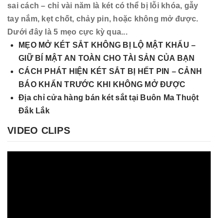
sai cách – chỉ vài năm là két có thể bị lỗi khóa, gẫy
tay nắm, kẹt chốt, chảy pin, hoặc không mở được.
Dưới đây là 5 mẹo cực kỳ qua...
MẸO MỞ KÉT SẮT KHÔNG BỊ LỘ MẬT KHẨU –
GIỮ BÍ MẬT AN TOÀN CHO TÀI SẢN CỦA BẠN
CÁCH PHÁT HIỆN KÉT SẮT BỊ HẾT PIN – CẢNH
BÁO KHẨN TRƯỚC KHI KHÔNG MỞ ĐƯỢC
Địa chỉ cửa hàng bán két sắt tại Buôn Ma Thuột
Đắk Lắk
VIDEO CLIPS