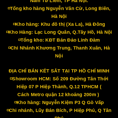
Nam Từ Liêm, TP Hà Nội.
◽Tổng kho hàng Nguyễn Văn Cừ, Long Biên,
Hà Nội
◽Kho hàng: Khu đô thị (Xa La), Hà Đông
◽Kho Hàng: Lạc Long Quân, Q.Tây Hồ, Hà Nội
◽Tổng kho: KĐT Bán Đảo Linh Đàm
◽Chi Nhánh Khương Trung, Thanh Xuân, Hà
Nội
ĐỊA CHỈ BÁN KÉT SẮT TẠI TP HỒ CHÍ MINH
◽Showroom HCM: Số 209 Đường Tân Thới
Hiệp 07 P Hiệp Thành, Q.12 TPHCM (
Cách Metro quận 12 khoảng 200m )
◽Kho hàng: Nguyễn Kiệm P3 Q Gò Vấp
◽Chi nhánh, Lũy Bán Bích, P Hiệp Phú, Q Tân