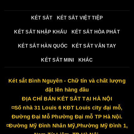
KÉT SẮT
KÉT SẮT VIỆT TIỆP
KÉT SẮT NHẬP KHẨU
KÉT SẮT HÒA PHÁT
KÉT SẮT HÀN QUỐC
KÉT SẮT VÂN TAY
KÉT SẮT MINI
KHÁC
Két sắt Bình Nguyên - Chữ tín và chất lượng
đặt lên hàng đầu
ĐỊA CHỈ BÁN KÉT SẮT TẠI HÀ NỘI
◽Số nhà 31 Louis 6 KĐT Louis city đại mỗ,
Đường Đại Mỗ Phường Đại mỗ TP Hà Nội.
◽Đường Mỹ Đình Nhân Mỹ,Phường Mỹ Đình 1,