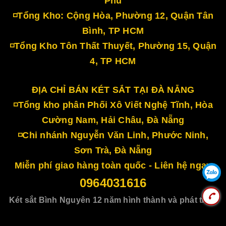
Phú
◽Tổng Kho: Cộng Hòa, Phường 12, Quận Tân
Bình, TP HCM
◽Tổng Kho Tôn Thất Thuyết, Phường 15, Quận
4, TP HCM
ĐỊA CHỈ BÁN KÉT SẮT TẠI ĐÀ NẴNG
◽Tổng kho phân Phối Xô Viết Nghệ Tĩnh, Hòa
Cường Nam, Hải Châu, Đà Nẵng
◽Chi nhánh Nguyễn Văn Linh, Phước Ninh,
Sơn Trà, Đà Nẵng
Miễn phí giao hàng toàn quốc - Liên hệ ngay
0964031616
Két sắt Bình Nguyên 12 năm hình thành và phát triển
Cung cấp bởi
Sapo