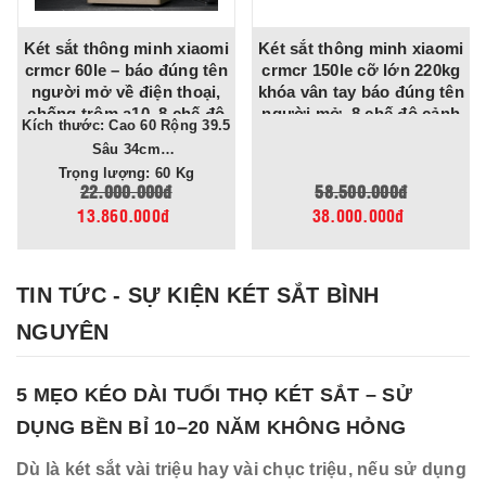
Két sắt thông minh xiaomi
Két sắt thông minh xiaomi
crmcr 60le – báo đúng tên
crmcr 150le cỡ lớn 220kg
người mở về điện thoại,
khóa vân tay báo đúng tên
chống trộm a10, 8 chế độ
người mở, 8 chế độ cảnh
Kích thước: Cao 60 Rộng 39.5
cảnh báo điện thoại
báo về điện thoại
Sâu 34cm
Trọng lượng: 60 Kg
22.000.000đ
58.500.000đ
13.860.000đ
38.000.000đ
TIN TỨC - SỰ KIỆN KÉT SẮT BÌNH
NGUYÊN
5 MẸO KÉO DÀI TUỔI THỌ KÉT SẮT – SỬ
DỤNG BỀN BỈ 10–20 NĂM KHÔNG HỎNG
Dù là két sắt vài triệu hay vài chục triệu, nếu sử dụng