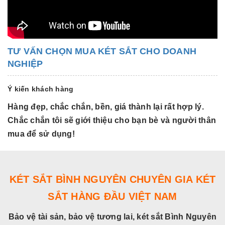
TƯ VẤN CHỌN MUA KÉT SẮT CHO DOANH
NGHIỆP
Ý kiến khách hàng
Hàng đẹp, chắc chắn, bền, giá thành lại rất hợp lý.
H
Chắc chắn tôi sẽ giới thiệu cho bạn bè và người thân
C
mua để sử dụng!
m
KÉT SẮT BÌNH NGUYÊN CHUYÊN GIA KÉT
SẮT HÀNG ĐẦU VIỆT NAM
Bảo vệ tài sản, bảo vệ tương lai, két sắt Bình Nguyên