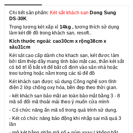
e
k
k
r
Chi tiết sản phẩm:
Két sắt khách sạn
Dong Sung
DS-30K
Trọng lượng két xấp xỉ
14kg ,
tương thích sử dụng
làm két đề đồ trong khách sạn, resoft..
Kích thước ngoài: cao30cm x rộng38cm x
sâu31cm
Két săt cao cấp dành cho khach sạn, két được làm
bởi tấm thép dầy mang tính bảo mật cao, thân két sắt
có bố trĩ lỗ bắt vít để bắt cố định vào sản nhà hoặc
treo tường hoặc nằm trong các tủ để đồ
Két khách sạn được sủ dụng Công nghệ sơn tĩnh
điện 2 lớp chống oxy hóa, bền đẹp theo thời gian.
- két khách sạn bảo mật an toàn bảo mật bằng 3 - 8
mã số đổi mã thoải mái theo ý muốn cửa mình
-
Có chức năng ẩn mã số trong quá trình sử dụng.
- Két có chức năng báo động khi nhập sai mã quá 3
lần
- mở két bằng nhập mã số + núm xoay ( không bắt