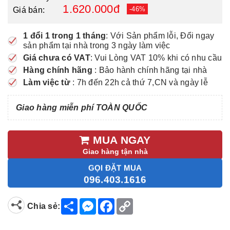
1.620.000đ
-46%
Giá bán:
1 đổi 1 trong 1 tháng
: Với Sản phẩm lỗi, Đổi ngay
sản phẩm tại nhà trong 3 ngày làm việc
Giá chưa có VAT
: Vui Lòng VAT 10% khi có nhu cầu
Hàng chính hãng
: Bảo hành chính hãng tại nhà
Làm việc từ
: 7h đến 22h cả thứ 7,CN và ngày lễ
Giao hàng miễn phí TOÀN QUỐC
MUA NGAY
Giao hàng tận nhà
GỌI ĐẶT MUA
096.403.1616
S
M
F
C
Chia sẻ:
h
e
a
o
a
s
c
p
r
s
e
y