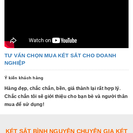
TƯ VẤN CHỌN MUA KÉT SẮT CHO DOANH
NGHIỆP
Ý kiến khách hàng
Hàng đẹp, chắc chắn, bền, giá thành lại rất hợp lý.
H
Chắc chắn tôi sẽ giới thiệu cho bạn bè và người thân
C
mua để sử dụng!
m
KÉT SẮT BÌNH NGUYÊN CHUYÊN GIA KÉT