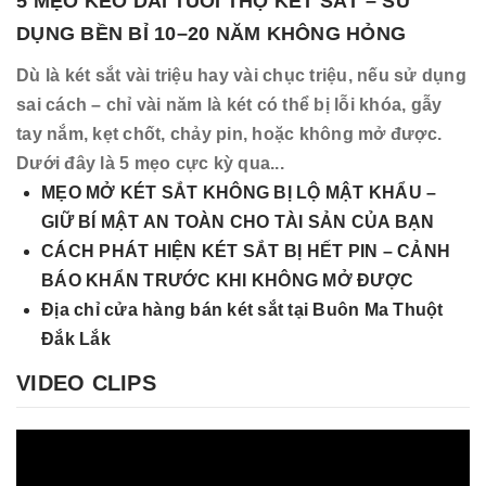
5 MẸO KÉO DÀI TUỔI THỌ KÉT SẮT – SỬ
DỤNG BỀN BỈ 10–20 NĂM KHÔNG HỎNG
Dù là két sắt vài triệu hay vài chục triệu, nếu sử dụng
sai cách – chỉ vài năm là két có thể bị lỗi khóa, gẫy
tay nắm, kẹt chốt, chảy pin, hoặc không mở được.
Dưới đây là 5 mẹo cực kỳ qua...
MẸO MỞ KÉT SẮT KHÔNG BỊ LỘ MẬT KHẨU –
GIỮ BÍ MẬT AN TOÀN CHO TÀI SẢN CỦA BẠN
CÁCH PHÁT HIỆN KÉT SẮT BỊ HẾT PIN – CẢNH
BÁO KHẨN TRƯỚC KHI KHÔNG MỞ ĐƯỢC
Địa chỉ cửa hàng bán két sắt tại Buôn Ma Thuột
Đắk Lắk
VIDEO CLIPS