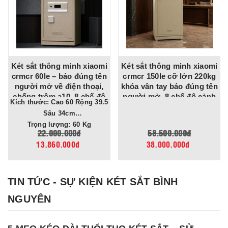
Két sắt thông minh xiaomi
Két sắt thông minh xiaomi
crmcr 60le – báo đúng tên
crmcr 150le cỡ lớn 220kg
người mở về điện thoại,
khóa vân tay báo đúng tên
chống trộm a10, 8 chế độ
người mở, 8 chế độ cảnh
Kích thước: Cao 60 Rộng 39.5
cảnh báo điện thoại
báo về điện thoại
Sâu 34cm
Trọng lượng: 60 Kg
22.000.000đ
58.500.000đ
13.860.000đ
38.000.000đ
TIN TỨC - SỰ KIỆN KÉT SẮT BÌNH
NGUYÊN