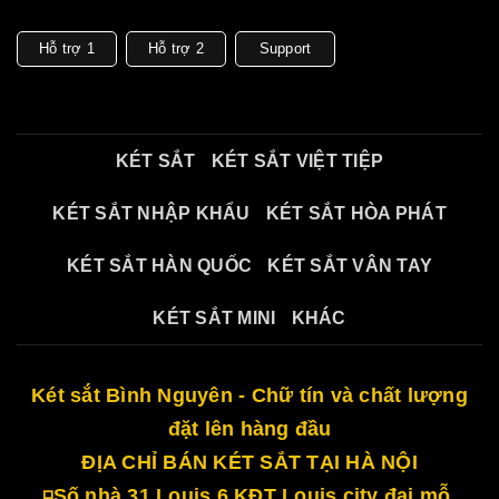
Hỗ trợ 1
Hỗ trợ 2
Support
KÉT SẮT
KÉT SẮT VIỆT TIỆP
KÉT SẮT NHẬP KHẨU
KÉT SẮT HÒA PHÁT
KÉT SẮT HÀN QUỐC
KÉT SẮT VÂN TAY
KÉT SẮT MINI
KHÁC
Két sắt Bình Nguyên - Chữ tín và chất lượng
đặt lên hàng đầu
ĐỊA CHỈ BÁN KÉT SẮT TẠI HÀ NỘI
◽Số nhà 31 Louis 6 KĐT Louis city đại mỗ,