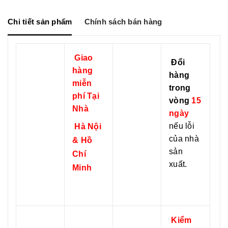
e
e
b
L
n
o
i
g
o
n
Chi tiết sản phẩm
Chính sách bán hàng
e
k
k
r
Giao
Đổi
hàng
hàng
miễn
trong
phí Tại
vòng
15
Nhà
ngày
nếu lỗi
Hà Nội
của nhà
& Hồ
sản
Chí
xuất.
Minh
Kiểm