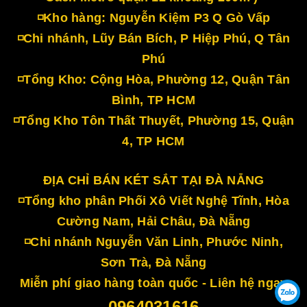
◽Kho hàng: Nguyễn Kiệm P3 Q Gò Vấp
◽Chi nhánh, Lũy Bán Bích, P Hiệp Phú, Q Tân
Phú
◽Tổng Kho: Cộng Hòa, Phường 12, Quận Tân
Bình, TP HCM
◽Tổng Kho Tôn Thất Thuyết, Phường 15, Quận
4, TP HCM
ĐỊA CHỈ BÁN KÉT SẮT TẠI ĐÀ NẴNG
◽Tổng kho phân Phối Xô Viết Nghệ Tĩnh, Hòa
Cường Nam, Hải Châu, Đà Nẵng
◽Chi nhánh Nguyễn Văn Linh, Phước Ninh,
Sơn Trà, Đà Nẵng
Miễn phí giao hàng toàn quốc - Liên hệ ngay
0964031616