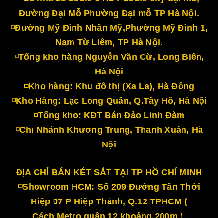
Đường Đại Mỗ Phường Đại mỗ TP Hà Nội.
◽Đường Mỹ Đình Nhân Mỹ,Phường Mỹ Đình 1,
Nam Từ Liêm, TP Hà Nội.
◽Tổng kho hàng Nguyễn Văn Cừ, Long Biên,
Hà Nội
◽Kho hàng: Khu đô thị (Xa La), Hà Đông
◽Kho Hàng: Lạc Long Quân, Q.Tây Hồ, Hà Nội
◽Tổng kho: KĐT Bán Đảo Linh Đàm
◽Chi Nhánh Khương Trung, Thanh Xuân, Hà
Nội
ĐỊA CHỈ BÁN KÉT SẮT TẠI TP HỒ CHÍ MINH
◽Showroom HCM: Số 209 Đường Tân Thới
Hiệp 07 P Hiệp Thành, Q.12 TPHCM (
Cách Metro quận 12 khoảng 200m )