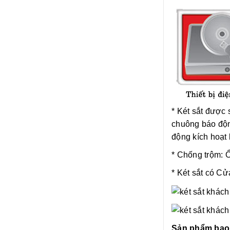
* Két sắt được 
chuông báo độn
động kích hoạt 
* Chống trộm: Ổ
* Két sắt có
Cửa
Sản phẩm bao