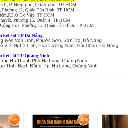
bích, P Hiệp phú, Q tân phú, TP HCM
 Phường 12, Quận Tân Bình, TP HCM
iệm,P.3.Q.Gò Vấp, TP HCM
Thuyết, Phường 15, Quận 4, TP HCM
Cộng Hòa, Phường 12, Quận Tân Bình, TP HCM
n két sắt TP Đà Nẵng
guyễn Văn Linh, Phước Sơn, Sơn Tra, Đà Nẵng
ô Viết Nghệ Tĩnh, Hòa Cường Nam, Hải Châu, Đà Nẵng
n két sắt TP Quảng Ninh
ồng Hà Thành Phố Hạ Long, Quảng Ninh
uệ Tĩnh, Bạch Đằng, Tp. Hạ Long, Quảng Ninh
30%
25%