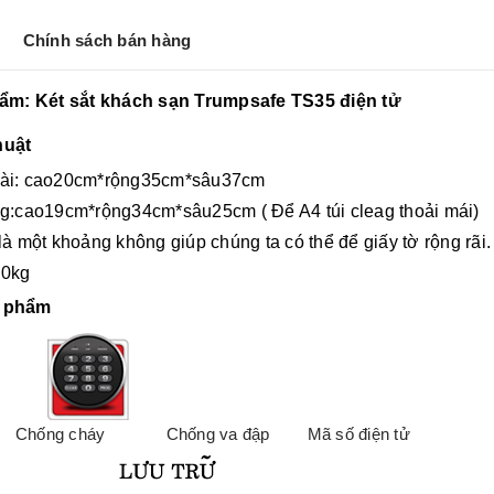
Chính sách bán hàng
hẩm: Két sắt khách sạn Trumpsafe TS35 điện tử
huật
ài:
cao20cm*rộng35cm*sâu37cm
g:
cao19cm*rộng34cm*sâu25cm ( Để A4 túi cleag thoải mái)
là một khoảng không giúp chúng ta có thể để giấy tờ rộng rãi.
10
kg
n phẩm
Chống cháy
Chống va đập
Mã số điện tử