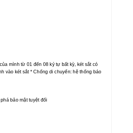
ủa mình từ 01 đến 08 ký tự bất kỳ, két sắt có
h vào két sắt * Chống di chuyển: hệ thống báo
phá bảo mật tuyệt đối