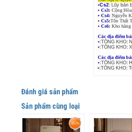
•
Cs2
: Lũy bán 
• Cs3:
Cộng Hòa,
• Cs4:
Nguyễn K
• Cs5:
Tôn Thất 
• Cs6:
Kho hàng 
Các địa điểm bá
•
:TÔNG KHO: N
•
:TÔNG KHO: X
Các địa điểm bá
•
:TÔNG KHO:
H
•
:TÔNG KHO:
T
Đánh giá sản phẩm
Sản phẩm cùng loại
35%
40%