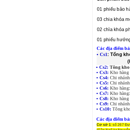
01 phiếu bảo h
03 chia khóa m
02 chìa khóa p
01 phiếu hướng
Các địa điểm bá
• Cs1
: Tổng kh
(Đối diện 
• Cs2:
Tông kho
• Cs3:
Kho hàng 
• Cs4:
Chi nhánh
• Cs5:
Chi nhánh
• Cs6:
Kho hàng:
• Cs7:
Kho hàng:
• Cs8:
Kho hàng 
• Cs9:
Chi nhánh
• Cs10:
Tông kh
Các địa điểm bá
Cơ sở 1
: số 267 Đ
(Gần Ngã tư Nguyễn