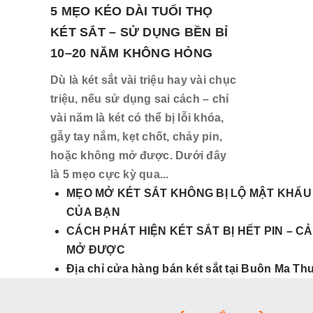
5 MẸO KÉO DÀI TUỔI THỌ
KÉT SẮT – SỬ DỤNG BỀN BỈ
10–20 NĂM KHÔNG HỎNG
Dù là két sắt vài triệu hay vài chục
triệu, nếu sử dụng sai cách – chỉ
vài năm là két có thể bị lỗi khóa,
gẫy tay nắm, kẹt chốt, chảy pin,
hoặc không mở được. Dưới đây
là 5 mẹo cực kỳ qua...
MẸO MỞ KÉT SẮT KHÔNG BỊ LỘ MẬT KHẨU 
CỦA BẠN
CÁCH PHÁT HIỆN KÉT SẮT BỊ HẾT PIN – 
MỞ ĐƯỢC
Địa chỉ cửa hàng bán két sắt tại Buôn Ma Th