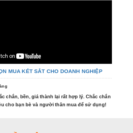
ỌN MUA KÉT SẮT CHO DOANH NGHIỆP
hàng
c chắn, bền, giá thành lại rất hợp lý. Chắc chắn
Hàng đẹp,
hiệu cho bạn bè và người thân mua để sử dụng!
tôi sẽ g