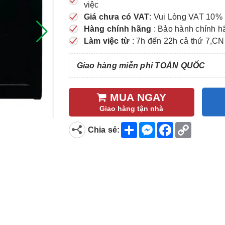
việc
Giá chưa có VAT
: Vui Lòng VAT 10% 
Hàng chính hãng
: Bảo hành chính h
Làm việc từ
: 7h đến 22h cả thứ 7,CN
Giao hàng miễn phí TOÀN QUỐC
MUA NGAY
Giao hàng tận nhà
S
M
F
C
Chia sẻ:
h
e
a
o
a
s
c
p
r
s
e
y
e
e
b
L
n
o
i
g
o
n
e
k
k
r