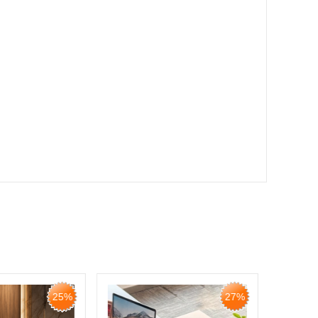
27%
35%