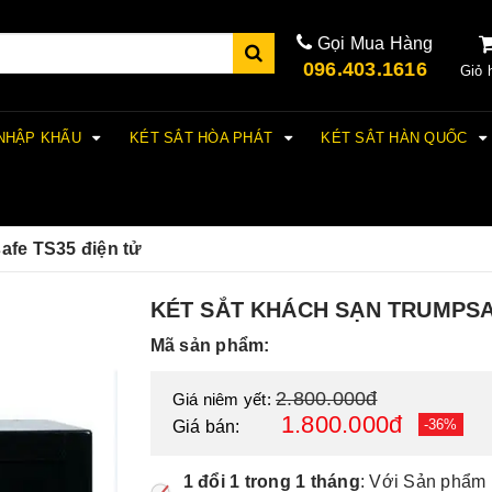
Gọi Mua Hàng
096.403.1616
Giỏ 
 NHẬP KHẨU
KÉT SẮT HÒA PHÁT
KÉT SẮT HÀN QUỐC
afe TS35 điện tử
KÉT SẮT KHÁCH SẠN TRUMPSA
Mã sản phẩm:
2.800.000đ
Giá niêm yết:
1.800.000đ
-36%
Giá bán:
1 đổi 1 trong 1 tháng
: Với Sản phẩm 