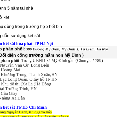
ành 5 năm tại nhà
ở két
hụ dùng trong trường hợp hết bin
 dẫn sử dụng két sắt
n két sắt hòa phát TP Hà Nội
o phân phối:
386 Đường Mỹ Đình, Mỹ Đình 1, Từ Liêm, Hà Nội
cổng trường mầm non Mỹ Đình )
 phân phối
:
Trong UBND xã Mỹ Đình gần (Chung cư 789)
Nguyễn Văn Cừ, Long Biên
 Hoàng Mai
 Khương Trung, Thanh Xuân,HN
Lạc Long Quân. Q.tây hồ,TP HN
 Khu đô thị (Xa La )Hà Đông
tại Trường Trinh, HN
 Cầu Giâý
o hàng Xã Đàn
n két sắt TP Hồ Chí Mình
ường Nguyễn Oanh, P 17, Q Gò Vấp
 Oanh với Lê Đức Thọ) Đối Diện Viễn Thông A