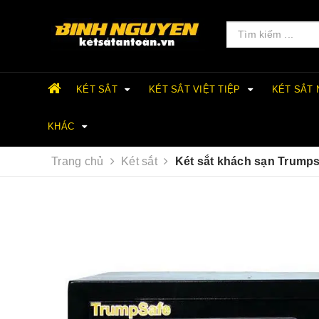
KÉT SẮT
KÉT SẮT VIỆT TIỆP
KÉT SẮT
KHÁC
Trang chủ
Két sắt
Két sắt khách sạn Trumps