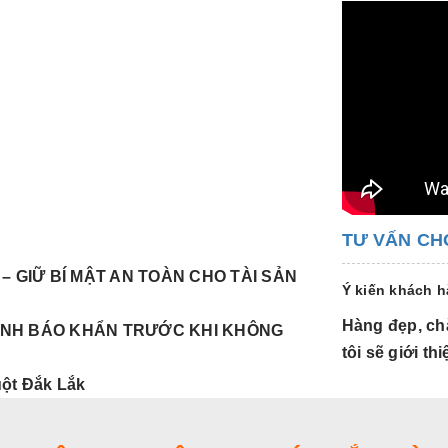
TƯ VẤN CH
– GIỮ BÍ MẬT AN TOÀN CHO TÀI SẢN
Ý kiến khách 
Hàng đẹp, chắ
CẢNH BÁO KHẨN TRƯỚC KHI KHÔNG
tôi sẽ giới t
uột Đắk Lắk