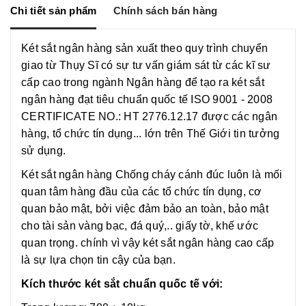
g
o
n
Chi tiết sản phẩm
Chính sách bán hàng
e
k
k
r
Két sắt ngân hàng sản xuất theo quy trình chuyển
giao từ Thụy Sĩ có sự tư vấn giám sát từ các kĩ sư
cấp cao trong ngành Ngân hàng để tạo ra két sắt
ngân hàng đạt tiêu chuẩn quốc tế ISO 9001 - 2008
CERTIFICATE NO.: HT 2776.12.17 được các ngân
hàng, tổ chức tín dụng... lớn trên Thế Giới tin tưởng
sử dụng.
Két sắt ngân hàng Chống cháy cánh đúc luôn là mối
quan tâm hàng đầu của các tổ chức tín dụng, cơ
quan bảo mật, bởi việc đảm bảo an toàn, bảo mật
cho tài sản vàng bạc, đá quý,.. giấy tờ, khế ước
quan trọng. chính vì vậy két sắt ngân hàng cao cấp
là sự lựa chọn tin cậy của bạn.
Kích thước két sắt chuẩn quốc tế với: