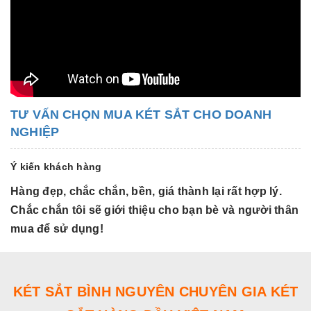
TƯ VẤN CHỌN MUA KÉT SẮT CHO DOANH
NGHIỆP
Ý kiến khách hàng
Hàng đẹp, chắc chắn, bền, giá thành lại rất hợp lý.
H
Chắc chắn tôi sẽ giới thiệu cho bạn bè và người thân
C
mua để sử dụng!
m
KÉT SẮT BÌNH NGUYÊN CHUYÊN GIA KÉT