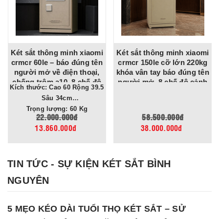
Két sắt thông minh xiaomi
Két sắt thông minh xiaomi
crmcr 60le – báo đúng tên
crmcr 150le cỡ lớn 220kg
người mở về điện thoại,
khóa vân tay báo đúng tên
chống trộm a10, 8 chế độ
người mở, 8 chế độ cảnh
Kích thước: Cao 60 Rộng 39.5
cảnh báo điện thoại
báo về điện thoại
Sâu 34cm
Trọng lượng: 60 Kg
22.000.000đ
58.500.000đ
13.860.000đ
38.000.000đ
TIN TỨC - SỰ KIỆN KÉT SẮT BÌNH
NGUYÊN
5 MẸO KÉO DÀI TUỔI THỌ KÉT SẮT – SỬ