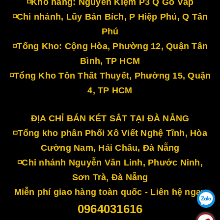
◽Kho hàng: Nguyễn Kiệm P3 Q Gò Vấp
◽Chi nhánh, Lũy Bán Bích, P Hiệp Phú, Q Tân
Phú
◽Tổng Kho: Cộng Hòa, Phường 12, Quận Tân
Bình, TP HCM
◽Tổng Kho Tôn Thất Thuyết, Phường 15, Quận
4, TP HCM
ĐỊA CHỈ BÁN KÉT SẮT TẠI ĐÀ NẴNG
◽Tổng kho phân Phối Xô Viết Nghệ Tĩnh, Hòa
Cường Nam, Hải Châu, Đà Nẵng
◽Chi nhánh Nguyễn Văn Linh, Phước Ninh,
Sơn Trà, Đà Nẵng
Miễn phí giao hàng toàn quốc - Liên hệ ngay
0964031616