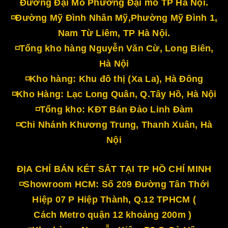
Đường Đại Mỗ Phường Đại mỗ TP Hà Nội.
◽Đường Mỹ Đình Nhân Mỹ,Phường Mỹ Đình 1,
Nam Từ Liêm, TP Hà Nội.
◽Tổng kho hàng Nguyễn Văn Cừ, Long Biên,
Hà Nội
◽Kho hàng: Khu đô thị (Xa La), Hà Đông
◽Kho Hàng: Lạc Long Quân, Q.Tây Hồ, Hà Nội
◽Tổng kho: KĐT Bán Đảo Linh Đàm
◽Chi Nhánh Khương Trung, Thanh Xuân, Hà
Nội
ĐỊA CHỈ BÁN KÉT SẮT TẠI TP HỒ CHÍ MINH
◽Showroom HCM: Số 209 Đường Tân Thới
Hiệp 07 P Hiệp Thành, Q.12 TPHCM (
Cách Metro quận 12 khoảng 200m )