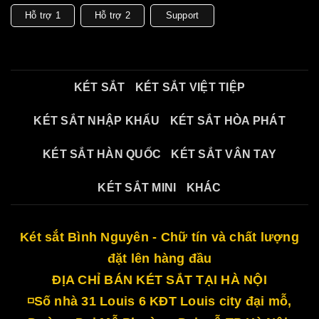
Hỗ trợ 1
Hỗ trợ 2
Support
KÉT SẮT
KÉT SẮT VIỆT TIỆP
KÉT SẮT NHẬP KHẨU
KÉT SẮT HÒA PHÁT
KÉT SẮT HÀN QUỐC
KÉT SẮT VÂN TAY
KÉT SẮT MINI
KHÁC
Két sắt Bình Nguyên - Chữ tín và chất lượng
đặt lên hàng đầu
ĐỊA CHỈ BÁN KÉT SẮT TẠI HÀ NỘI
◽Số nhà 31 Louis 6 KĐT Louis city đại mỗ,