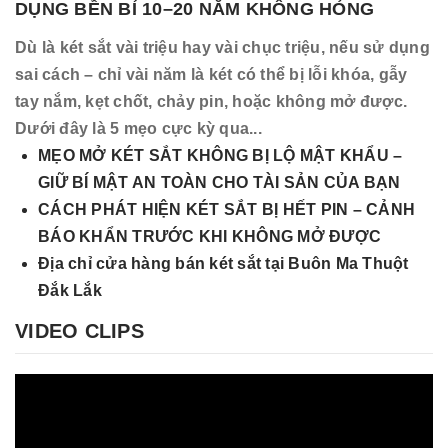
DỤNG BỀN BỈ 10–20 NĂM KHÔNG HỎNG
Dù là két sắt vài triệu hay vài chục triệu, nếu sử dụng
sai cách – chỉ vài năm là két có thể bị lỗi khóa, gẫy
tay nắm, kẹt chốt, chảy pin, hoặc không mở được.
Dưới đây là 5 mẹo cực kỳ qua...
MẸO MỞ KÉT SẮT KHÔNG BỊ LỘ MẬT KHẨU –
GIỮ BÍ MẬT AN TOÀN CHO TÀI SẢN CỦA BẠN
CÁCH PHÁT HIỆN KÉT SẮT BỊ HẾT PIN – CẢNH
BÁO KHẨN TRƯỚC KHI KHÔNG MỞ ĐƯỢC
Địa chỉ cửa hàng bán két sắt tại Buôn Ma Thuột
Đắk Lắk
VIDEO CLIPS