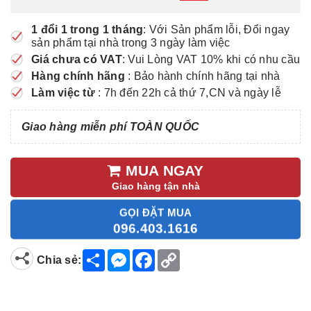
1 đổi 1 trong 1 tháng
: Với Sản phẩm lỗi, Đổi ngay
sản phẩm tại nhà trong 3 ngày làm việc
Giá chưa có VAT
: Vui Lòng VAT 10% khi có nhu cầu
Hàng chính hãng
: Bảo hành chính hãng tại nhà
Làm việc từ
: 7h đến 22h cả thứ 7,CN và ngày lễ
Giao hàng miễn phí TOÀN QUỐC
MUA NGAY
Giao hàng tận nhà
GỌI ĐẶT MUA
096.403.1616
S
M
F
C
Chia sẻ:
h
e
a
o
a
s
c
p
r
s
e
y
e
e
b
L
n
o
i