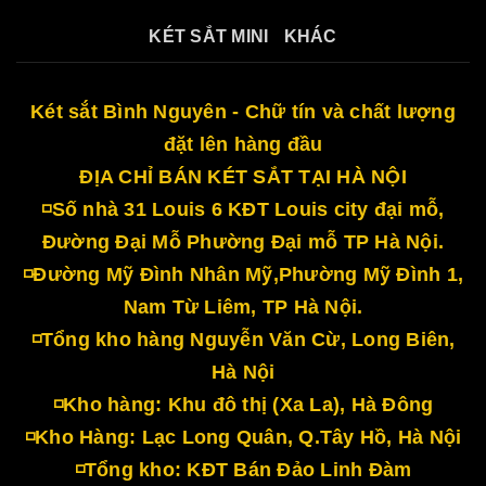
KÉT SẮT MINI
KHÁC
Két sắt Bình Nguyên - Chữ tín và chất lượng
đặt lên hàng đầu
ĐỊA CHỈ BÁN KÉT SẮT TẠI HÀ NỘI
◽Số nhà 31 Louis 6 KĐT Louis city đại mỗ,
Đường Đại Mỗ Phường Đại mỗ TP Hà Nội.
◽Đường Mỹ Đình Nhân Mỹ,Phường Mỹ Đình 1,
Nam Từ Liêm, TP Hà Nội.
◽Tổng kho hàng Nguyễn Văn Cừ, Long Biên,
Hà Nội
◽Kho hàng: Khu đô thị (Xa La), Hà Đông
◽Kho Hàng: Lạc Long Quân, Q.Tây Hồ, Hà Nội
◽Tổng kho: KĐT Bán Đảo Linh Đàm