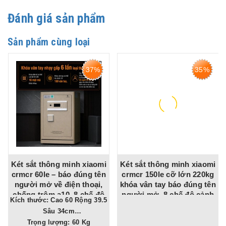
Đánh giá sản phẩm
Sản phẩm cùng loại
37%
35%
hông minh xiaomi
Két sắt thông minh xiaomi
Két sắt bo
e – báo đúng tên
crmcr 150le cỡ lớn 220kg
nhập khẩu
 về điện thoại,
khóa vân tay báo đúng tên
vân tay ap
m a10, 8 chế độ
người mở, 8 chế độ cảnh
trộm cho gia
.5
Kích thước: Cao 100 Rộng 54
áo điện thoại
báo về điện thoại
tiệ
âu 34cm
Sâu
Trọng lượng: 60 Kg