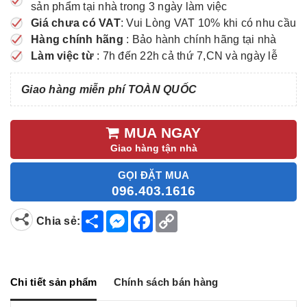
sản phẩm tại nhà trong 3 ngày làm việc
Giá chưa có VAT
: Vui Lòng VAT 10% khi có nhu cầu
Hàng chính hãng
: Bảo hành chính hãng tại nhà
Làm việc từ
: 7h đến 22h cả thứ 7,CN và ngày lễ
Giao hàng miễn phí TOÀN QUỐC
MUA NGAY
Giao hàng tận nhà
GỌI ĐẶT MUA
096.403.1616
S
M
F
C
Chia sẻ:
h
e
a
o
a
s
c
p
r
s
e
y
e
e
b
L
n
o
i
g
o
n
Chi tiết sản phẩm
Chính sách bán hàng
e
k
k
r