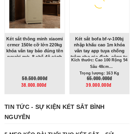
Két sắt thông minh xiaomi
Két sắt bofa bf-v-100bj
crmcr 150le cỡ lớn 220kg
nhập khẩu cao 1m khóa
khóa vân tay báo đúng tên
vân tay app tuya chống
người mở, 8 chế độ cảnh
trộm cho gia đình, công ty,
Kích thước: Cao 100 Rộng 54
báo về điện thoại
tiệm vàng
Sâu 48cm
Trọng lượng: 163 Kg
58.500.000đ
65.000.000đ
38.000.000đ
39.000.000đ
TIN TỨC - SỰ KIỆN KÉT SẮT BÌNH
NGUYÊN