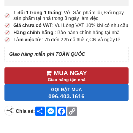
1 đổi 1 trong 1 tháng
: Với Sản phẩm lỗi, Đổi ngay
sản phẩm tại nhà trong 3 ngày làm việc
Giá chưa có VAT
: Vui Lòng VAT 10% khi có nhu cầu
Hàng chính hãng
: Bảo hành chính hãng tại nhà
Làm việc từ
: 7h đến 22h cả thứ 7,CN và ngày lễ
Giao hàng miễn phí TOÀN QUỐC
MUA NGAY
Giao hàng tận nhà
GỌI ĐẶT MUA
096.403.1616
S
M
F
C
Chia sẻ:
h
e
a
o
a
s
c
p
r
s
e
y
e
e
b
L
n
o
i