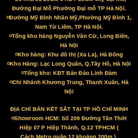
Đường Đại Mỗ Phường Đại mỗ TP Hà Nội.
◽Đường Mỹ Đình Nhân Mỹ,Phường Mỹ Đình 1,
Nam Từ Liêm, TP Hà Nội.
◽Tổng kho hàng Nguyễn Văn Cừ, Long Biên,
Hà Nội
◽Kho hàng: Khu đô thị (Xa La), Hà Đông
◽Kho Hàng: Lạc Long Quân, Q.Tây Hồ, Hà Nội
◽Tổng kho: KĐT Bán Đảo Linh Đàm
◽Chi Nhánh Khương Trung, Thanh Xuân, Hà
Nội
ĐỊA CHỈ BÁN KÉT SẮT TẠI TP HỒ CHÍ MINH
◽Showroom HCM: Số 209 Đường Tân Thới
Hiệp 07 P Hiệp Thành, Q.12 TPHCM (
Cách Metro quận 12 khoảng 200m )