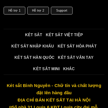
Hỗ trợ 1
Hỗ trợ 2
Support
KÉT SẮT
KÉT SẮT VIỆT TIỆP
KÉT SẮT NHẬP KHẨU
KÉT SẮT HÒA PHÁT
KÉT SẮT HÀN QUỐC
KÉT SẮT VÂN TAY
KÉT SẮT MINI
KHÁC
Két sắt Bình Nguyên - Chữ tín và chất lượng
đặt lên hàng đầu
ĐỊA CHỈ BÁN KÉT SẮT TẠI HÀ NỘI
◽Số nhà 31 Louis 6 KĐT Louis city đại mỗ,