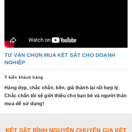
TƯ VẤN CHỌN MUA KÉT SẮT CHO DOANH
NGHIỆP
Ý kiến khách hàng
Hàng đẹp, chắc chắn, bền, giá thành lại rất hợp lý.
H
Chắc chắn tôi sẽ giới thiệu cho bạn bè và người thân
C
mua để sử dụng!
m
KÉT SẮT BÌNH NGUYÊN CHUYÊN GIA KÉT