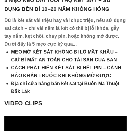
5 MẸO KÉO DÀI TUỔI THỌ KÉT SẮT – SỬ
DỤNG BỀN BỈ 10–20 NĂM KHÔNG HỎNG
Dù là két sắt vài triệu hay vài chục triệu, nếu sử dụng
sai cách – chỉ vài năm là két có thể bị lỗi khóa, gẫy
tay nắm, kẹt chốt, chảy pin, hoặc không mở được.
Dưới đây là 5 mẹo cực kỳ qua...
MẸO MỞ KÉT SẮT KHÔNG BỊ LỘ MẬT KHẨU –
GIỮ BÍ MẬT AN TOÀN CHO TÀI SẢN CỦA BẠN
CÁCH PHÁT HIỆN KÉT SẮT BỊ HẾT PIN – CẢNH
BÁO KHẨN TRƯỚC KHI KHÔNG MỞ ĐƯỢC
Địa chỉ cửa hàng bán két sắt tại Buôn Ma Thuột
Đắk Lắk
VIDEO CLIPS