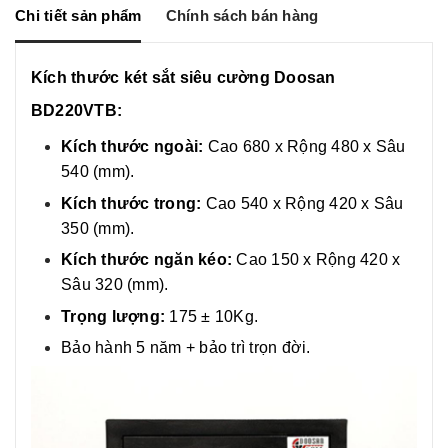
g
o
n
Chi tiết sản phẩm
Chính sách bán hàng
e
k
k
r
Kích thước két sắt siêu cường Doosan
BD220VTB:
Kích thước ngoài:
Cao 680 x Rộng 480 x Sâu
540 (mm).
Kích thước trong:
Cao 540 x Rộng 420 x Sâu
350 (mm).
Kích thước ngăn kéo:
Cao 150 x Rộng 420 x
Sâu 320 (mm).
Trọng lượng:
175 ± 10Kg.
Bảo hành 5 năm + bảo trì trọn đời.