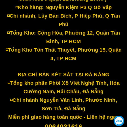
◽Kho hàng: Nguyễn Kiệm P3 Q Gò Vấp
◽Chi nhánh, Lũy Bán Bích, P Hiệp Phú, Q Tân
Phú
◽Tổng Kho: Cộng Hòa, Phường 12, Quận Tân
Bình, TP HCM
◽Tổng Kho Tôn Thất Thuyết, Phường 15, Quận
4, TP HCM
ĐỊA CHỈ BÁN KÉT SẮT TẠI ĐÀ NẴNG
◽Tổng kho phân Phối Xô Viết Nghệ Tĩnh, Hòa
Cường Nam, Hải Châu, Đà Nẵng
◽Chi nhánh Nguyễn Văn Linh, Phước Ninh,
Sơn Trà, Đà Nẵng
Miễn phí giao hàng toàn quốc - Liên hệ ngay
0964031616