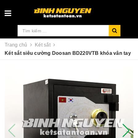
Trang chủ
Két sắt
Két sắt siêu cường Doosan BD220VTB khóa vân tay