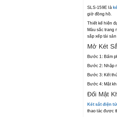
SLS-159E là
k
giờ đồng hồ.
Thiết kế hiện đ
Màu sắc trang n
sắp xếp tài sản
Mở Két Sắ
Bước 1: Bấm ph
Bước 2: Nhập m
Bước 3: Kết th
Bước 4: Mật kh
Đổi Mật K
Két sắt điện t
thao tác được 