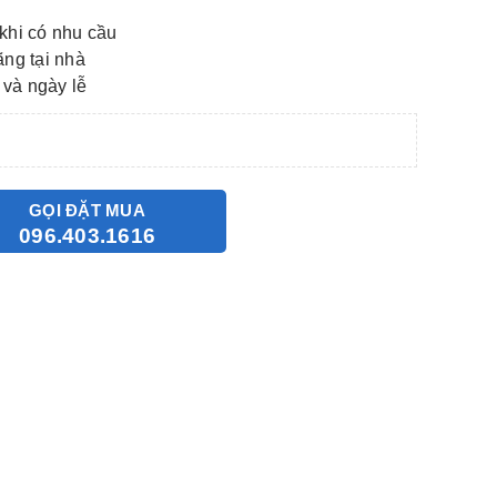
khi có nhu cầu
ãng tại nhà
 và ngày lễ
GỌI ĐẶT MUA
096.403.1616