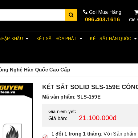
Gọi Mua Hàng
096.403.1616
Giỏ 
 NHẬP KHẨU
KÉT SẮT HÒA PHÁT
KÉT SẮT HÀN QUỐC
Công Nghệ Hàn Quốc Cao Cấp
KÉT SẮT SOLID SLS-159E CÔ
Mã sản phẩm: SLS-159E
Giá niêm yết:
21.100.000đ
Giá bán:
1 đổi 1 trong 1 tháng
: Với Sản phẩm 