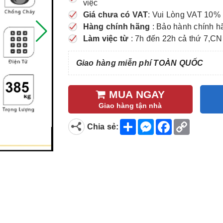
việc
Giá chưa có VAT
: Vui Lòng VAT 10% 
Hàng chính hãng
: Bảo hành chính h
Làm việc từ
: 7h đến 22h cả thứ 7,CN
Giao hàng miễn phí TOÀN QUỐC
MUA NGAY
Giao hàng tận nhà
S
M
F
C
Chia sẻ:
h
e
a
o
a
s
c
p
r
s
e
y
e
e
b
L
n
o
i
g
o
n
e
k
k
r