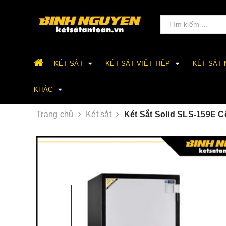
KÉT SẮT
KÉT SẮT VIỆT TIỆP
KÉT SẮT
KHÁC
Trang chủ
Két sắt
Két Sắt Solid SLS-159E 