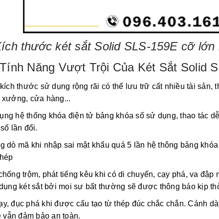
ích thước két sắt Solid SLS-159E cỡ lớn
Tính Năng Vượt Trội Của Két Sắt Solid
kích thước sử dụng rộng rãi có thể lưu trữ cất nhiều tài sản, t
 xưởng, cửa hàng...
g hệ thống khóa điện tử bảng khóa số sử dụng, thao tác dễ d
số lần đổi.
g dò mã khi nhập sai mật khẩu quá 5 lần hệ thông bảng khóa
phép
chống trộm, phát tiếng kêu khi có di chuyển, cạy phá, va đ
dụng két sắt bởi mọi sự bất thường sẽ được thông báo kịp thờ
y, đục phá khi được cấu tạo từ thép đúc chắc chắn. Cánh dày
lề vẫn đảm bảo an toàn.