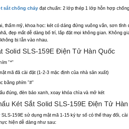
ét sắt chống cháy
đạt chuẩn: 2 lớp thép 1 lớp hỗn hợp chống
ại, thẩm mỹ, khoa học: két có dáng đứng vuông vắn, sơn tĩnh đ
hã, đẹp mắt dễ dàng bố trí, lắp đặt mọi không gian. Không gia
 không bị lẫn vào nhau.
t Solid SLS-159E Điện Tử Hàn Quốc
ím "*"
ật mã đã cài đặt (1-2-3 mặc định của nhà sản xuất)
úc bằng phím "#"
ẩu đúng, đèn báo xanh, xoay khóa chìa và mở két
hẩu Két Sắt Solid SLS-159E Điện Tử Hà
ử
SLS-159E sử dụng mật mã 1-15 ký tự số có thể thay đổi, cài đ
thực hiện dễ dàng như sau: