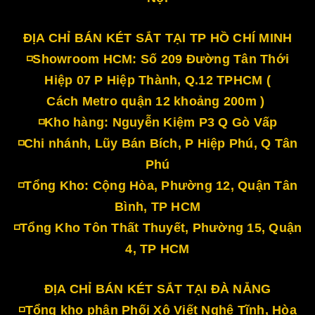
ĐỊA CHỈ BÁN KÉT SẮT TẠI TP HỒ CHÍ MINH
◽Showroom HCM: Số 209 Đường Tân Thới
Hiệp 07 P Hiệp Thành, Q.12 TPHCM (
Cách Metro quận 12 khoảng 200m )
◽Kho hàng: Nguyễn Kiệm P3 Q Gò Vấp
◽Chi nhánh, Lũy Bán Bích, P Hiệp Phú, Q Tân
Phú
◽Tổng Kho: Cộng Hòa, Phường 12, Quận Tân
Bình, TP HCM
◽Tổng Kho Tôn Thất Thuyết, Phường 15, Quận
4, TP HCM
ĐỊA CHỈ BÁN KÉT SẮT TẠI ĐÀ NẴNG
◽Tổng kho phân Phối Xô Viết Nghệ Tĩnh, Hòa