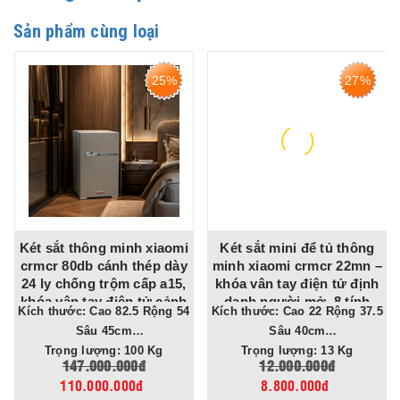
Sản phẩm cùng loại
25%
27%
Két sắt thông minh xiaomi
Két sắt mini để tủ thông
crmcr 80db cánh thép dày
minh xiaomi crmcr 22mn –
24 ly chống trộm cấp a15,
khóa vân tay điện tử định
khóa vân tay điện tử cảnh
danh người mở, 8 tính
Kích thước: Cao 82.5 Rộng 54
Kích thước: Cao 22 Rộng 37.5
báo điện thoại
năng cảnh báo điện thoại
Sâu 45cm
Sâu 40cm
Trọng lượng: 100 Kg
Trọng lượng: 13 Kg
147.000.000đ
12.000.000đ
110.000.000đ
8.800.000đ