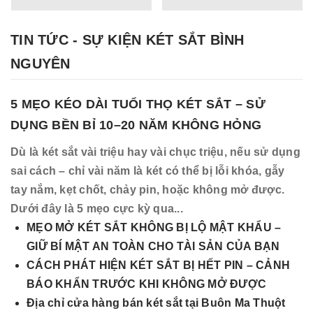
TIN TỨC - SỰ KIỆN KÉT SẮT BÌNH
NGUYÊN
5 MẸO KÉO DÀI TUỔI THỌ KÉT SẮT – SỬ
DỤNG BỀN BỈ 10–20 NĂM KHÔNG HỎNG
Dù là két sắt vài triệu hay vài chục triệu, nếu sử dụng
sai cách – chỉ vài năm là két có thể bị lỗi khóa, gẫy
tay nắm, kẹt chốt, chảy pin, hoặc không mở được.
Dưới đây là 5 mẹo cực kỳ qua...
MẸO MỞ KÉT SẮT KHÔNG BỊ LỘ MẬT KHẨU –
GIỮ BÍ MẬT AN TOÀN CHO TÀI SẢN CỦA BẠN
CÁCH PHÁT HIỆN KÉT SẮT BỊ HẾT PIN – CẢNH
BÁO KHẨN TRƯỚC KHI KHÔNG MỞ ĐƯỢC
Địa chỉ cửa hàng bán két sắt tại Buôn Ma Thuột