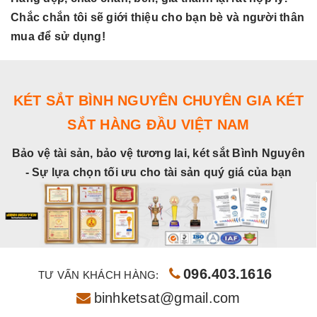
Chắc chắn tôi sẽ giới thiệu cho bạn bè và người thân
C
mua để sử dụng!
m
KÉT SẮT BÌNH NGUYÊN CHUYÊN GIA KÉT
SẮT HÀNG ĐẦU VIỆT NAM
Bảo vệ tài sản, bảo vệ tương lai, két sắt Bình Nguyên
- Sự lựa chọn tối ưu cho tài sản quý giá của bạn
096.403.1616
TƯ VẤN KHÁCH HÀNG:
binhketsat@gmail.com