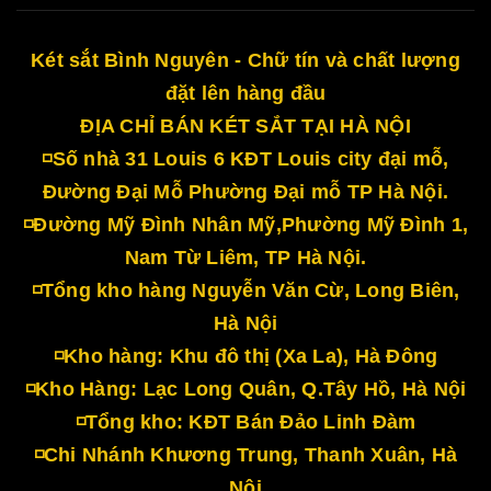
Két sắt Bình Nguyên - Chữ tín và chất lượng
đặt lên hàng đầu
ĐỊA CHỈ BÁN KÉT SẮT TẠI HÀ NỘI
◽Số nhà 31 Louis 6 KĐT Louis city đại mỗ,
Đường Đại Mỗ Phường Đại mỗ TP Hà Nội.
◽Đường Mỹ Đình Nhân Mỹ,Phường Mỹ Đình 1,
Nam Từ Liêm, TP Hà Nội.
◽Tổng kho hàng Nguyễn Văn Cừ, Long Biên,
Hà Nội
◽Kho hàng: Khu đô thị (Xa La), Hà Đông
◽Kho Hàng: Lạc Long Quân, Q.Tây Hồ, Hà Nội
◽Tổng kho: KĐT Bán Đảo Linh Đàm
◽Chi Nhánh Khương Trung, Thanh Xuân, Hà
Nội