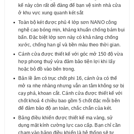
kế này còn rất dễ đàng để bạn vệ sinh nhà cửa
ở khu vực xung quanh két sắt
Toàn bộ két được phủ 4 lớp sơn NANO công
nghệ cao bóng mịn, kháng khuẩn chống bám bụi
bẩn. Đặc biệt lớp sơn này có khả năng chống
xước, chống han gỉ và bền màu theo thời gian.
Cánh cửa được thiết kế với góc mở 150 độ vừa
hợp phong thuỷ vừa đảm bảo tiện lợi khi lấy
hoặc bỏ đồ vào bên trong.
Bản lề âm có trục chốt phi 16, cánh ửa có thể
mở ra nhẹ nhàng nhưng vẫn an tâm không sợ bị
cạy phá, khoan cắt. Cánh cửa được thiết kế với
chốt khoá 4 chiều bao gồm 5 chốt đặc mỗi bên
để đảm bảo độ an toàn, chắc chắn của két.
Bảng điều khiển được thiết kế mạ vàng, sử
dụng mặt kính cường lực cao cấp. Bạn chỉ cần
chạm vào bảng điều khiển là hệ thống sẽ tự