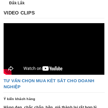
Đắk Lắk
VIDEO CLIPS
TƯ VẤN CHỌN MUA KÉT SẮT CHO DOANH
NGHIỆP
Ý kiến khách hàng
Hàng đẹp, chắc chắn, bền, giá thành lại rất hợp lý.
H