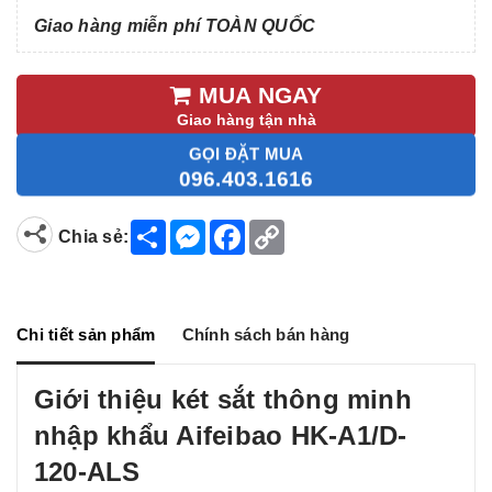
Giao hàng miễn phí TOÀN QUỐC
MUA NGAY
Giao hàng tận nhà
GỌI ĐẶT MUA
096.403.1616
S
M
F
C
Chia sẻ:
h
e
a
o
a
s
c
p
r
s
e
y
e
e
b
L
n
o
i
g
o
n
Chi tiết sản phẩm
Chính sách bán hàng
e
k
k
r
Giới thiệu két sắt thông minh
nhập khẩu Aifeibao HK-A1/D-
120-ALS