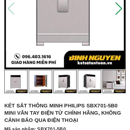
KÉT SẮT THÔNG MINH PHILIPS SBX701-5B0
MINI VÂN TAY ĐIỆN TỬ CHÍNH HÃNG, KHÔNG
CẢNH BÁO QUA ĐIỆN THOẠI
Mã sản phẩm: SBX701-5B0