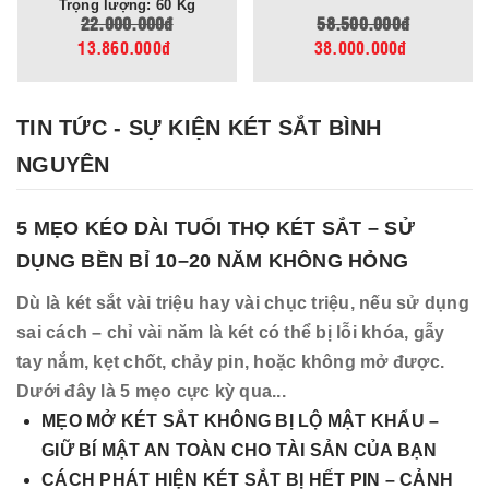
Trọng lượng: 163 Kg
58.500.000đ
65.000.000đ
38.000.000đ
39.000.000đ
TIN TỨC - SỰ KIỆN KÉT SẮT BÌNH
NGUYÊN
5 MẸO KÉO DÀI TUỔI THỌ KÉT SẮT – SỬ
DỤNG BỀN BỈ 10–20 NĂM KHÔNG HỎNG
Dù là két sắt vài triệu hay vài chục triệu, nếu sử dụng
sai cách – chỉ vài năm là két có thể bị lỗi khóa, gẫy
tay nắm, kẹt chốt, chảy pin, hoặc không mở được.
Dưới đây là 5 mẹo cực kỳ qua...
MẸO MỞ KÉT SẮT KHÔNG BỊ LỘ MẬT KHẨU –
GIỮ BÍ MẬT AN TOÀN CHO TÀI SẢN CỦA BẠN
CÁCH PHÁT HIỆN KÉT SẮT BỊ HẾT PIN – CẢNH