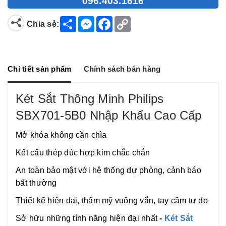
096.403.1616
S
M
F
C
Chia sẻ:
h
e
a
o
a
s
c
p
r
s
e
y
e
e
b
L
n
o
i
g
o
n
Chi tiết sản phẩm
Chính sách bán hàng
e
k
k
r
Két Sắt Thông Minh Philips
SBX701-5B0 Nhập Khẩu Cao Cấp
Mở khóa không cần chìa
Kết cấu thép đúc hợp kim chắc chắn
An toàn bảo mật với hệ thống dự phòng, cảnh báo
bất thường
Thiết kế hiện đại, thẩm mỹ vuông vắn, tay cầm tự do
Sở hữu những tính năng hiện đại nhất
-
Két Sắt