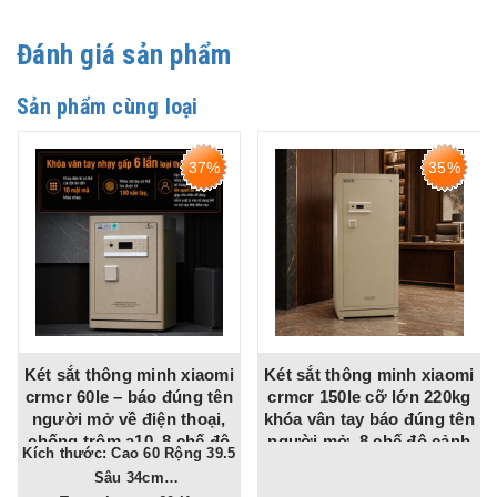
Đánh giá sản phẩm
Sản phẩm cùng loại
35%
40%
Két sắt thông minh xiaomi
Két sắt bofa bf-v-100bj
crmcr 150le cỡ lớn 220kg
nhập khẩu cao 1m khóa
khóa vân tay báo đúng tên
vân tay app tuya chống
người mở, 8 chế độ cảnh
trộm cho gia đình, công ty,
Kích thước: Cao 100 Rộng 54
báo về điện thoại
tiệm vàng
Sâu 48cm