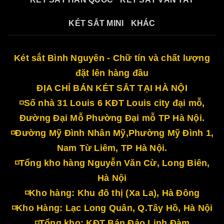
KÉT SẮT MINI
KHÁC
Két sắt Bình Nguyên - Chữ tín và chất lượng
đặt lên hàng đầu
ĐỊA CHỈ BÁN KÉT SẮT TẠI HÀ NỘI
◽Số nhà 31 Louis 6 KĐT Louis city đại mỗ,
Đường Đại Mỗ Phường Đại mỗ TP Hà Nội.
◽Đường Mỹ Đình Nhân Mỹ,Phường Mỹ Đình 1,
Nam Từ Liêm, TP Hà Nội.
◽Tổng kho hàng Nguyễn Văn Cừ, Long Biên,
Hà Nội
◽Kho hàng: Khu đô thị (Xa La), Hà Đông
◽Kho Hàng: Lạc Long Quân, Q.Tây Hồ, Hà Nội
◽Tổng kho: KĐT Bán Đảo Linh Đàm