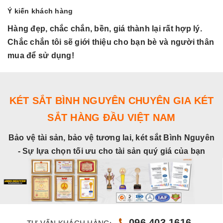
Ý kiến khách hàng
Hàng đẹp, chắc chắn, bền, giá thành lại rất hợp lý.
H
Chắc chắn tôi sẽ giới thiệu cho bạn bè và người thân
C
mua để sử dụng!
m
KÉT SẮT BÌNH NGUYÊN CHUYÊN GIA KÉT
SẮT HÀNG ĐẦU VIỆT NAM
Bảo vệ tài sản, bảo vệ tương lai, két sắt Bình Nguyên
- Sự lựa chọn tối ưu cho tài sản quý giá của bạn
096.403.1616