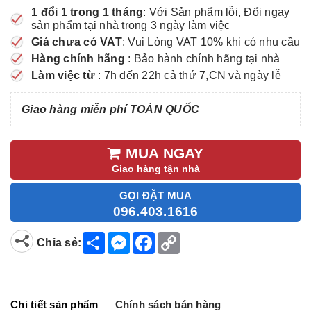
1 đổi 1 trong 1 tháng
: Với Sản phẩm lỗi, Đổi ngay
sản phẩm tại nhà trong 3 ngày làm việc
Giá chưa có VAT
: Vui Lòng VAT 10% khi có nhu cầu
Hàng chính hãng
: Bảo hành chính hãng tại nhà
Làm việc từ
: 7h đến 22h cả thứ 7,CN và ngày lễ
Giao hàng miễn phí TOÀN QUỐC
MUA NGAY
Giao hàng tận nhà
GỌI ĐẶT MUA
096.403.1616
S
M
F
C
Chia sẻ:
h
e
a
o
a
s
c
p
r
s
e
y
e
e
b
L
n
o
i
g
o
n
Chi tiết sản phẩm
Chính sách bán hàng