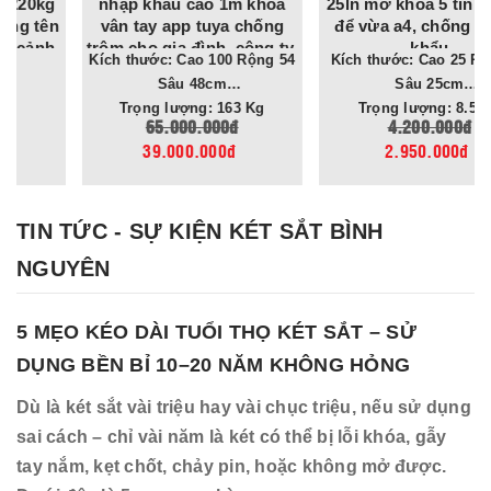
nhập khẩu cao 1m khóa
25ln mở khóa 5 tính năng,
vân tay app tuya chống
để vừa a4, chống lộ mật
trộm cho gia đình, công ty,
khẩu
Kích thước: Cao 100 Rộng 54
Kích thước: Cao 25 Rộng 35
tiệm vàng
Sâu 48cm
Sâu 25cm
Trọng lượng: 163 Kg
Trọng lượng: 8.5 Kg
65.000.000đ
4.200.000đ
39.000.000đ
2.950.000đ
TIN TỨC - SỰ KIỆN KÉT SẮT BÌNH
NGUYÊN
5 MẸO KÉO DÀI TUỔI THỌ KÉT SẮT – SỬ
DỤNG BỀN BỈ 10–20 NĂM KHÔNG HỎNG
Dù là két sắt vài triệu hay vài chục triệu, nếu sử dụng
sai cách – chỉ vài năm là két có thể bị lỗi khóa, gẫy
tay nắm, kẹt chốt, chảy pin, hoặc không mở được.