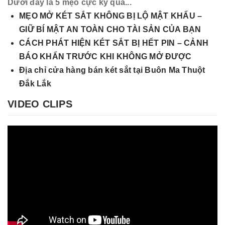
Dưới đây là 5 mẹo cực kỳ qua...
MẸO MỞ KÉT SẮT KHÔNG BỊ LỘ MẬT KHẨU –
GIỮ BÍ MẬT AN TOÀN CHO TÀI SẢN CỦA BẠN
CÁCH PHÁT HIỆN KÉT SẮT BỊ HẾT PIN – CẢNH
BÁO KHẨN TRƯỚC KHI KHÔNG MỞ ĐƯỢC
Địa chỉ cửa hàng bán két sắt tại Buôn Ma Thuột
Đắk Lắk
VIDEO CLIPS