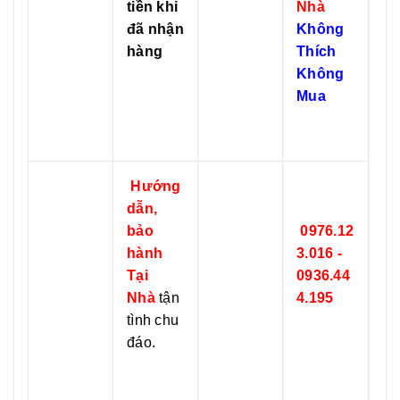
tiền khi
Nhà
đã nhận
Không
hàng
Thích
Không
Mua
Hướng
dẫn,
bảo
0976.12
hành
3.016 -
Tại
0936.44
Nhà
tận
4.195
tình chu
đáo.