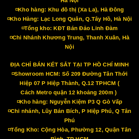
Hà Nội
◽Kho hàng: Khu đô thị (Xa La), Hà Đông
◽Kho Hàng: Lạc Long Quân, Q.Tây Hồ, Hà Nội
◽Tổng kho: KĐT Bán Đảo Linh Đàm
◽Chi Nhánh Khương Trung, Thanh Xuân, Hà
Nội
ĐỊA CHỈ BÁN KÉT SẮT TẠI TP HỒ CHÍ MINH
◽Showroom HCM: Số 209 Đường Tân Thới
Hiệp 07 P Hiệp Thành, Q.12 TPHCM (
Cách Metro quận 12 khoảng 200m )
◽Kho hàng: Nguyễn Kiệm P3 Q Gò Vấp
◽Chi nhánh, Lũy Bán Bích, P Hiệp Phú, Q Tân
Phú
◽Tổng Kho: Cộng Hòa, Phường 12, Quận Tân