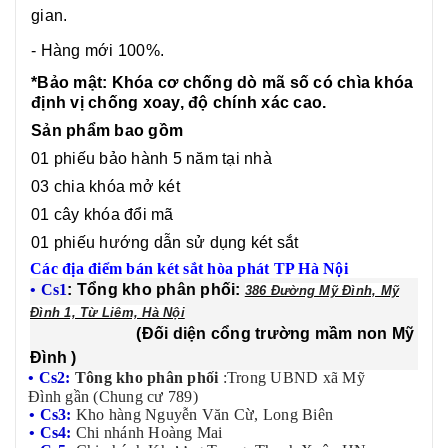
gian.
- Hàng mới 100%.
*Bảo mật: Khóa cơ chống dò mã số có chìa khóa
định vị chống xoay, độ chính xác cao.
Sản phẩm bao gồm
01 phiếu bảo hành 5 năm tại nhà
03 chia khóa mở két
01 cây khóa đổi mã
01 phiếu hướng dẫn sử dụng két sắt
Các địa điểm bán két sắt hòa phát TP Hà Nội
• Cs1
: Tổng kho phân phối:
386 Đường Mỹ Đình, Mỹ
Đình 1, Từ Liêm, Hà Nội
(Đối diện cổng trường mầm non Mỹ
Đình )
• Cs2:
Tông kho phân phối
:
Trong UBND xã Mỹ
Đình gần (Chung cư 789)
• Cs3:
Kho hàng Nguyễn Văn Cừ, Long Biên
• Cs4:
Chi nhánh Hoàng Mai