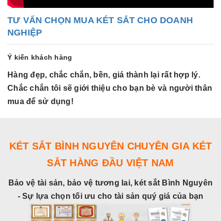
TƯ VẤN CHỌN MUA KÉT SẮT CHO DOANH
NGHIỆP
Ý kiến khách hàng
Hàng đẹp, chắc chắn, bền, giá thành lại rất hợp lý.
H
Chắc chắn tôi sẽ giới thiệu cho bạn bè và người thân
C
mua để sử dụng!
m
KÉT SẮT BÌNH NGUYÊN CHUYÊN GIA KÉT
SẮT HÀNG ĐẦU VIỆT NAM
Bảo vệ tài sản, bảo vệ tương lai, két sắt Bình Nguyên
- Sự lựa chọn tối ưu cho tài sản quý giá của bạn