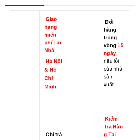
e
k
k
r
Giao
Đổi
hàng
hàng
miễn
trong
phí Tại
vòng
15
Nhà
ngày
nếu lỗi
Hà Nội
của nhà
& Hồ
sản
Chí
xuất.
Minh
Kiểm
Tra Hàn
Chỉ trả
g Tại