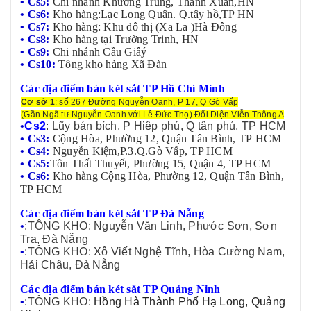
• Cs5:
Chi nhánh Khương Trung, Thanh Xuân,HN
• Cs6:
Kho hàng:Lạc Long Quân. Q.tây hồ,TP HN
• Cs7:
Kho hàng: Khu đô thị (Xa La )Hà Đông
• Cs8:
Kho hàng tại Trường Trinh, HN
• Cs9:
Chi nhánh Cầu Giâý
• Cs10:
Tông kho hàng Xã Đàn
Các địa điểm bán két sắt TP Hồ Chí Mình
Cơ sở 1
: số 267 Đường Nguyễn Oanh, P 17, Q Gò Vấp
(Gần Ngã tư Nguyễn Oanh với Lê Đức Thọ) Đối Diện Viễn Thông A
•
Cs2
: Lũy bán bích, P Hiệp phú, Q tân phú, TP HCM
• Cs3:
Cộng Hòa, Phường 12, Quận Tân Bình, TP HCM
• Cs4:
Nguyễn Kiệm,P.3.Q.Gò Vấp, TP HCM
• Cs5:
Tôn Thất Thuyết, Phường 15, Quận 4, TP HCM
• Cs6:
Kho hàng Cộng Hòa, Phường 12, Quận Tân Bình,
TP HCM
Các địa điểm bán két sắt TP Đà Nẵng
•
:TÔNG KHO: Nguyễn Văn Linh, Phước Sơn, Sơn
Tra, Đà Nẵng
•
:TÔNG KHO: Xô Viết Nghệ Tĩnh, Hòa Cường Nam,
Hải Châu, Đà Nẵng
Các địa điểm bán két sắt TP Quảng Ninh
•
:TÔNG KHO:
Hồng Hà Thành Phố Hạ Long, Quảng