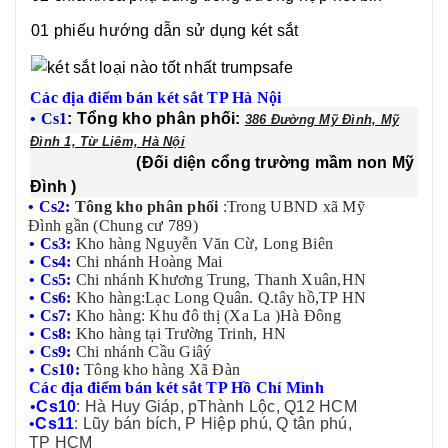
01 phiếu hướng dẫn sử dụng két sắt
Các địa điểm bán két sắt TP Hà Nội
• Cs1
: Tổng kho phân phối:
386 Đường Mỹ Đình, Mỹ
Đình 1, Từ Liêm, Hà Nội
(Đối diện cổng trường mầm non Mỹ
Đình )
• Cs2:
Tông kho phân phối
:
Trong UBND xã Mỹ
Đình gần (Chung cư 789)
• Cs3:
Kho hàng Nguyễn Văn Cừ, Long Biên
• Cs4:
Chi nhánh Hoàng Mai
• Cs5:
Chi nhánh Khương Trung, Thanh Xuân,HN
• Cs6:
Kho hàng:Lạc Long Quân. Q.tây hồ,TP HN
• Cs7:
Kho hàng: Khu đô thị (Xa La )Hà Đông
• Cs8:
Kho hàng tại Trường Trinh, HN
• Cs9:
Chi nhánh Cầu Giâý
• Cs10:
Tông kho hàng Xã Đàn
Các địa điểm bán két sắt TP Hồ Chí Mình
•
Cs10
: Hà Huy Giáp, pThành Lộc, Q12 HCM
•
Cs11
: Lũy bán bích, P Hiệp phú, Q tân phú,
TP HCM