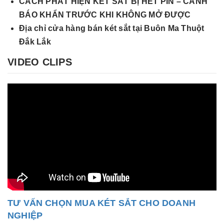
CÁCH PHÁT HIỆN KÉT SẮT BỊ HẾT PIN – CẢNH
BÁO KHẨN TRƯỚC KHI KHÔNG MỞ ĐƯỢC
Địa chỉ cửa hàng bán két sắt tại Buôn Ma Thuột
Đắk Lắk
VIDEO CLIPS
TƯ VẤN CHỌN MUA KÉT SẮT CHO DOANH
NGHIỆP