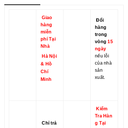
e
k
k
r
Giao
Đổi
hàng
hàng
miễn
trong
phí Tại
vòng
15
Nhà
ngày
nếu lỗi
Hà Nội
của nhà
& Hồ
sản
Chí
xuất.
Minh
Kiểm
Tra Hàn
Chỉ trả
g Tại