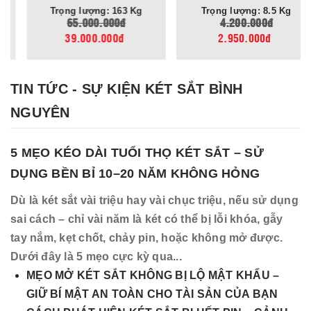
Trọng lượng: 163 Kg
Trọng lượng: 8.5 Kg
65.000.000đ
4.200.000đ
39.000.000đ
2.950.000đ
TIN TỨC - SỰ KIỆN KÉT SẮT BÌNH
NGUYÊN
5 MẸO KÉO DÀI TUỔI THỌ KÉT SẮT – SỬ
DỤNG BỀN BỈ 10–20 NĂM KHÔNG HỎNG
Dù là két sắt vài triệu hay vài chục triệu, nếu sử dụng
sai cách – chỉ vài năm là két có thể bị lỗi khóa, gẫy
tay nắm, kẹt chốt, chảy pin, hoặc không mở được.
Dưới đây là 5 mẹo cực kỳ qua...
MẸO MỞ KÉT SẮT KHÔNG BỊ LỘ MẬT KHẨU –
GIỮ BÍ MẬT AN TOÀN CHO TÀI SẢN CỦA BẠN