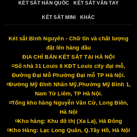
KÉT SẮT HÀN QUỐC
KÉT SẮT VÂN TAY
KÉT SẮT MINI
KHÁC
Két sắt Bình Nguyên - Chữ tín và chất lượng
đặt lên hàng đầu
ĐỊA CHỈ BÁN KÉT SẮT TẠI HÀ NỘI
◽Số nhà 31 Louis 6 KĐT Louis city đại mỗ,
Đường Đại Mỗ Phường Đại mỗ TP Hà Nội.
◽Đường Mỹ Đình Nhân Mỹ,Phường Mỹ Đình 1,
Nam Từ Liêm, TP Hà Nội.
◽Tổng kho hàng Nguyễn Văn Cừ, Long Biên,
Hà Nội
◽Kho hàng: Khu đô thị (Xa La), Hà Đông
◽Kho Hàng: Lạc Long Quân, Q.Tây Hồ, Hà Nội