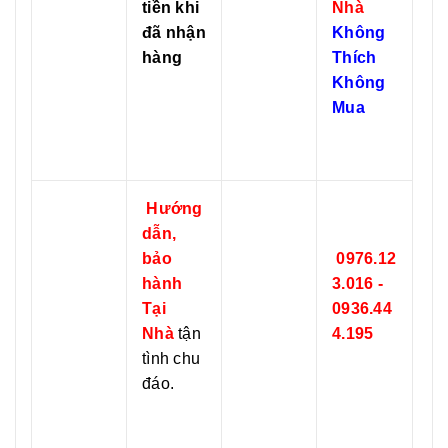
tiền khi
Nhà
đã nhận
Không
hàng
Thích
Không
Mua
Hướng
dẫn,
bảo
0976.12
hành
3.016 -
Tại
0936.44
Nhà
tận
4.195
tình chu
đáo.