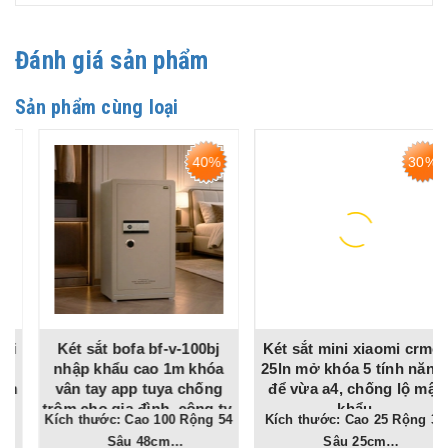
Đánh giá sản phẩm
Sản phẩm cùng loại
40%
30%
Két sắt bofa bf-v-100bj
Két sắt mini xiaomi crmcr
nhập khẩu cao 1m khóa
25ln mở khóa 5 tính năng,
vân tay app tuya chống
để vừa a4, chống lộ mật
trộm cho gia đình, công ty,
khẩu
Kích thước: Cao 100 Rộng 54
Kích thước: Cao 25 Rộng 35
tiệm vàng
Sâu 48cm
Sâu 25cm