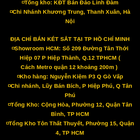
◽Tổng kho: KĐT Bán Đảo Linh Đàm
◽Chi Nhánh Khương Trung, Thanh Xuân, Hà
Nội
ĐỊA CHỈ BÁN KÉT SẮT TẠI TP HỒ CHÍ MINH
◽Showroom HCM: Số 209 Đường Tân Thới
Hiệp 07 P Hiệp Thành, Q.12 TPHCM (
Cách Metro quận 12 khoảng 200m )
◽Kho hàng: Nguyễn Kiệm P3 Q Gò Vấp
◽Chi nhánh, Lũy Bán Bích, P Hiệp Phú, Q Tân
Phú
◽Tổng Kho: Cộng Hòa, Phường 12, Quận Tân
Bình, TP HCM
◽Tổng Kho Tôn Thất Thuyết, Phường 15, Quận
4, TP HCM