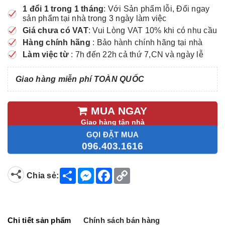
1 đổi 1 trong 1 tháng
: Với Sản phẩm lỗi, Đổi ngay
sản phẩm tại nhà trong 3 ngày làm việc
Giá chưa có VAT
: Vui Lòng VAT 10% khi có nhu cầu
Hàng chính hãng
: Bảo hành chính hãng tại nhà
Làm việc từ
: 7h đến 22h cả thứ 7,CN và ngày lễ
Giao hàng miễn phí TOÀN QUỐC
MUA NGAY
Giao hàng tận nhà
GỌI ĐẶT MUA
096.403.1616
S
M
F
C
Chia sẻ:
h
e
a
o
a
s
c
p
r
s
e
y
e
e
b
L
n
o
i
g
o
n
Chi tiết sản phẩm
Chính sách bán hàng