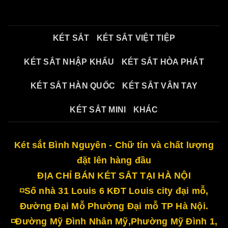
KÉT SẮT
KÉT SẮT VIỆT TIỆP
KÉT SẮT NHẬP KHẨU
KÉT SẮT HÒA PHÁT
KÉT SẮT HÀN QUỐC
KÉT SẮT VÂN TAY
KÉT SẮT MINI
KHÁC
Két sắt Bình Nguyên - Chữ tín và chất lượng
đặt lên hàng đầu
ĐỊA CHỈ BÁN KÉT SẮT TẠI HÀ NỘI
◽Số nhà 31 Louis 6 KĐT Louis city đại mỗ,
Đường Đại Mỗ Phường Đại mỗ TP Hà Nội.
◽Đường Mỹ Đình Nhân Mỹ,Phường Mỹ Đình 1,