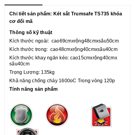
e
k
k
r
Chi tiết sản phẩm: Két sắt Trumsafe TS735 khóa
cơ đổi mã
Thông số kỹ thuật
Kích thước ngoài:
cao69cmxrộng48cmxsâu50cm
Kích thước trong:
cao48cmxrộng40cmxsâu40cm
Kích thước khay ngăn kéo:
cao15cmxrộng40cmx
sâu40cm
Trọng Lượng: 135kg
Khả năng chống cháy 1600oC Trong vòng 120p
Tính năng sản phẩm