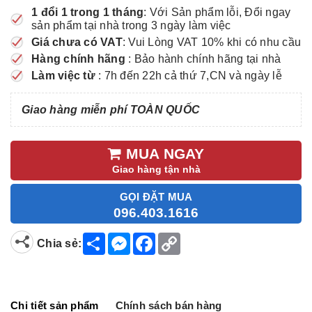
1 đổi 1 trong 1 tháng
: Với Sản phẩm lỗi, Đổi ngay
sản phẩm tại nhà trong 3 ngày làm việc
Giá chưa có VAT
: Vui Lòng VAT 10% khi có nhu cầu
Hàng chính hãng
: Bảo hành chính hãng tại nhà
Làm việc từ
: 7h đến 22h cả thứ 7,CN và ngày lễ
Giao hàng miễn phí TOÀN QUỐC
MUA NGAY
Giao hàng tận nhà
GỌI ĐẶT MUA
096.403.1616
S
M
F
C
Chia sẻ:
h
e
a
o
a
s
c
p
r
s
e
y
e
e
b
L
n
o
i
g
o
n
Chi tiết sản phẩm
Chính sách bán hàng