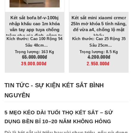
Két sắt bofa bf-v-100bj
Két sắt mini xiaomi crmcr
nhập khẩu cao 1m khóa
25ln mở khóa 5 tính năng,
vân tay app tuya chống
để vừa a4, chống lộ mật
trộm cho gia đình, công ty,
khẩu
Kích thước: Cao 100 Rộng 54
Kích thước: Cao 25 Rộng 35
tiệm vàng
Sâu 48cm
Sâu 25cm
Trọng lượng: 163 Kg
Trọng lượng: 8.5 Kg
65.000.000đ
4.200.000đ
39.000.000đ
2.950.000đ
TIN TỨC - SỰ KIỆN KÉT SẮT BÌNH
NGUYÊN
5 MẸO KÉO DÀI TUỔI THỌ KÉT SẮT – SỬ
DỤNG BỀN BỈ 10–20 NĂM KHÔNG HỎNG
Dù là két sắt vài triệu hay vài chục triệu, nếu sử dụng