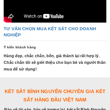
TƯ VẤN CHỌN MUA KÉT SẮT CHO DOANH
NGHIỆP
Ý kiến khách hàng
Hàng đẹp, chắc chắn, bền, giá thành lại rất hợp lý.
H
Chắc chắn tôi sẽ giới thiệu cho bạn bè và người thân
C
mua để sử dụng!
m
KÉT SẮT BÌNH NGUYÊN CHUYÊN GIA KÉT
SẮT HÀNG ĐẦU VIỆT NAM
Bảo vệ tài sản, bảo vệ tương lai, két sắt Bình Nguyên