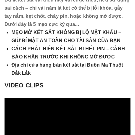
sai cách – chỉ vài năm là két có thể bị lỗi khóa, gẫy
tay nắm, kẹt chốt, chảy pin, hoặc không mở được.
Dưới đây là 5 mẹo cực kỳ qua...
MẸO MỞ KÉT SẮT KHÔNG BỊ LỘ MẬT KHẨU –
GIỮ BÍ MẬT AN TOÀN CHO TÀI SẢN CỦA BẠN
CÁCH PHÁT HIỆN KÉT SẮT BỊ HẾT PIN – CẢNH
BÁO KHẨN TRƯỚC KHI KHÔNG MỞ ĐƯỢC
Địa chỉ cửa hàng bán két sắt tại Buôn Ma Thuột
Đắk Lắk
VIDEO CLIPS