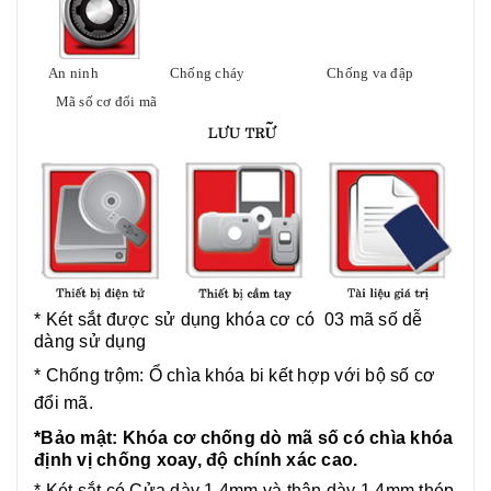
An ninh
Chống cháy
Chống va đập
Mã số cơ đổi mã
* Két sắt được sử dụng khóa cơ có 03 mã số dễ
dàng sử dụng
* Chống trộm: Ổ chìa khóa bi kết hợp với bộ số cơ
đổi mã.
*Bảo mật: Khóa cơ chống dò mã số có chìa khóa
định vị chống xoay, độ chính xác cao.
* Két sắt có
Cửa dày 1.4mm và thân dày 1.4mm thép