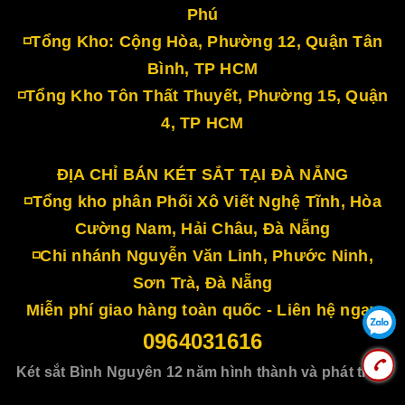
Phú
◽Tổng Kho: Cộng Hòa, Phường 12, Quận Tân
Bình, TP HCM
◽Tổng Kho Tôn Thất Thuyết, Phường 15, Quận
4, TP HCM
ĐỊA CHỈ BÁN KÉT SẮT TẠI ĐÀ NẴNG
◽Tổng kho phân Phối Xô Viết Nghệ Tĩnh, Hòa
Cường Nam, Hải Châu, Đà Nẵng
◽Chi nhánh Nguyễn Văn Linh, Phước Ninh,
Sơn Trà, Đà Nẵng
Miễn phí giao hàng toàn quốc - Liên hệ ngay
0964031616
Két sắt Bình Nguyên 12 năm hình thành và phát triển
Cung cấp bởi
Sapo