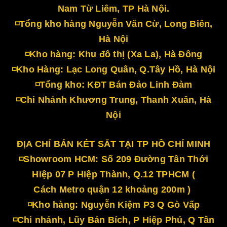
Nam Từ Liêm, TP Hà Nội.
◽Tổng kho hàng Nguyễn Văn Cừ, Long Biên,
Hà Nội
◽Kho hàng: Khu đô thị (Xa La), Hà Đông
◽Kho Hàng: Lạc Long Quân, Q.Tây Hồ, Hà Nội
◽Tổng kho: KĐT Bán Đảo Linh Đàm
◽Chi Nhánh Khương Trung, Thanh Xuân, Hà
Nội
ĐỊA CHỈ BÁN KÉT SẮT TẠI TP HỒ CHÍ MINH
◽Showroom HCM: Số 209 Đường Tân Thới
Hiệp 07 P Hiệp Thành, Q.12 TPHCM (
Cách Metro quận 12 khoảng 200m )
◽Kho hàng: Nguyễn Kiệm P3 Q Gò Vấp
◽Chi nhánh, Lũy Bán Bích, P Hiệp Phú, Q Tân