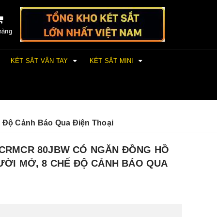
hàng
KÉT SẮT VÂN TAY
KÉT SẮT MINI
 Độ Cảnh Báo Qua Điện Thoại
I CRMCR 80JBW CÓ NGĂN ĐỒNG HỒ
ƯỜI MỞ, 8 CHẾ ĐỘ CẢNH BÁO QUA