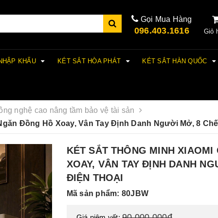
Gọi Mua Hàng
096.403.1616
Giỏ 
 NHẬP KHẨU
KÉT SẮT HÒA PHÁT
KÉT SẮT HÀN QUỐC
công nghệ cao nâng tầm bảo vệ tài sản
găn Đồng Hồ Xoay, Vân Tay Định Danh Người Mở, 8 Chế
KÉT SẮT THÔNG MINH XIAOM
XOAY, VÂN TAY ĐỊNH DANH NG
ĐIỆN THOẠI
Mã sản phẩm: 80JBW
90.000.000đ
Giá niêm yết: