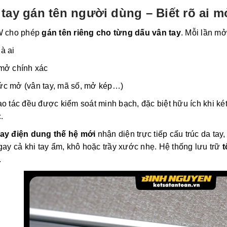
tay gán tên người dùng – Biết rõ ai m
 cho phép
gán tên riêng cho từng dấu vân tay
. Mỗi lần mở
à ai
mở chính xác
c mở (vân tay, mã số, mở kép…)
ao tác đều được kiểm soát minh bạch, đặc biệt hữu ích khi k
.
tay điện dung thế hệ mới
nhận diện trực tiếp cấu trúc da ta
ngay cả khi tay ẩm, khô hoặc trầy xước nhẹ. Hệ thống lưu trữ
t
.