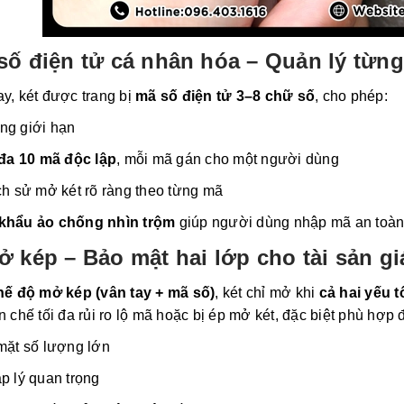
ố điện tử cá nhân hóa – Quản lý từn
y, két được trang bị
mã số điện tử 3–8 chữ số
, cho phép:
ng giới hạn
 đa 10 mã độc lập
, mỗi mã gán cho một người dùng
ch sử mở két rõ ràng theo từng mã
khẩu ảo chống nhìn trộm
giúp người dùng nhập mã an toàn
 kép – Bảo mật hai lớp cho tài sản giá
hế độ mở kép (vân tay + mã số)
, két chỉ mở khi
cả hai yếu 
n chế tối đa rủi ro lộ mã hoặc bị ép mở két, đặc biệt phù hợp đ
mặt số lượng lớn
p lý quan trọng