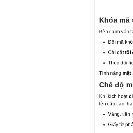
Khóa mã s
Bên cạnh vân ta
Đổi mã khô
Cài đặt
tối
Theo dõi lị
Tính năng
mật 
Chế độ mở
Khi kích hoạt
c
lên cấp cao, hạ
Vàng, tiền 
Giấy tờ phá