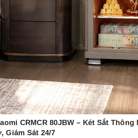
Xiaomi CRMCR 80JBW – Két Sắt Thông 
, Giám Sát 24/7