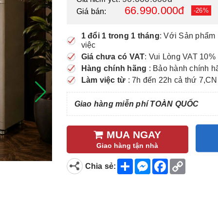
66.990.000đ
-26%
Giá bán:
1 đổi 1 trong 1 tháng
: Với Sản phẩm 
việc
Giá chưa có VAT
: Vui Lòng VAT 10% 
Hàng chính hãng
: Bảo hành chính h
Làm việc từ
: 7h đến 22h cả thứ 7,CN
Giao hàng miễn phí TOÀN QUỐC
MUA NGAY
Giao hàng tận nhà
S
M
F
C
Chia sẻ:
h
e
a
o
a
s
c
p
r
s
e
y
e
e
b
L
n
o
i
g
o
n
e
k
k