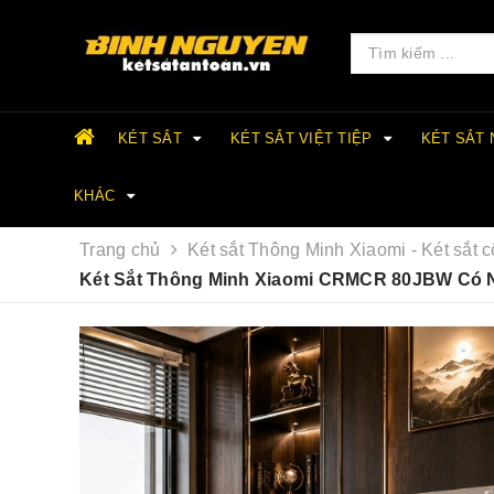
KÉT SẮT
KÉT SẮT VIỆT TIỆP
KÉT SẮT
KHÁC
Trang chủ
Két sắt Thông Minh Xiaomi - Két sắt 
Két Sắt Thông Minh Xiaomi CRMCR 80JBW Có N