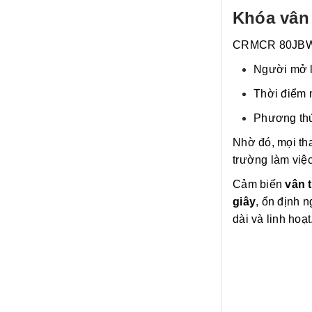
Khóa vân 
CRMCR 80JBW
Người mở l
Thời điểm 
Phương thứ
Nhờ đó, mọi th
trường làm việc
Cảm biến
vân 
giây
, ổn định 
dài và linh hoạt