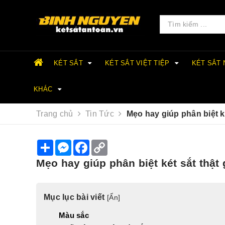
KÉT SẮT
KÉT SẮT VIỆT TIỆP
KÉT SẮT
KHÁC
Trang chủ
Tin Tức
Mẹo hay giúp phân biệt ké
S
M
F
C
h
e
a
o
a
s
c
p
Mẹo hay giúp phân biệt két sắt thật 
r
s
e
y
e
e
b
L
n
o
i
g
o
n
Mục lục bài viết
[
Ẩn
]
e
k
k
r
Màu sắc