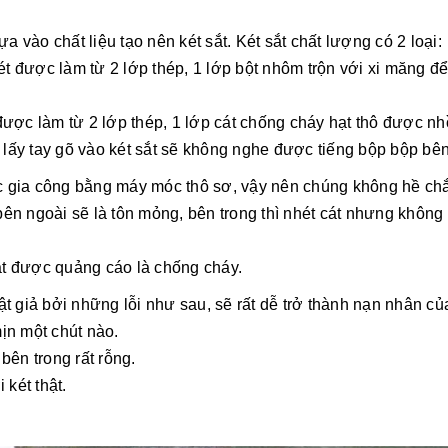
ựa vào chất liệu tạo nên két sắt. Két sắt chất lượng có 2 loại:
ét được làm từ 2 lớp thép, 1 lớp bột nhôm trộn với xi măng 
 được làm từ 2 lớp thép, 1 lớp cát chống cháy hạt thô được n
lấy tay gõ vào két sắt sẽ không nghe được tiếng bộp bộp bên
được gia công bằng máy móc thô sơ, vậy nên chúng không hề ch
ên ngoài sẽ là tôn mỏng, bên trong thì nhét cát nhưng không 
sắt được quảng cáo là chống cháy.
ật giả bởi những lỗi như sau, sẽ rất dễ trở thành nạn nhân củ
ịn một chút nào.
ên trong rất rỗng.
két thật.