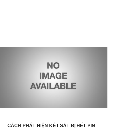
CÁCH PHÁT HIỆN KÉT SẮT BỊ HẾT PIN
Đ