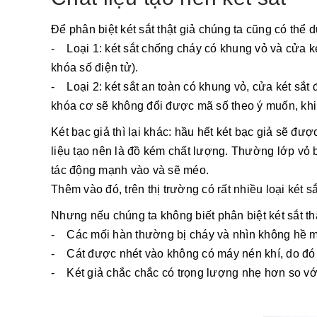
Để phân biệt két sắt thật giả chúng ta cũng có thể d
- Loại 1: két sắt chống cháy có khung vỏ và cửa k
khóa số điện tử).
- Loại 2: két sắt an toàn có khung vỏ, cửa két sắt
khóa cơ sẽ không đổi được mã số theo ý muốn, khi 
Két bạc giả thì lại khác: hầu hết két bạc giả sẽ 
liệu tạo nên là đồ kém chất lượng. Thường lớp vỏ b
tác động mạnh vào và sẽ méo.
Thêm vào đó, trên thị trường có rất nhiều loại két 
Nhưng nếu chúng ta không biết phân biệt két sắt th
- Các mối hàn thường bị cháy và nhìn không hề m
- Cát được nhét vào không có máy nén khí, do đó b
- Két giả chắc chắc có trọng lượng nhẹ hơn so với 