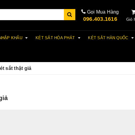
Gọi Mua Hàng
096.403.1616
Giỏ 
 NHẬP KHẨU
KÉT SẮT HÒA PHÁT
KÉT SẮT HÀN QUỐC
t sắt thật giả
giả