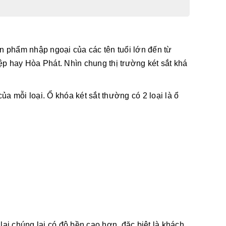
ản phẩm nhập ngoại của các tên tuổi lớn đến từ
 hay Hòa Phát. Nhìn chung thị trường két sắt khá
 mỗi loại. Ổ khóa két sắt thường có 2 loại là ổ
ại chúng lại có độ bền cao hơn, đặc biệt là khách