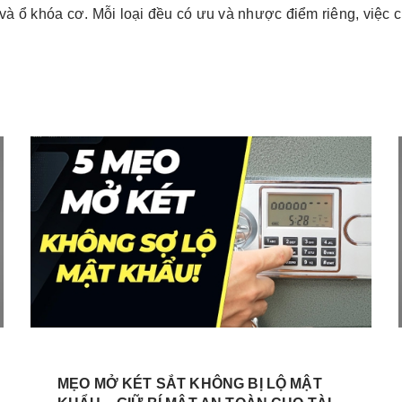
ử và ổ khóa cơ. Mỗi loại đều có ưu và nhược điểm riêng, việc 
MẸO MỞ KÉT SẮT KHÔNG BỊ LỘ MẬT