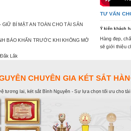
TƯ VẤN CH
 GIỮ BÍ MẬT AN TOÀN CHO TÀI SẢN
Ý kiến khách 
Hàng đẹp, chắc
CẢNH BÁO KHẨN TRƯỚC KHI KHÔNG MỞ
sẽ giới thiệu
 Đắk Lắk
NGUYÊN CHUYÊN GIA KÉT SẮT HÀN
vệ tương lai, két sắt Bình Nguyên - Sự lựa chọn tối ưu cho tà