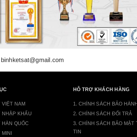
binhketsat@gmail.com
ỤC
HỖ TRỢ KHÁCH HÀNG
 VIỆT NAM
1. CHÍNH SÁCH BẢO HÀN
T NHẬP KHẨU
2. CHÍNH SÁCH ĐỔI TRẢ
T HÀN QUỐC
3. CHÍNH SÁCH BẢO MẬT
TIN
 MINI