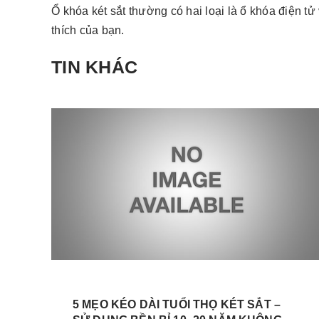
Ổ khóa két sắt thường có hai loại là ổ khóa điện t
thích của bạn.
TIN KHÁC
5 MẸO KÉO DÀI TUỔI THỌ KÉT SẮT –