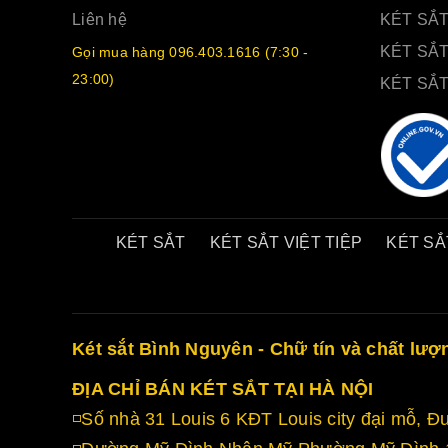
Liên hệ
KÉT SẮ
KÉT SẮT
Gọi mua hàng 096.403.1616 (7:30 -
23:00)
KÉT SẮ
KÉT SẮT
KÉT SẮT VIỆT TIỆP
KÉT SẮ
Két sắt Bình Nguyên - Chữ tín và chất lượ
ĐỊA CHỈ BÁN KÉT SẮT TẠI HÀ NỘI
◽Số nhà 31 Louis 6 KĐT Louis city đại mỗ,