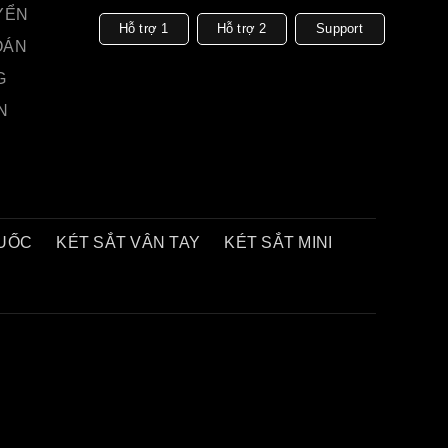
YỂN
Hỗ trợ 1
Hỗ trợ 2
Support
OÁN
G
N
QUỐC
KÉT SẮT VÂN TAY
KÉT SẮT MINI