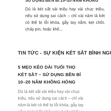
SỬ DỤNG BỀN BỈ 10–20 NĂM KHÔNG
HỎNG
Dù là két sắt vài triệu hay vài chục triệu,
nếu sử dụng sai cách – chỉ vài năm là két
có thể bị lỗi khóa, gẫy tay nắm, kẹt chốt,
chảy pin, hoặc khô...
TIN TỨC - SỰ KIỆN KÉT SẮT BÌNH N
5 MẸO KÉO DÀI TUỔI THỌ
KÉT SẮT – SỬ DỤNG BỀN BỈ
10–20 NĂM KHÔNG HỎNG
Dù là két sắt vài triệu hay vài chục
triệu, nếu sử dụng sai cách – chỉ vài
năm là két có thể bị lỗi khóa, gẫy tay