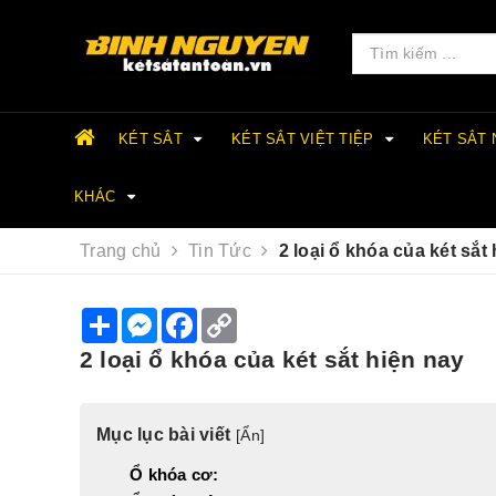
KÉT SẮT
KÉT SẮT VIỆT TIỆP
KÉT SẮT
KHÁC
Trang chủ
Tin Tức
2 loại ổ khóa của két sắt
S
M
F
C
h
e
a
o
a
s
c
p
2 loại ổ khóa của két sắt hiện nay
r
s
e
y
e
e
b
L
n
o
i
g
o
n
Mục lục bài viết
[
Ẩn
]
e
k
k
r
Ổ khóa cơ: