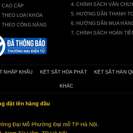
4. CHÍNH SÁCH VẬN CHU
T CAO CẤP
5. HƯỚNG DẪN THANH T
 THEO LOẠI KHÓA
6. HƯỚNG DẪN MUA HÀN
T THEO CÔNG NĂNG
7. CHÍNH SÁCH HOÀN TIỀ
T NHẬP KHẨU
KÉT SẮT HÒA PHÁT
KÉT SẮT HÀN 
KHÁC
ng đặt lên hàng đầu
 Đường Đại Mỗ Phường Đại mỗ TP Hà Nội.