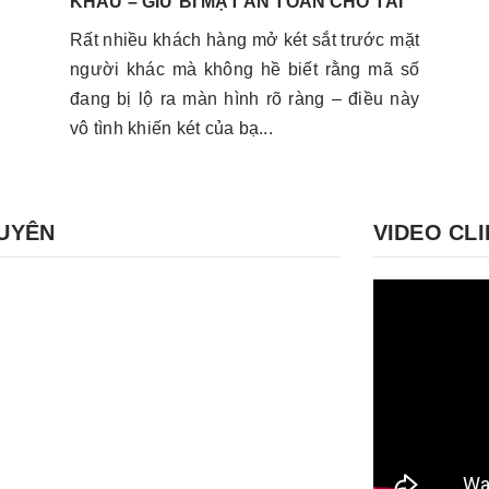
KHẨU – GIỮ BÍ MẬT AN TOÀN CHO TÀI
SẢN CỦA BẠN
Rất nhiều khách hàng mở két sắt trước mặt
người khác mà không hề biết rằng mã số
đang bị lộ ra màn hình rõ ràng – điều này
vô tình khiến két của bạ...
GUYÊN
VIDEO CLI