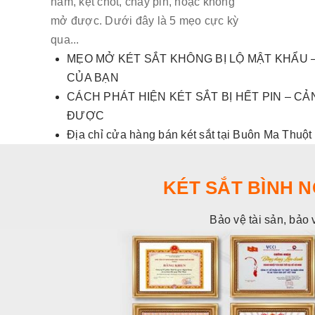
nắm, kẹt chốt, chảy pin, hoặc không
mở được. Dưới đây là 5 mẹo cực kỳ
qua...
MẸO MỞ KÉT SẮT KHÔNG BỊ LỘ MẬT KHẨU –
CỦA BẠN
CÁCH PHÁT HIỆN KÉT SẮT BỊ HẾT PIN – 
ĐƯỢC
Địa chỉ cửa hàng bán két sắt tại Buôn Ma Thuột
KÉT SẮT BÌNH 
Bảo vệ tài sản, bảo 