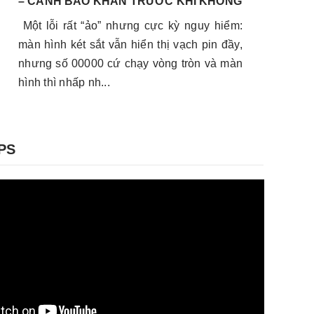
– CẢNH BÁO KHẨN TRƯỚC KHI KHÔNG
T
MỞ ĐƯỢC
Một lỗi rất “ảo” nhưng cực kỳ nguy hiểm:
B
màn hình két sắt vẫn hiển thị vạch pin đầy,
B
nhưng số 00000 cứ chạy vòng tròn và màn
p
hình thì nhấp nh...
t
PS