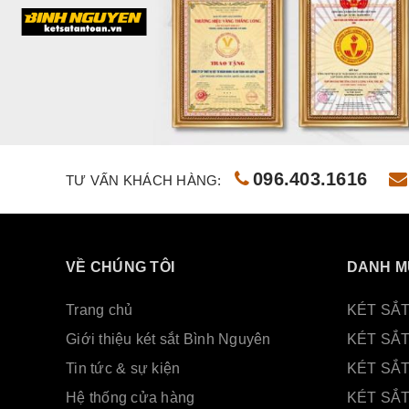
096.403.1616
TƯ VẤN KHÁCH HÀNG:
VỀ CHÚNG TÔI
DANH M
Trang chủ
KÉT SẮT
Giới thiệu két sắt Bình Nguyên
KÉT SẮ
Tin tức & sự kiện
KÉT SẮ
Hệ thống cửa hàng
KÉT SẮT