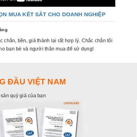
ỌN MUA KÉT SẮT CHO DOANH NGHIỆP
hàng
 chắn, bền, giá thành lại rất hợp lý. Chắc chắn tôi
Hàng đẹp,
 cho bạn bè và người thân mua để sử dụng!
sẽ giới t
G ĐẦU VIỆT NAM
i sản quý giá của bạn