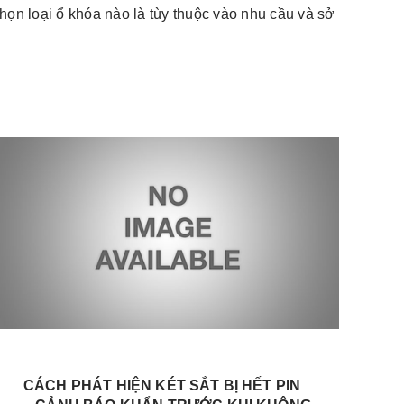
chọn loại ổ khóa nào là tùy thuộc vào nhu cầu và sở
CÁCH PHÁT HIỆN KÉT SẮT BỊ HẾT PIN
Đ