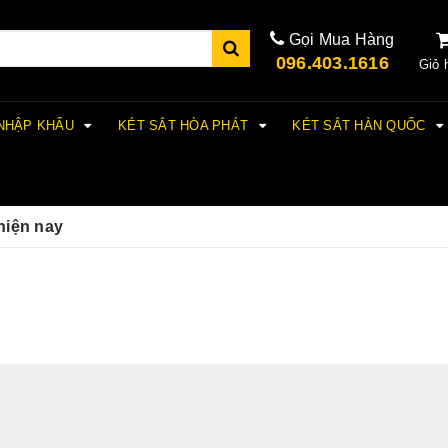
Gọi Mua Hàng
096.403.1616
Giỏ 
 NHẬP KHẨU
KÉT SẮT HÒA PHÁT
KÉT SẮT HÀN QUỐC
 hiện nay