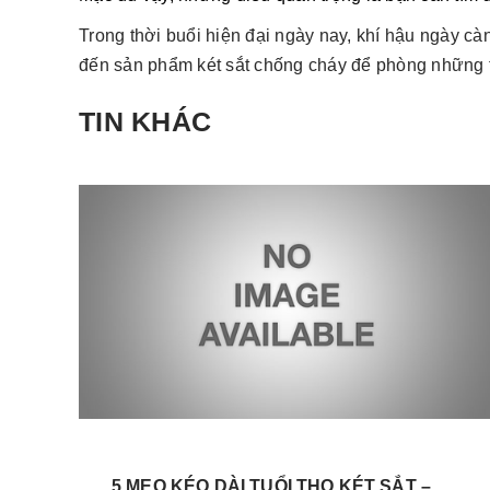
Trong thời buổi hiện đại ngày nay, khí hậu ngày cà
đến sản phẩm két sắt chống cháy để phòng những 
TIN KHÁC
5 MẸO KÉO DÀI TUỔI THỌ KÉT SẮT –