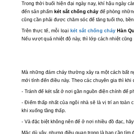
Trong thời buổi hiện đại ngày nay, khí hậu ngày cà
đến sản phẩm
két sắt chống cháy
để phòng những 
cũng cần phải được chăm sóc để tăng tuổi thọ, bền
Trên thực tế, mỗi loại
két sắt chống cháy
Hàn Q
Nếu vượt quá nhiệt độ này, thì lớp cách nhiệt cũng
Mà những đám cháy thường xảy ra một cách bất ngờ
mới tính đến điều này. Theo các chuyên gia thì khi
- Tránh để két sắt ở nơi gần nguồn điện chính để 
- Điểm thấp nhất của ngôi nhà sẽ là vị trí an toà
khi xuống tầng thấp.
- Và đặc biệt không nên để ở nơi nhiều đồ đạc, hãy 
Mặc dù vậy, nhưng điều quan trọng là bạn cần tìm