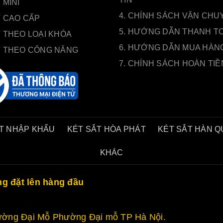
 MINI
4. CHÍNH SÁCH VẬN CHU
T CAO CẤP
5. HƯỚNG DẪN THANH T
 THEO LOẠI KHÓA
6. HƯỚNG DẪN MUA HÀN
T THEO CÔNG NĂNG
7. CHÍNH SÁCH HOÀN TIỀ
T NHẬP KHẨU
KÉT SẮT HÒA PHÁT
KÉT SẮT HÀN 
KHÁC
ng đặt lên hàng đầu
 Đường Đại Mỗ Phường Đại mỗ TP Hà Nội.