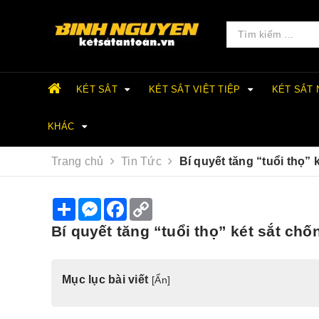
KÉT SẮT
KÉT SẮT VIỆT TIỆP
KÉT SẮT
KHÁC
Trang chủ
Tin Tức
Bí quyết tăng “tuổi thọ” 
S
M
F
C
h
e
a
o
a
s
c
p
Bí quyết tăng “tuổi thọ” két sắt chố
r
s
e
y
e
e
b
L
n
o
i
g
o
n
Mục lục bài viết
[
Ẩn
]
e
k
k
r