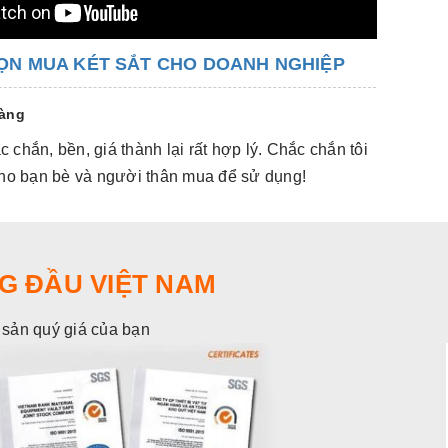
ỌN MUA KÉT SẮT CHO DOANH NGHIỆP
hàng
 chắn, bền, giá thành lại rất hợp lý. Chắc chắn tôi
Hàng đẹp,
 cho bạn bè và người thân mua để sử dụng!
sẽ giới t
G ĐẦU VIỆT NAM
i sản quý giá của bạn