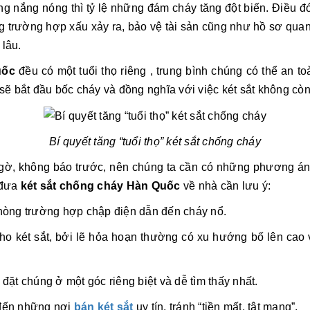
ng nắng nóng thì tỷ lệ những đám cháy tăng đột biến. Điều đ
trường hợp xấu xảy ra, bảo vệ tài sản cũng như hồ sơ quan tr
 lâu.
uốc
đều có một tuổi thọ riêng , trung bình chúng có thể an 
 sẽ bắt đầu bốc cháy và đồng nghĩa với việc két sắt không cò
Bí quyết tăng “tuổi thọ” két sắt chống cháy
, không báo trước, nên chúng ta cần có những phương án đặt
 đưa
két sắt chống cháy Hàn Quốc
về nhà cần lưu ý:
phòng trường hợp chập điện dẫn đến cháy nổ.
n cho két sắt, bởi lẽ hỏa hoạn thường có xu hướng bố lên cao
đặt chúng ở một góc riêng biệt và dễ tìm thấy nhất.
 đến những nơi
bán két sắt
uy tín, tránh “tiền mất, tật mang”.