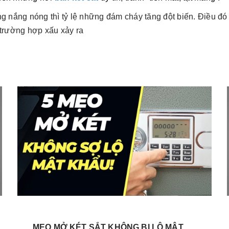
ng nắng nóng thì tỷ lệ những đám cháy tăng đột biến. Điều đó
trường hợp xấu xảy ra
MẸO MỞ KÉT SẮT KHÔNG BỊ LỘ MẬT