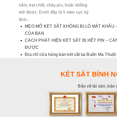
nắm, kẹt chốt, chảy pin, hoặc không
mở được. Dưới đây là 5 mẹo cực kỳ
qua...
MẸO MỞ KÉT SẮT KHÔNG BỊ LỘ MẬT KHẨU –
CỦA BẠN
CÁCH PHÁT HIỆN KÉT SẮT BỊ HẾT PIN – 
ĐƯỢC
Địa chỉ cửa hàng bán két sắt tại Buôn Ma Thuột
KÉT SẮT BÌNH 
Bảo vệ tài sản, bảo 