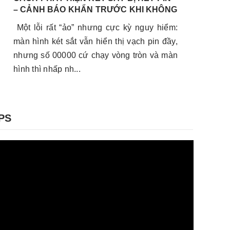
– CẢNH BÁO KHẨN TRƯỚC KHI KHÔNG
T
MỞ ĐƯỢC
Một lỗi rất “ảo” nhưng cực kỳ nguy hiểm:
B
màn hình két sắt vẫn hiển thị vạch pin đầy,
B
nhưng số 00000 cứ chạy vòng tròn và màn
p
hình thì nhấp nh...
t
PS