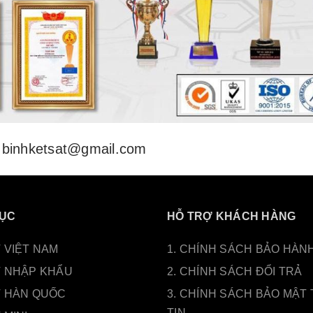
binhketsat@gmail.com
ỤC
HỖ TRỢ KHÁCH HÀNG
 VIỆT NAM
1. CHÍNH SÁCH BẢO HÀN
T NHẬP KHẨU
2. CHÍNH SÁCH ĐỔI TRẢ
T HÀN QUỐC
3. CHÍNH SÁCH BẢO MẬT
TIN