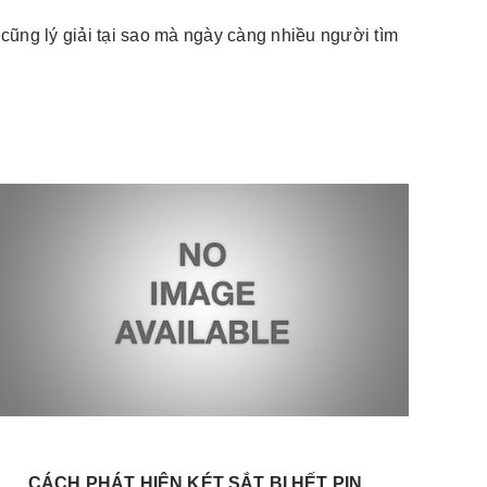
 cũng lý giải tại sao mà ngày càng nhiều người tìm
CÁCH PHÁT HIỆN KÉT SẮT BỊ HẾT PIN
Đ