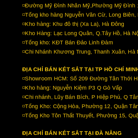
◽Đường Mỹ Đình Nhân Mỹ,Phường Mỹ Đình 1
◽Tổng kho hàng Nguyễn Văn Cừ, Long Biên, 
◽Kho hàng: Khu đô thị (Xa La), Hà Đông
◽Kho Hàng: Lạc Long Quân, Q.Tây Hồ, Hà Nộ
◽Tổng kho: KĐT Bán Đảo Linh Đàm
◽Chi Nhánh Khương Trung, Thanh Xuân, Hà 
ĐỊA CHỈ BÁN KÉT SẮT TẠI TP HỒ CHÍ MIN
◽Showroom HCM: Số 209 Đường Tân Thới Hi
◽Kho hàng: Nguyễn Kiệm P3 Q Gò Vấp
◽Chi nhánh, Lũy Bán Bích, P Hiệp Phú, Q Tâ
◽Tổng Kho: Cộng Hòa, Phường 12, Quận Tâ
◽Tổng Kho Tôn Thất Thuyết, Phường 15, Qu
ĐỊA CHỈ BÁN KÉT SẮT TẠI ĐÀ NẴNG