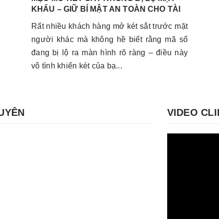
KHẨU – GIỮ BÍ MẬT AN TOÀN CHO TÀI
SẢN CỦA BẠN
Rất nhiều khách hàng mở két sắt trước mặt
người khác mà không hề biết rằng mã số
đang bị lộ ra màn hình rõ ràng – điều này
vô tình khiến két của bạ...
GUYÊN
VIDEO CLI