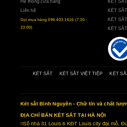
Hệ thống cửa hàng
KÉT SẮT
Liên hệ
KÉT SẮ
KÉT SẮT
Gọi mua hàng 096.403.1616 (7:30 -
23:00)
KÉT SẮ
KÉT SẮT
KÉT SẮT VIỆT TIỆP
KÉT SẮ
Két sắt Bình Nguyên - Chữ tín và chất lượ
ĐỊA CHỈ BÁN KÉT SẮT TẠI HÀ NỘI
◽Số nhà 31 Louis 6 KĐT Louis city đại mỗ,