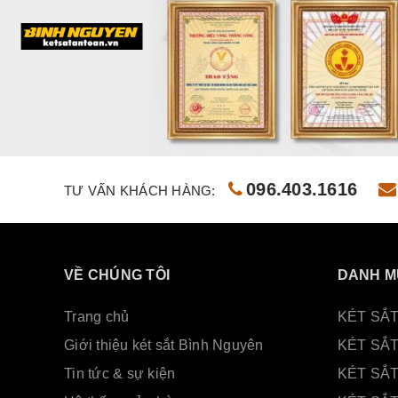
096.403.1616
TƯ VẤN KHÁCH HÀNG:
VỀ CHÚNG TÔI
DANH M
Trang chủ
KÉT SẮT
Giới thiệu két sắt Bình Nguyên
KÉT SẮ
Tin tức & sự kiện
KÉT SẮ