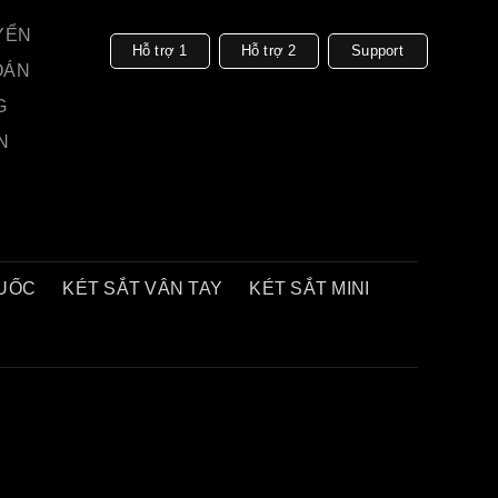
YỂN
Hỗ trợ 1
Hỗ trợ 2
Support
OÁN
G
N
QUỐC
KÉT SẮT VÂN TAY
KÉT SẮT MINI