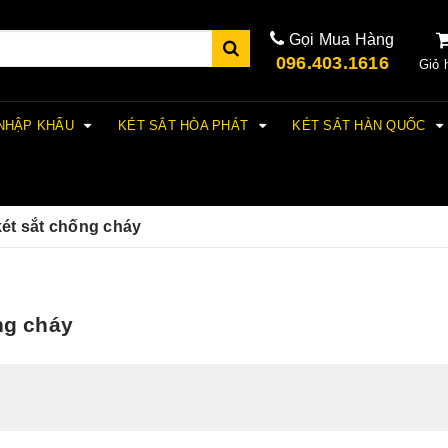
Gọi Mua Hàng
096.403.1616
Giỏ 
 NHẬP KHẨU
KÉT SẮT HÒA PHÁT
KÉT SẮT HÀN QUỐC
két sắt chống cháy
ng cháy