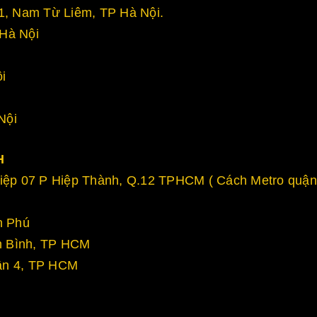
, Nam Từ Liêm, TP Hà Nội.
Hà Nội
i
Nội
H
ệp 07 P Hiệp Thành, Q.12 TPHCM ( Cách Metro quận
n Phú
n Bình, TP HCM
ận 4, TP HCM