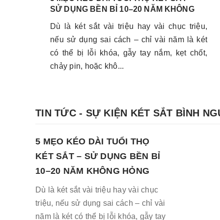
SỬ DỤNG BỀN BỈ 10–20 NĂM KHÔNG
HỎNG
Dù là két sắt vài triệu hay vài chục triệu,
nếu sử dụng sai cách – chỉ vài năm là két
có thể bị lỗi khóa, gẫy tay nắm, kẹt chốt,
chảy pin, hoặc khô...
TIN TỨC - SỰ KIỆN KÉT SẮT BÌNH N
5 MẸO KÉO DÀI TUỔI THỌ
KÉT SẮT – SỬ DỤNG BỀN BỈ
10–20 NĂM KHÔNG HỎNG
Dù là két sắt vài triệu hay vài chục
triệu, nếu sử dụng sai cách – chỉ vài
năm là két có thể bị lỗi khóa, gẫy tay