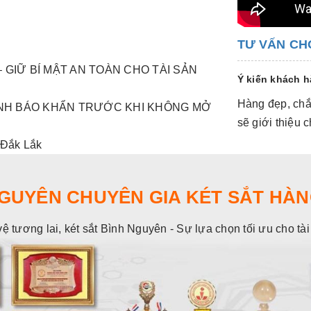
TƯ VẤN CH
 GIỮ BÍ MẬT AN TOÀN CHO TÀI SẢN
Ý kiến khách 
Hàng đẹp, chắc
CẢNH BÁO KHẨN TRƯỚC KHI KHÔNG MỞ
sẽ giới thiệu
 Đắk Lắk
NGUYÊN CHUYÊN GIA KÉT SẮT HÀN
vệ tương lai, két sắt Bình Nguyên - Sự lựa chọn tối ưu cho tà