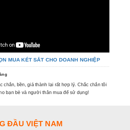
ỌN MUA KÉT SẮT CHO DOANH NGHIỆP
hàng
 chắn, bền, giá thành lại rất hợp lý. Chắc chắn tôi
Hàng đẹp,
 cho bạn bè và người thân mua để sử dụng!
sẽ giới t
G ĐẦU VIỆT NAM