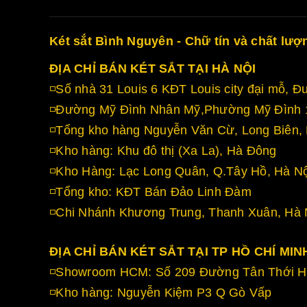
Két sắt Bình Nguyên - Chữ tín và chất lượ
ĐỊA CHỈ BÁN KÉT SẮT TẠI HÀ NỘI
◽Số nhà 31 Louis 6 KĐT Louis city đại mỗ,
◽Đường Mỹ Đình Nhân Mỹ,Phường Mỹ Đình 1
◽Tổng kho hàng Nguyễn Văn Cừ, Long Biên, 
◽Kho hàng: Khu đô thị (Xa La), Hà Đông
◽Kho Hàng: Lạc Long Quân, Q.Tây Hồ, Hà Nộ
◽Tổng kho: KĐT Bán Đảo Linh Đàm
◽Chi Nhánh Khương Trung, Thanh Xuân, Hà 
ĐỊA CHỈ BÁN KÉT SẮT TẠI TP HỒ CHÍ MIN
◽Showroom HCM: Số 209 Đường Tân Thới Hi
◽Kho hàng: Nguyễn Kiệm P3 Q Gò Vấp