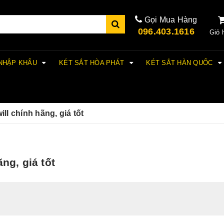
Gọi Mua Hàng
096.403.1616
Giỏ 
 NHẬP KHẨU
KÉT SẮT HÒA PHÁT
KÉT SẮT HÀN QUỐC
ill chính hãng, giá tốt
ng, giá tốt