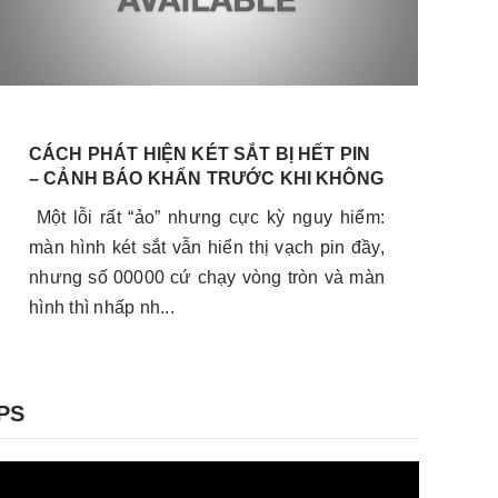
CÁCH PHÁT HIỆN KÉT SẮT BỊ HẾT PIN
Đ
– CẢNH BÁO KHẨN TRƯỚC KHI KHÔNG
T
MỞ ĐƯỢC
Một lỗi rất “ảo” nhưng cực kỳ nguy hiểm:
B
màn hình két sắt vẫn hiển thị vạch pin đầy,
B
nhưng số 00000 cứ chạy vòng tròn và màn
p
hình thì nhấp nh...
t
PS