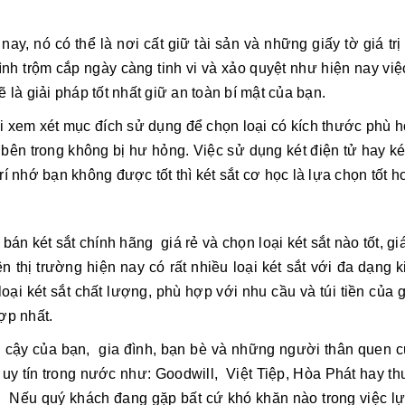
nay, nó có thể là nơi cất giữ tài sản và những giấy tờ giá tr
hình trộm cắp ngày càng tinh vi và xảo quyệt như hiện nay việ
 là giải pháp tốt nhất giữ an toàn bí mật của bạn.
i xem xét mục đích sử dụng để chọn loại có kích thước phù hợ
ên trong không bị hư hỏng. Việc sử dụng két điện tử hay két
í nhớ bạn không được tốt thì két sắt cơ học là lựa chọn tốt h
bán két sắt chính hãng giá rẻ và chọn loại két sắt nào tốt, 
ên thị trường hiện nay có rất nhiều loại két sắt với đa dạn
oại két sắt chất lượng, phù hợp với nhu cầu và túi tiền của
ợp nhất.
n cậy của bạn, gia đình, bạn bè và những người thân quen c
u uy tín trong nước như: Goodwill, Việt Tiệp, Hòa Phát hay 
 Nếu quý khách đang gặp bất cứ khó khăn nào trong việc lựa