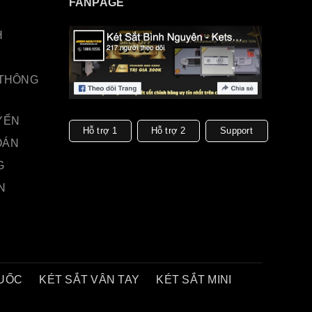
FANPAGE
H
 THÔNG
YỂN
Hỗ trợ 1
Hỗ trợ 2
Support
OÁN
G
N
QUỐC
KÉT SẮT VÂN TAY
KÉT SẮT MINI