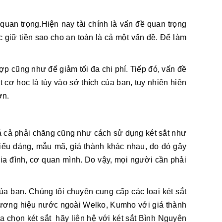
ị quan trọng.Hiện nay tài chính là vấn đề quan trọng
c giữ tiền sao cho an toàn là cả một vấn đề. Để làm
p cũng như để giảm tối đa chi phí. Tiếp đó, vấn đề
 cơ học là tùy vào sở thích của bạn, tuy nhiên hiện
ơn.
giá cả phải chăng cũng như cách sử dụng két sắt như
g kiểu dáng, mẫu mã, giá thành khác nhau, do đó gây
 gia đình, cơ quan mình. Do vậy, mọi người cần phải
ủa bạn. Chúng tôi chuyên cung cấp các loại két sắt
thương hiệu nước ngoài Welko, Kumho với giá thành
 chọn két sắt hãy liên hệ với két sắt Bình Nguyên