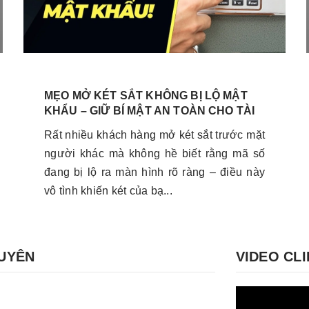
MẸO MỞ KÉT SẮT KHÔNG BỊ LỘ MẬT
KHẨU – GIỮ BÍ MẬT AN TOÀN CHO TÀI
SẢN CỦA BẠN
Rất nhiều khách hàng mở két sắt trước mặt
người khác mà không hề biết rằng mã số
đang bị lộ ra màn hình rõ ràng – điều này
vô tình khiến két của bạ...
GUYÊN
VIDEO CLI