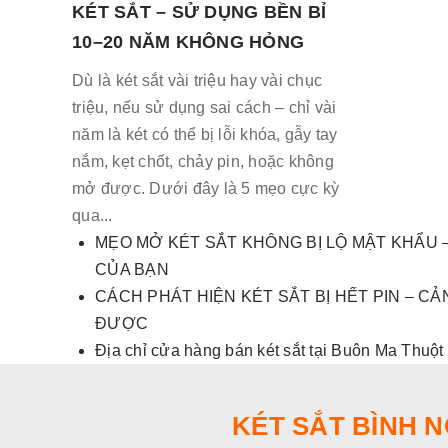
KÉT SẮT – SỬ DỤNG BỀN BỈ
10–20 NĂM KHÔNG HỎNG
Dù là két sắt vài triệu hay vài chục
triệu, nếu sử dụng sai cách – chỉ vài
năm là két có thể bị lỗi khóa, gẫy tay
nắm, kẹt chốt, chảy pin, hoặc không
mở được. Dưới đây là 5 mẹo cực kỳ
qua...
MẸO MỞ KÉT SẮT KHÔNG BỊ LỘ MẬT KHẨU –
CỦA BẠN
CÁCH PHÁT HIỆN KÉT SẮT BỊ HẾT PIN – 
ĐƯỢC
Địa chỉ cửa hàng bán két sắt tại Buôn Ma Thuột
KÉT SẮT BÌNH 