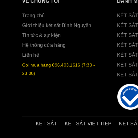
VỀ CHÚNG TÔI
DANH M
Trang chủ
KÉT SẮT
Giới thiệu két sắt Bình Nguyên
KÉT SẮ
Tin tức & sự kiện
KÉT SẮ
Hệ thống cửa hàng
KÉT SẮT
Liên hệ
KÉT SẮ
KÉT SẮT
Gọi mua hàng 096.403.1616 (7:30 -
23:00)
KÉT SẮ
KÉT SẮT
KÉT SẮT VIỆT TIỆP
KÉT SẮ