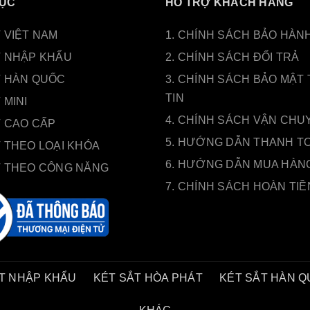
ỤC
HỖ TRỢ KHÁCH HÀNG
 VIỆT NAM
1. CHÍNH SÁCH BẢO HÀN
T NHẬP KHẨU
2. CHÍNH SÁCH ĐỔI TRẢ
T HÀN QUỐC
3. CHÍNH SÁCH BẢO MẬT
TIN
 MINI
4. CHÍNH SÁCH VẬN CHU
T CAO CẤP
5. HƯỚNG DẪN THANH T
 THEO LOẠI KHÓA
6. HƯỚNG DẪN MUA HÀN
T THEO CÔNG NĂNG
7. CHÍNH SÁCH HOÀN TIỀ
T NHẬP KHẨU
KÉT SẮT HÒA PHÁT
KÉT SẮT HÀN 