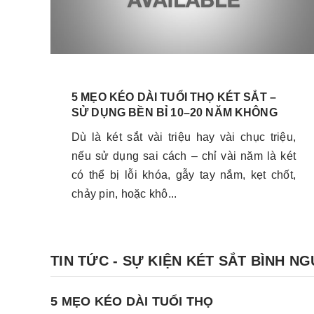
5 MẸO KÉO DÀI TUỔI THỌ KÉT SẮT –
SỬ DỤNG BỀN BỈ 10–20 NĂM KHÔNG
HỎNG
Dù là két sắt vài triệu hay vài chục triệu,
nếu sử dụng sai cách – chỉ vài năm là két
có thể bị lỗi khóa, gẫy tay nắm, kẹt chốt,
chảy pin, hoặc khô...
TIN TỨC - SỰ KIỆN KÉT SẮT BÌNH N
5 MẸO KÉO DÀI TUỔI THỌ