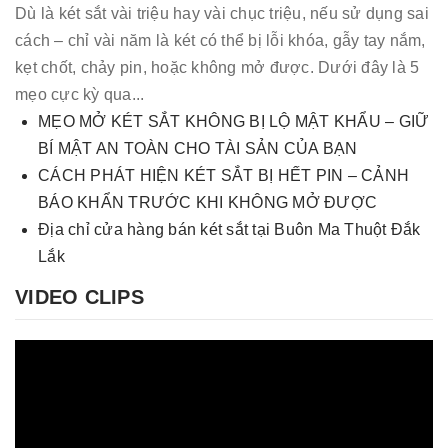
Dù là két sắt vài triệu hay vài chục triệu, nếu sử dụng sai
cách – chỉ vài năm là két có thể bị lỗi khóa, gẫy tay nắm,
kẹt chốt, chảy pin, hoặc không mở được. Dưới đây là 5
mẹo cực kỳ qua...
MẸO MỞ KÉT SẮT KHÔNG BỊ LỘ MẬT KHẨU – GIỮ
BÍ MẬT AN TOÀN CHO TÀI SẢN CỦA BẠN
CÁCH PHÁT HIỆN KÉT SẮT BỊ HẾT PIN – CẢNH
BÁO KHẨN TRƯỚC KHI KHÔNG MỞ ĐƯỢC
Địa chỉ cửa hàng bán két sắt tại Buôn Ma Thuột Đắk
Lắk
VIDEO CLIPS