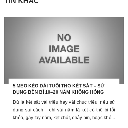
TIN KHÁC
5 MẸO KÉO DÀI TUỔI THỌ KÉT SẮT – SỬ
DỤNG BỀN BỈ 10–20 NĂM KHÔNG HỎNG
Dù là két sắt vài triệu hay vài chục triệu, nếu sử
dụng sai cách – chỉ vài năm là két có thể bị lỗi
khóa, gẫy tay nắm, kẹt chốt, chảy pin, hoặc khô...