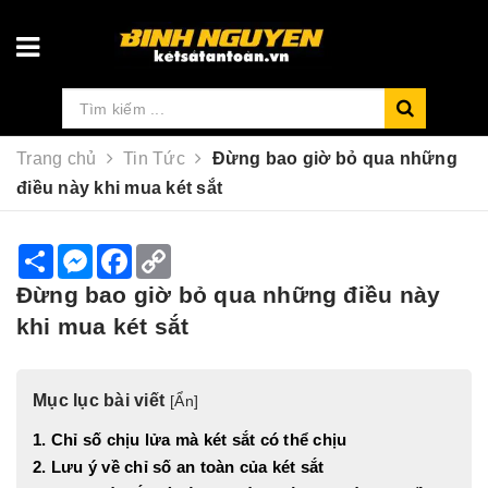
Trang chủ
Tin Tức
Đừng bao giờ bỏ qua những
điều này khi mua két sắt
S
M
F
C
h
e
a
o
a
s
c
p
Đừng bao giờ bỏ qua những điều này
r
s
e
y
e
e
b
L
khi mua két sắt
n
o
i
g
o
n
e
k
k
r
Mục lục bài viết
[
Ẩn
]
1. Chỉ số chịu lửa mà két sắt có thể chịu
2. Lưu ý về chỉ số an toàn của két sắt