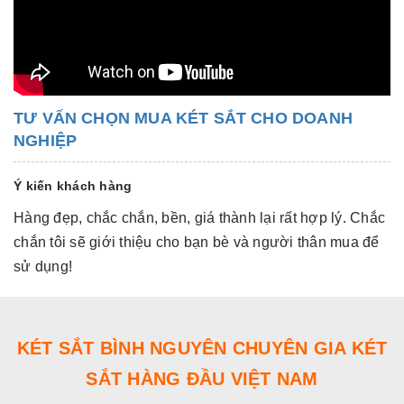
TƯ VẤN CHỌN MUA KÉT SẮT CHO DOANH
NGHIỆP
Ý kiến khách hàng
Hàng đẹp, chắc chắn, bền, giá thành lại rất hợp lý. Chắc
Hà
chắn tôi sẽ giới thiệu cho bạn bè và người thân mua để
c
sử dụng!
s
KÉT SẮT BÌNH NGUYÊN CHUYÊN GIA KÉT
SẮT HÀNG ĐẦU VIỆT NAM