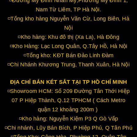
◽Đường Mỹ Đình Nhân Mỹ,Phường Mỹ Đình 1,
Nam Từ Liêm, TP Hà Nội.
◽Tổng kho hàng Nguyễn Văn Cừ, Long Biên, Hà
Nội
◽Kho hàng: Khu đô thị (Xa La), Hà Đông
◽Kho Hàng: Lạc Long Quân, Q.Tây Hồ, Hà Nội
◽Tổng kho: KĐT Bán Đảo Linh Đàm
◽Chi Nhánh Khương Trung, Thanh Xuân, Hà Nội
ĐỊA CHỈ BÁN KÉT SẮT TẠI TP HỒ CHÍ MINH
◽Showroom HCM: Số 209 Đường Tân Thới Hiệp
07 P Hiệp Thành, Q.12 TPHCM ( Cách Metro
quận 12 khoảng 200m )
◽Kho hàng: Nguyễn Kiệm P3 Q Gò Vấp
◽Chi nhánh, Lũy Bán Bích, P Hiệp Phú, Q Tân Phú