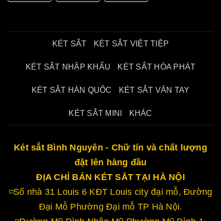
KÉT SẮT
KÉT SẮT VIỆT TIỆP
KÉT SẮT NHẬP KHẨU
KÉT SẮT HÒA PHÁT
KÉT SẮT HÀN QUỐC
KÉT SẮT VÂN TAY
KÉT SẮT MINI
KHÁC
Két sắt Bình Nguyên - Chữ tín và chất lượng
đặt lên hàng đầu
ĐỊA CHỈ BÁN KÉT SẮT TẠI HÀ NỘI
◽Số nhà 31 Louis 6 KĐT Louis city đại mỗ, Đường
Đại Mỗ Phường Đại mỗ TP Hà Nội.