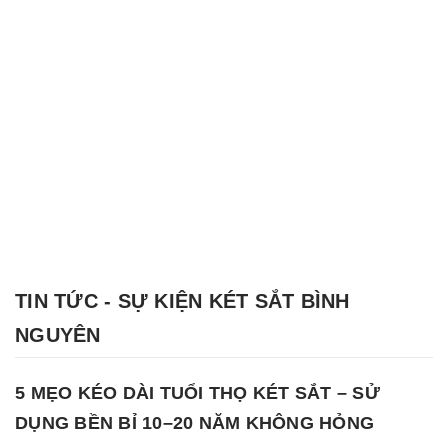
TIN TỨC - SỰ KIỆN KÉT SẮT BÌNH
NGUYÊN
5 MẸO KÉO DÀI TUỔI THỌ KÉT SẮT – SỬ
DỤNG BỀN BỈ 10–20 NĂM KHÔNG HỎNG