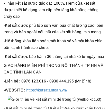
-Thân két sắt được đúc đặc 100%, Hèm cửa két sắt
được thiết kế dạng tam cấp nên tăng khả năng chống
cháy cao
-Két sắt được phủ lớp sơn vân búa chất lượng cao, bên
trong và bên ngoài nội thất của két sắt bóng, min màng
-Hệ thống khóa liên hoàn,một khoá số và một khóa chìa
bốn cạnh tránh sao chép.
-Két sắt được bảo hành 36 tháng tại nhà kể từ ngày mua
GIAO HÀNG MIỄN PHÍ TRONG NỘI THÀNH TP HN VÀ
CÁC TỈNH LÂN CẬN
-Liên hệ : 0976.123.016 - 0936.444.195 (Mr Bình)
-WEBSITE :
https://ketsatantoan.vn/
- Két sắt mini để trong tủ ( Két sắt Welko xuất khẩu kcc60