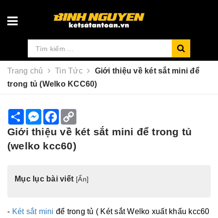
Trang chủ
Tin Tức
Giới thiệu về két sắt mini để
trong tủ (Welko KCC60)
S
M
F
C
h
e
a
o
a
s
c
p
Giới thiệu về két sắt mini để trong tủ
r
s
e
y
e
e
b
L
(welko kcc60)
n
o
i
g
o
n
e
k
k
r
Mục lục bài viết
[
Ẩn
]
-
Két sắt mini
để trong tủ ( Két sắt Welko xuất khẩu kcc60