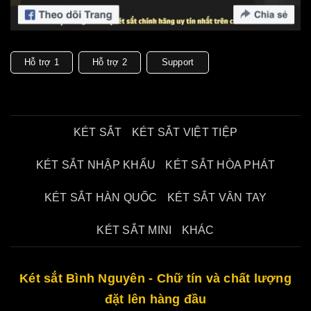
Hỗ trợ 1
Hỗ trợ 2
Support
KÉT SẮT
KÉT SẮT VIỆT TIỆP
KÉT SẮT NHẬP KHẨU
KÉT SẮT HÒA PHÁT
KÉT SẮT HÀN QUỐC
KÉT SẮT VÂN TAY
KÉT SẮT MINI
KHÁC
Két sắt Bình Nguyên - Chữ tín và chất lượng
đặt lên hàng đầu