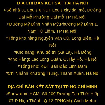
ĐỊA CHỈ BÁN KÉT SẮT TẠI HÀ NỘI
◽Số nhà 31 Louis 6 KĐT Louis city đại mỗ, Đường
Đại Mỗ Phường Đại mỗ TP Hà Nội.
◽Đường Mỹ Đình Nhân Mỹ,Phường Mỹ Đình 1,
Nam Từ Liêm, TP Hà Nội.
◽Tổng kho hàng Nguyễn Văn Cừ, Long Biên, Hà
Nội
◽Kho hàng: Khu đô thị (Xa La), Hà Đông
◽Kho Hàng: Lạc Long Quân, Q.Tây Hồ, Hà Nội
◽Tổng kho: KĐT Bán Đảo Linh Đàm
◽Chi Nhánh Khương Trung, Thanh Xuân, Hà Nội
ĐỊA CHỈ BÁN KÉT SẮT TẠI TP HỒ CHÍ MINH
◽Showroom HCM: Số 209 Đường Tân Thới Hiệp
07 P Hiệp Thành, Q.12 TPHCM ( Cách Metro