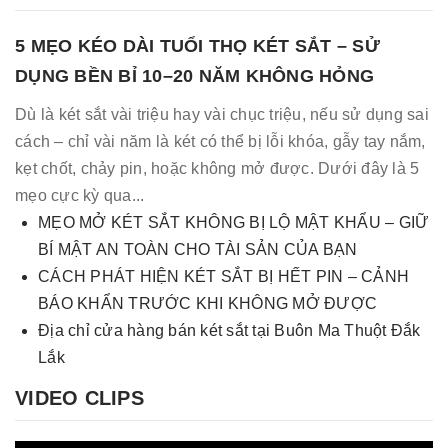
5 MẸO KÉO DÀI TUỔI THỌ KÉT SẮT – SỬ
DỤNG BỀN BỈ 10–20 NĂM KHÔNG HỎNG
Dù là két sắt vài triệu hay vài chục triệu, nếu sử dụng sai
cách – chỉ vài năm là két có thể bị lỗi khóa, gẫy tay nắm,
kẹt chốt, chảy pin, hoặc không mở được. Dưới đây là 5
mẹo cực kỳ qua...
MẸO MỞ KÉT SẮT KHÔNG BỊ LỘ MẬT KHẨU – GIỮ
BÍ MẬT AN TOÀN CHO TÀI SẢN CỦA BẠN
CÁCH PHÁT HIỆN KÉT SẮT BỊ HẾT PIN – CẢNH
BÁO KHẨN TRƯỚC KHI KHÔNG MỞ ĐƯỢC
Địa chỉ cửa hàng bán két sắt tại Buôn Ma Thuột Đắk
Lắk
VIDEO CLIPS