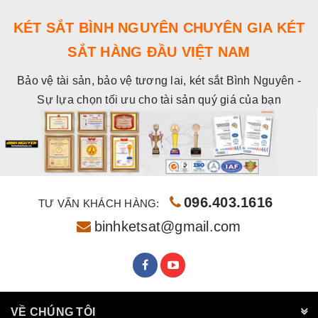
KÉT SẮT BÌNH NGUYÊN CHUYÊN GIA KÉT
SẮT HÀNG ĐẦU VIỆT NAM
Bảo vệ tài sản, bảo vệ tương lai, két sắt Bình Nguyên -
Sự lựa chọn tối ưu cho tài sản quý giá của bạn
096.403.1616
TƯ VẤN KHÁCH HÀNG:
binhketsat@gmail.com
VỀ CHÚNG TÔI