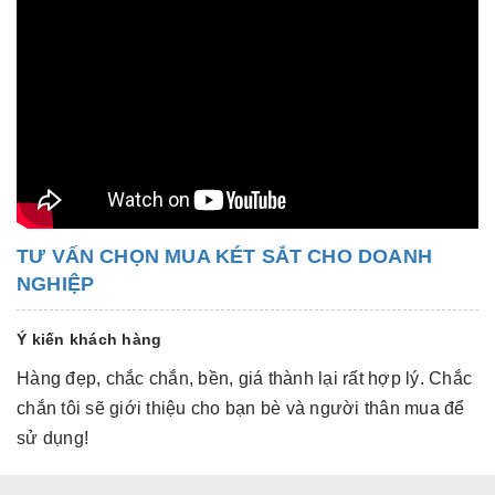
TƯ VẤN CHỌN MUA KÉT SẮT CHO DOANH
NGHIỆP
Ý kiến khách hàng
Hàng đẹp, chắc chắn, bền, giá thành lại rất hợp lý. Chắc
Hà
chắn tôi sẽ giới thiệu cho bạn bè và người thân mua để
c
sử dụng!
s