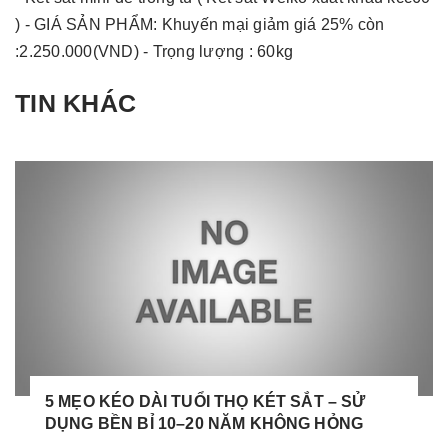
) - GIÁ SẢN PHẨM: Khuyến mại giảm giá 25% còn
:2.250.000(VND) - Trọng lượng : 60kg
TIN KHÁC
5 MẸO KÉO DÀI TUỔI THỌ KÉT SẮT – SỬ
DỤNG BỀN BỈ 10–20 NĂM KHÔNG HỎNG