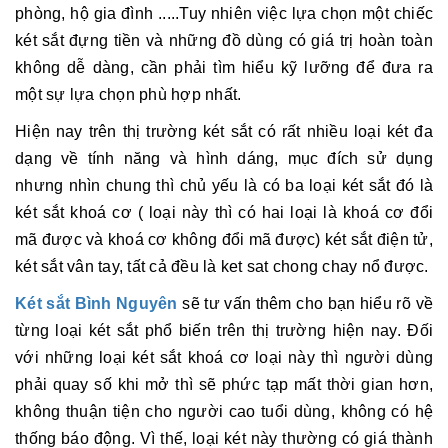
phòng, hộ gia đình .....Tuy nhiên việc lựa chọn một chiếc
két sắt đựng tiền và những đồ dùng có giá trị hoàn toàn
không dễ dàng, cần phải tìm hiểu kỹ lưỡng để đưa ra
một sự lựa chọn phù hợp nhất.
Hiện nay trên thị trường két sắt có rất nhiều loại két đa
dạng về tính năng và hình dáng, mục đích sử dụng
nhưng nhìn chung thì chủ yếu là có ba loại két sắt đó là
két sắt khoá cơ ( loại này thì có hai loại là khoá cơ đổi
mã được và khoá cơ không đổi mã được) két sắt điện tử,
két sắt vân tay, tất cả đều là ket sat chong chay nổ được.
Két sắt Bình Nguyên
sẽ tư vấn thêm cho bạn hiểu rõ về
từng loại két sắt phổ biến trên thị trường hiện nay. Đối
với những loại két sắt khoá cơ loại này thì người dùng
phải quay số khi mở thì sẽ phức tạp mất thời gian hơn,
không thuận tiện cho người cao tuổi dùng, không có hệ
thống báo động. Vì thế, loại két này thường có giá thành