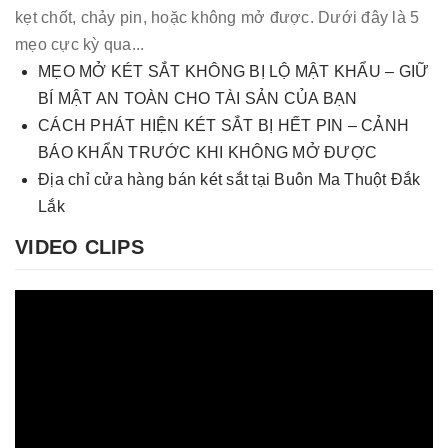
kẹt chốt, chảy pin, hoặc không mở được. Dưới đây là 5
mẹo cực kỳ qua...
MẸO MỞ KÉT SẮT KHÔNG BỊ LỘ MẬT KHẨU – GIỮ
BÍ MẬT AN TOÀN CHO TÀI SẢN CỦA BẠN
CÁCH PHÁT HIỆN KÉT SẮT BỊ HẾT PIN – CẢNH
BÁO KHẨN TRƯỚC KHI KHÔNG MỞ ĐƯỢC
Địa chỉ cửa hàng bán két sắt tại Buôn Ma Thuột Đắk
Lắk
VIDEO CLIPS