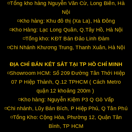
◽Tổng kho hàng Nguyễn Văn Cừ, Long Biên, Hà
Nội
◽Kho hàng: Khu đô thị (Xa La), Hà Đông
◽Kho Hàng: Lạc Long Quân, Q.Tây Hồ, Hà Nội
◽Tổng kho: KĐT Bán Đảo Linh Đàm
◽Chi Nhánh Khương Trung, Thanh Xuân, Hà Nội
ĐỊA CHỈ BÁN KÉT SẮT TẠI TP HỒ CHÍ MINH
◽Showroom HCM: Số 209 Đường Tân Thới Hiệp
07 P Hiệp Thành, Q.12 TPHCM ( Cách Metro
quận 12 khoảng 200m )
◽Kho hàng: Nguyễn Kiệm P3 Q Gò Vấp
◽Chi nhánh, Lũy Bán Bích, P Hiệp Phú, Q Tân Phú
◽Tổng Kho: Cộng Hòa, Phường 12, Quận Tân
Bình, TP HCM