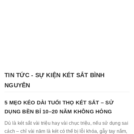
TIN TỨC - SỰ KIỆN KÉT SẮT BÌNH
NGUYÊN
5 MẸO KÉO DÀI TUỔI THỌ KÉT SẮT – SỬ
DỤNG BỀN BỈ 10–20 NĂM KHÔNG HỎNG
Dù là két sắt vài triệu hay vài chục triệu, nếu sử dụng sai
cách – chỉ vài năm là két có thể bị lỗi khóa, gẫy tay nắm,