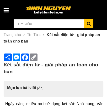
Trang chủ
Tin Tức
Két sắt điện tử - giải pháp an
toàn cho bạn
S
M
F
C
h
e
a
o
a
s
c
p
Két sắt điện tử - giải pháp an toàn cho
r
s
e
y
e
e
b
L
bạn
n
o
i
g
o
n
e
k
k
r
Mục lục bài viết
[
Ẩn
]
Ngày càng nhiều nơi sử dụng két sắt: Nhà hàng, văn