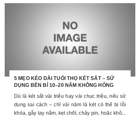
5 MẸO KÉO DÀI TUỔI THỌ KÉT SẮT – SỬ
DỤNG BỀN BỈ 10–20 NĂM KHÔNG HỎNG
Dù là két sắt vài triệu hay vài chục triệu, nếu sử
dụng sai cách – chỉ vài năm là két có thể bị lỗi
khóa, gẫy tay nắm, kẹt chốt, chảy pin, hoặc khô...