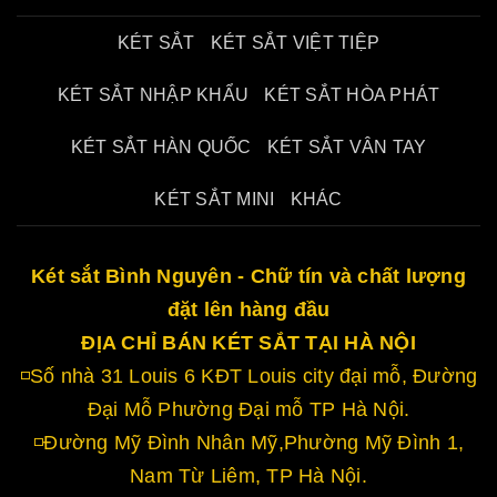
KÉT SẮT
KÉT SẮT VIỆT TIỆP
KÉT SẮT NHẬP KHẨU
KÉT SẮT HÒA PHÁT
KÉT SẮT HÀN QUỐC
KÉT SẮT VÂN TAY
KÉT SẮT MINI
KHÁC
Két sắt Bình Nguyên - Chữ tín và chất lượng
đặt lên hàng đầu
ĐỊA CHỈ BÁN KÉT SẮT TẠI HÀ NỘI
◽Số nhà 31 Louis 6 KĐT Louis city đại mỗ, Đường
Đại Mỗ Phường Đại mỗ TP Hà Nội.
◽Đường Mỹ Đình Nhân Mỹ,Phường Mỹ Đình 1,
Nam Từ Liêm, TP Hà Nội.