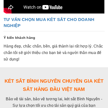
TƯ VẤN CHỌN MUA KÉT SẮT CHO DOANH
NGHIỆP
Ý kiến khách hàng
Hàng đẹp, chắc chắn, bền, giá thành lại rất hợp lý. Chắc
Hà
chắn tôi sẽ giới thiệu cho bạn bè và người thân mua để
c
sử dụng!
s
KÉT SẮT BÌNH NGUYÊN CHUYÊN GIA KÉT
SẮT HÀNG ĐẦU VIỆT NAM
Bảo vệ tài sản, bảo vệ tương lai, két sắt Bình Nguyên -
Sự lựa chọn tối ưu cho tài sản quý giá của bạn