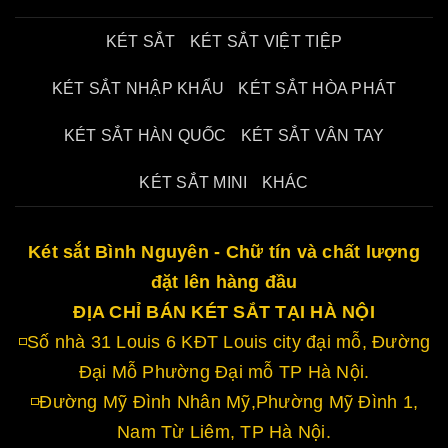
KÉT SẮT
KÉT SẮT VIỆT TIỆP
KÉT SẮT NHẬP KHẨU
KÉT SẮT HÒA PHÁT
KÉT SẮT HÀN QUỐC
KÉT SẮT VÂN TAY
KÉT SẮT MINI
KHÁC
Két sắt Bình Nguyên - Chữ tín và chất lượng
đặt lên hàng đầu
ĐỊA CHỈ BÁN KÉT SẮT TẠI HÀ NỘI
◽Số nhà 31 Louis 6 KĐT Louis city đại mỗ, Đường
Đại Mỗ Phường Đại mỗ TP Hà Nội.
◽Đường Mỹ Đình Nhân Mỹ,Phường Mỹ Đình 1,
Nam Từ Liêm, TP Hà Nội.