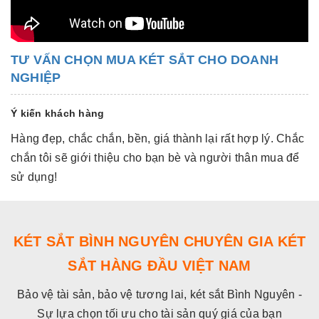
TƯ VẤN CHỌN MUA KÉT SẮT CHO DOANH
NGHIỆP
Ý kiến khách hàng
Hàng đẹp, chắc chắn, bền, giá thành lại rất hợp lý. Chắc
Hà
chắn tôi sẽ giới thiệu cho bạn bè và người thân mua để
c
sử dụng!
s
KÉT SẮT BÌNH NGUYÊN CHUYÊN GIA KÉT
SẮT HÀNG ĐẦU VIỆT NAM
Bảo vệ tài sản, bảo vệ tương lai, két sắt Bình Nguyên -
Sự lựa chọn tối ưu cho tài sản quý giá của bạn