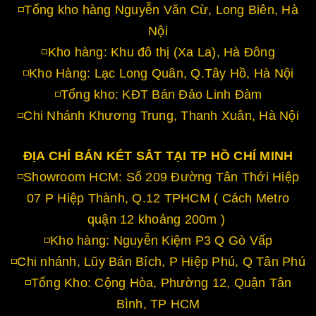
◽Tổng kho hàng Nguyễn Văn Cừ, Long Biên, Hà
Nội
◽Kho hàng: Khu đô thị (Xa La), Hà Đông
◽Kho Hàng: Lạc Long Quân, Q.Tây Hồ, Hà Nội
◽Tổng kho: KĐT Bán Đảo Linh Đàm
◽Chi Nhánh Khương Trung, Thanh Xuân, Hà Nội
ĐỊA CHỈ BÁN KÉT SẮT TẠI TP HỒ CHÍ MINH
◽Showroom HCM: Số 209 Đường Tân Thới Hiệp
07 P Hiệp Thành, Q.12 TPHCM ( Cách Metro
quận 12 khoảng 200m )
◽Kho hàng: Nguyễn Kiệm P3 Q Gò Vấp
◽Chi nhánh, Lũy Bán Bích, P Hiệp Phú, Q Tân Phú
◽Tổng Kho: Cộng Hòa, Phường 12, Quận Tân
Bình, TP HCM