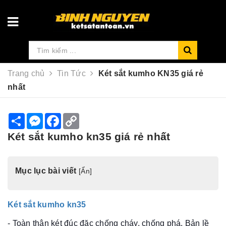
Trang chủ
Tin Tức
Két sắt kumho KN35 giá rẻ
nhất
S
M
F
C
h
e
a
o
a
s
c
p
Két sắt kumho kn35 giá rẻ nhất
r
s
e
y
e
e
b
L
n
o
i
g
o
n
Mục lục bài viết
[
Ẩn
]
e
k
k
r
Két sắt kumho kn35
- Toàn thân két đúc đặc chống cháy, chống phá. Bản lề