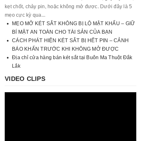
kẹt chốt, chảy pin, hoặc không mở được. Dưới đây là 5
mẹo cực kỳ qua...
MẸO MỞ KÉT SẮT KHÔNG BỊ LỘ MẬT KHẨU – GIỮ
BÍ MẬT AN TOÀN CHO TÀI SẢN CỦA BẠN
CÁCH PHÁT HIỆN KÉT SẮT BỊ HẾT PIN – CẢNH
BÁO KHẨN TRƯỚC KHI KHÔNG MỞ ĐƯỢC
Địa chỉ cửa hàng bán két sắt tại Buôn Ma Thuột Đắk
Lắk
VIDEO CLIPS