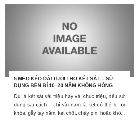
5 MẸO KÉO DÀI TUỔI THỌ KÉT SẮT – SỬ
DỤNG BỀN BỈ 10–20 NĂM KHÔNG HỎNG
Dù là két sắt vài triệu hay vài chục triệu, nếu sử
dụng sai cách – chỉ vài năm là két có thể bị lỗi
khóa, gẫy tay nắm, kẹt chốt, chảy pin, hoặc khô...