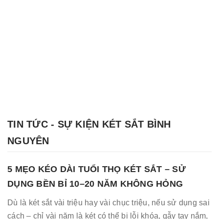
TIN TỨC - SỰ KIỆN KÉT SẮT BÌNH
NGUYÊN
5 MẸO KÉO DÀI TUỔI THỌ KÉT SẮT – SỬ
DỤNG BỀN BỈ 10–20 NĂM KHÔNG HỎNG
Dù là két sắt vài triệu hay vài chục triệu, nếu sử dụng sai
cách – chỉ vài năm là két có thể bị lỗi khóa, gẫy tay nắm,