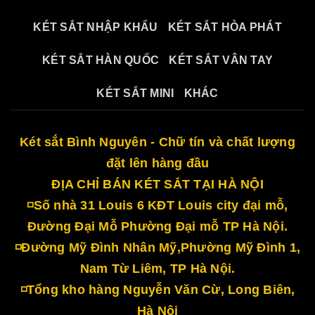
KÉT SẮT NHẬP KHẨU
KÉT SẮT HÒA PHÁT
KÉT SẮT HÀN QUỐC
KÉT SẮT VÂN TAY
KÉT SẮT MINI
KHÁC
Két sắt Bình Nguyên - Chữ tín và chất lượng
đặt lên hàng đầu
ĐỊA CHỈ BÁN KÉT SẮT TẠI HÀ NỘI
◽Số nhà 31 Louis 6 KĐT Louis city đại mỗ,
Đường Đại Mỗ Phường Đại mỗ TP Hà Nội.
◽Đường Mỹ Đình Nhân Mỹ,Phường Mỹ Đình 1,
Nam Từ Liêm, TP Hà Nội.
◽Tổng kho hàng Nguyễn Văn Cừ, Long Biên,
Hà Nội