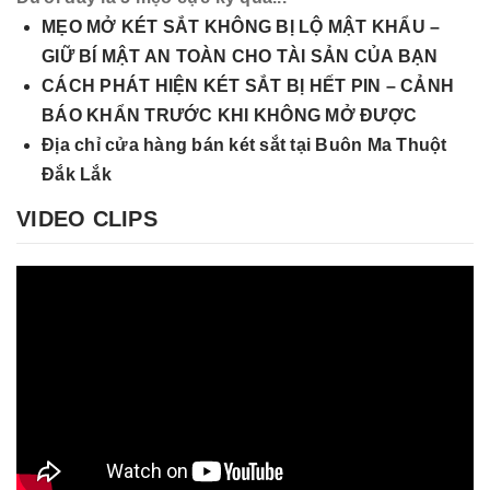
MẸO MỞ KÉT SẮT KHÔNG BỊ LỘ MẬT KHẨU –
GIỮ BÍ MẬT AN TOÀN CHO TÀI SẢN CỦA BẠN
CÁCH PHÁT HIỆN KÉT SẮT BỊ HẾT PIN – CẢNH
BÁO KHẨN TRƯỚC KHI KHÔNG MỞ ĐƯỢC
Địa chỉ cửa hàng bán két sắt tại Buôn Ma Thuột
Đắk Lắk
VIDEO CLIPS