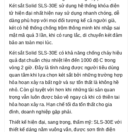
Két sắt Solid SLS-30E sử dụng hệ thống khóa điện
tử hiện đại nhất hiện nay sử dụng nhanh chóng, dễ
dàng phù hợp với mọi đối tượng kể cả người già,
két có hệ thống chống trộm thông minh khi nhập sai
mật mã quá 3 lần, khi có rung lắc, di chuyển két đảm
bảo an toàn mọi lúc.
Két sắt Solid SLS-30E có khả năng chống cháy hiệu
quả đạt chuẩn chịu nhiệt lên đến 1000 độ C trong
vòng 2 giờ. Đây là tính năng được người tiêu dùng
quan tâm khi lựa chọn két sắt bởi những trường hợp
hỏa hoạn xảy ra bất ngờ và sự tổn thất là không hề
nhỏ. Còn gì tuyệt vời hơn khi những tài sản quan
trọng vẫn luôn được bảo vệ ngay cả khi có thiên tai
hỏa hoạn xảy ra. Hạn chế tối đa tổn thất cho gia
đình, doanh nghiệp gặp phải.
Thiết kế hiện đại, sang trọng, thẩm mỹ: SLS-30E với
thiết kế dáng nằm vuông vắn, được sơn tĩnh điện