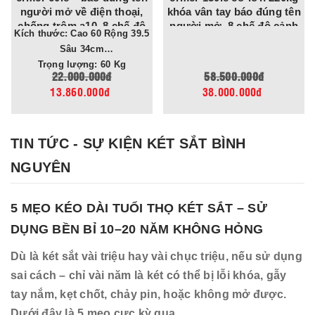
người mở về điện thoại,
khóa vân tay báo đúng tên
chống trộm a10, 8 chế độ
người mở, 8 chế độ cảnh
Kích thước: Cao 60 Rộng 39.5
cảnh báo điện thoại
báo về điện thoại
Sâu 34cm
Trọng lượng: 60 Kg
22.000.000đ
58.500.000đ
13.860.000đ
38.000.000đ
TIN TỨC - SỰ KIỆN KÉT SẮT BÌNH
NGUYÊN
5 MẸO KÉO DÀI TUỔI THỌ KÉT SẮT – SỬ
DỤNG BỀN BỈ 10–20 NĂM KHÔNG HỎNG
Dù là két sắt vài triệu hay vài chục triệu, nếu sử dụng
sai cách – chỉ vài năm là két có thể bị lỗi khóa, gẫy
tay nắm, kẹt chốt, chảy pin, hoặc không mở được.
Dưới đây là 5 mẹo cực kỳ qua...