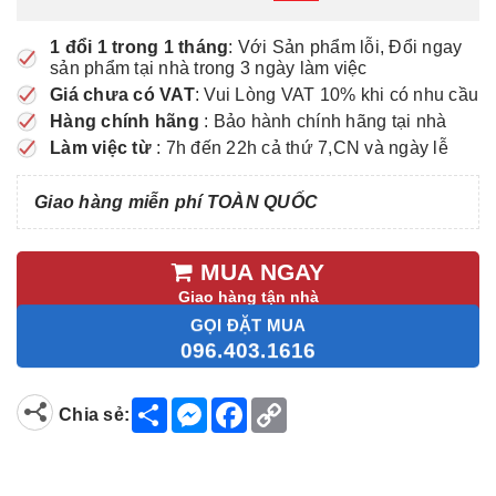
1 đổi 1 trong 1 tháng
: Với Sản phẩm lỗi, Đổi ngay
sản phẩm tại nhà trong 3 ngày làm việc
Giá chưa có VAT
: Vui Lòng VAT 10% khi có nhu cầu
Hàng chính hãng
: Bảo hành chính hãng tại nhà
Làm việc từ
: 7h đến 22h cả thứ 7,CN và ngày lễ
Giao hàng miễn phí TOÀN QUỐC
MUA NGAY
Giao hàng tận nhà
GỌI ĐẶT MUA
096.403.1616
S
M
F
C
Chia sẻ:
h
e
a
o
a
s
c
p
r
s
e
y
e
e
b
L
n
o
i