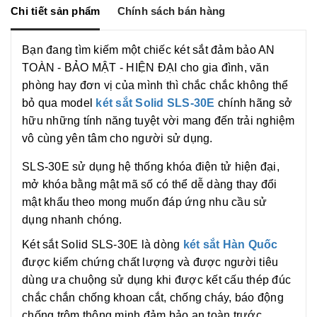
g
o
n
Chi tiết sản phẩm
Chính sách bán hàng
e
k
k
r
Bạn đang tìm kiếm một chiếc két sắt đảm bảo AN
TOÀN - BẢO MẬT - HIỆN ĐẠI cho gia đình, văn
phòng hay đơn vị của mình thì chắc chắc không thể
bỏ qua model
két sắt Solid SLS-30E
chính hãng sở
hữu những tính năng tuyệt vời mang đến trải nghiệm
vô cùng yên tâm cho người sử dụng.
SLS-30E sử dụng hệ thống khóa điện tử hiện đại,
mở khóa bằng mật mã số có thể dễ dàng thay đổi
mật khẩu theo mong muốn đáp ứng nhu cầu sử
dụng nhanh chóng.
Két sắt Solid SLS-30E là dòng
két sắt Hàn Quốc
được kiểm chứng chất lượng và được người tiêu
dùng ưa chuộng sử dụng khi được kết cấu thép đúc
chắc chắn chống khoan cắt, chống cháy, báo động
chống trộm thông minh đảm bảo an toàn trước