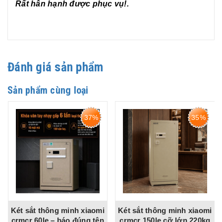
Rất hân hạnh được phục vụ!.
Đánh giá sản phẩm
Sản phẩm cùng loại
37%
35%
Két sắt thông minh xiaomi
Két sắt thông minh xiaomi
crmcr 60le – báo đúng tên
crmcr 150le cỡ lớn 220kg