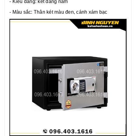
- Kiểu dáng: két dáng nằm
- Màu sắc: Thân két màu đen, cánh xám bạc