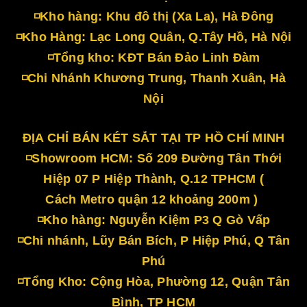
◽Kho hàng: Khu đô thị (Xa La), Hà Đông
◽Kho Hàng: Lạc Long Quân, Q.Tây Hồ, Hà Nội
◽Tổng kho: KĐT Bán Đảo Linh Đàm
◽Chi Nhánh Khương Trung, Thanh Xuân, Hà
Nội
ĐỊA CHỈ BÁN KÉT SẮT TẠI TP HỒ CHÍ MINH
◽Showroom HCM: Số 209 Đường Tân Thới
Hiệp 07 P Hiệp Thành, Q.12 TPHCM (
Cách Metro quận 12 khoảng 200m )
◽Kho hàng: Nguyễn Kiệm P3 Q Gò Vấp
◽Chi nhánh, Lũy Bán Bích, P Hiệp Phú, Q Tân
Phú
◽Tổng Kho: Cộng Hòa, Phường 12, Quận Tân
Bình, TP HCM