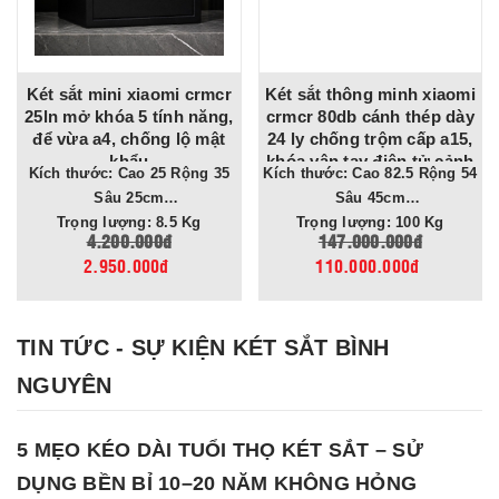
ini xiaomi crmcr
Két sắt thông minh xiaomi
Két sắt min
hóa 5 tính năng,
crmcr 80db cánh thép dày
minh xiaomi
4, chống lộ mật
24 ly chống trộm cấp a15,
khóa vân ta
khẩu
khóa vân tay điện tử cảnh
danh ngườ
g 35
Kích thước: Cao 82.5 Rộng 54
Kích thước: Cao 22 Rộng 37.5
báo điện thoại
năng cảnh b
âu 25cm
Sâu 45cm
Sâu
Trọng lượng: 8.5 Kg
Trọng lượng: 100 Kg
200.000đ
147.000.000đ
12.0
950.000đ
110.000.000đ
8.80
TIN TỨC - SỰ KIỆN KÉT SẮT BÌNH
NGUYÊN
5 MẸO KÉO DÀI TUỔI THỌ KÉT SẮT – SỬ
DỤNG BỀN BỈ 10–20 NĂM KHÔNG HỎNG