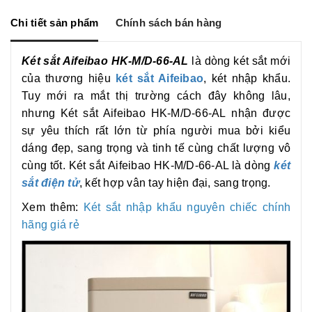
n
o
i
g
o
n
Chi tiết sản phẩm
Chính sách bán hàng
e
k
k
r
Két sắt Aifeibao HK-M/D-66-AL
là dòng két sắt mới
của thương hiệu
két sắt Aifeibao
, két nhập khẩu.
Tuy mới ra mắt thị trường cách đây không lâu,
nhưng Két sắt Aifeibao HK-M/D-66-AL nhận được
sự yêu thích rất lớn từ phía người mua bởi kiểu
dáng đẹp, sang trọng và tinh tế cùng chất lượng vô
cùng tốt. Két sắt Aifeibao HK-M/D-66-AL là dòng
két
sắt điện tử
, kết hợp vân tay hiện đại, sang trọng.
Xem thêm:
Két sắt nhập khẩu nguyên chiếc chính
hãng giá rẻ