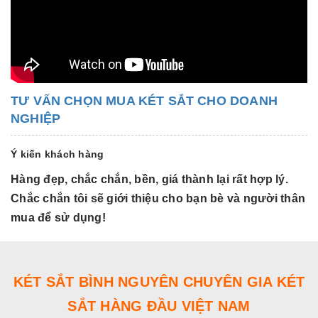
TƯ VẤN CHỌN MUA KÉT SẮT CHO DOANH
NGHIỆP
Ý kiến khách hàng
Hàng đẹp, chắc chắn, bền, giá thành lại rất hợp lý.
H
Chắc chắn tôi sẽ giới thiệu cho bạn bè và người thân
C
mua để sử dụng!
m
KÉT SẮT BÌNH NGUYÊN CHUYÊN GIA KÉT
SẮT HÀNG ĐẦU VIỆT NAM