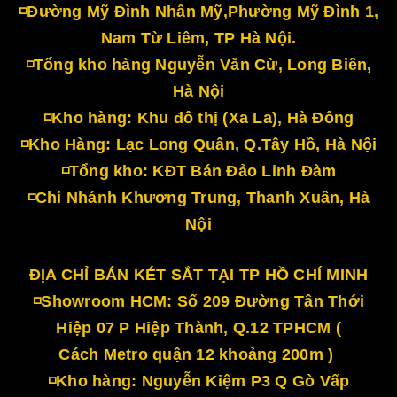
◽Đường Mỹ Đình Nhân Mỹ,Phường Mỹ Đình 1,
Nam Từ Liêm, TP Hà Nội.
◽Tổng kho hàng Nguyễn Văn Cừ, Long Biên,
Hà Nội
◽Kho hàng: Khu đô thị (Xa La), Hà Đông
◽Kho Hàng: Lạc Long Quân, Q.Tây Hồ, Hà Nội
◽Tổng kho: KĐT Bán Đảo Linh Đàm
◽Chi Nhánh Khương Trung, Thanh Xuân, Hà
Nội
ĐỊA CHỈ BÁN KÉT SẮT TẠI TP HỒ CHÍ MINH
◽Showroom HCM: Số 209 Đường Tân Thới
Hiệp 07 P Hiệp Thành, Q.12 TPHCM (
Cách Metro quận 12 khoảng 200m )
◽Kho hàng: Nguyễn Kiệm P3 Q Gò Vấp