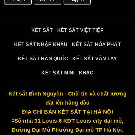
KÉT SẮT
KÉT SẮT VIỆT TIỆP
KÉT SẮT NHẬP KHẨU
KÉT SẮT HÒA PHÁT
KÉT SẮT HÀN QUỐC
KÉT SẮT VÂN TAY
KÉT SẮT MINI
KHÁC
Két sắt Bình Nguyên - Chữ tín và chất lượng
đặt lên hàng đầu
ĐỊA CHỈ BÁN KÉT SẮT TẠI HÀ NỘI
◽Số nhà 31 Louis 6 KĐT Louis city đại mỗ,
Đường Đại Mỗ Phường Đại mỗ TP Hà Nội.