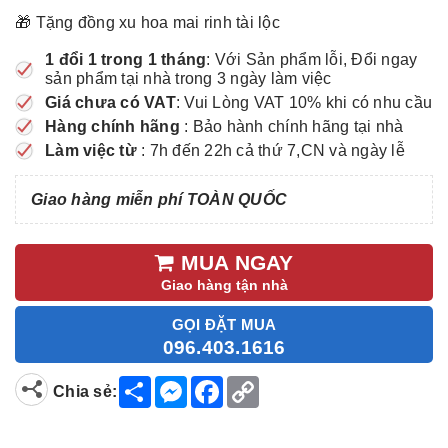
🎁 Tặng đồng xu hoa mai rinh tài lộc
1 đổi 1 trong 1 tháng
: Với Sản phẩm lỗi, Đổi ngay
sản phẩm tại nhà trong 3 ngày làm việc
Giá chưa có VAT
: Vui Lòng VAT 10% khi có nhu cầu
Hàng chính hãng
: Bảo hành chính hãng tại nhà
Làm việc từ
: 7h đến 22h cả thứ 7,CN và ngày lễ
Giao hàng miễn phí TOÀN QUỐC
MUA NGAY
Giao hàng tận nhà
GỌI ĐẶT MUA
096.403.1616
S
M
F
C
Chia sẻ:
h
e
a
o
a
s
c
p
r
s
e
y
e
e
b
L