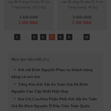
cao 80.9 rộng 53 sâu 37 cm
cao 45 rộng 30 sâu 37.4 cm
Trọng lượng: 103.5 Kg
Trọng lượng: 40 Kg
4.500.000đ
3.800.000đ
3.650.000đ
3.300.000đ
1
...
5
6
7
8
9
...
18
Mục lục bài viết
[
Ẩn
]
Két sắt Bình Nguyên Phục vụ khách hàng
bằng cả con tim
Tổng Kho Két Sắt An Toàn Giá Rẻ Bình
Nguyên Cao Cấp Nhất Hiện Nay
Địa Chỉ Của Kho Phân Phối Két Sắt An Toàn
Giá Rẻ Bình Nguyên Ở Đâu Trên Toàn Quốc