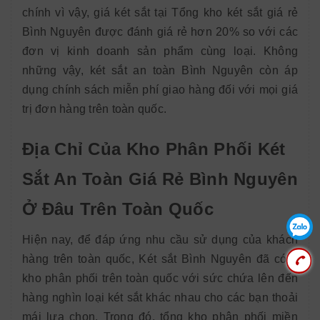
chính vì vậy, giá két sắt tại Tổng kho két sắt giá rẻ
Bình Nguyên được đánh giá rẻ hơn 20% so với các
đơn vị kinh doanh sản phẩm cùng loại. Không
những vậy, két sắt an toàn Bình Nguyên còn áp
dụng chính sách miễn phí giao hàng đối với mọi giá
trị đơn hàng trên toàn quốc.
Địa Chỉ Của Kho Phân Phối Két
Sắt An Toàn Giá Rẻ Bình Nguyên
Ở Đâu Trên Toàn Quốc
Hiện nay, để đáp ứng nhu cầu sử dụng của khách
hàng trên toàn quốc, Két sắt Bình Nguyên đã có 4
kho phân phối trên toàn quốc với sức chứa lên đến
hàng nghìn loại két sắt khác nhau cho các bạn thoải
mái lựa chọn. Trong đó, tổng kho phân phối miền