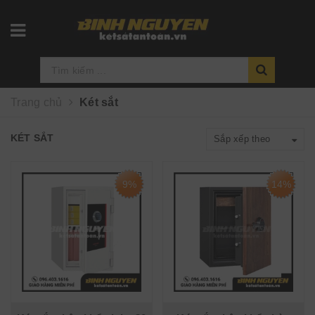
Trang chủ
Két sắt
KÉT SẮT
Sắp xếp theo
9%
14%